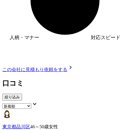
人柄・マナー
対応スピード
chevron_right
この会社に見積もり依頼をする
口コミ
絞り込み
keyboard_arrow_down
東京都品川区
46～50歳女性