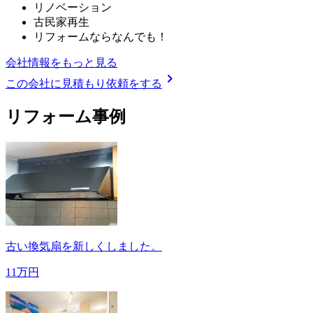
リノベーション
古民家再生
リフォームならなんでも！
会社情報をもっと見る
chevron_right
この会社に見積もり依頼をする
リフォーム事例
古い換気扇を新しくしました。
11万円