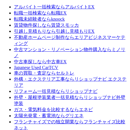
アルバイト一括検索なら
アルバイトEX
転職一括検索なら
転職EX
転職未経験者なら
knoock
賃貸物件探しなら
賃貸スモッカ
引越し見積もりなら
引越し見積もりEX
不動産ホームページ制作なら
エリアビジネスマーケテ
ィング
中古マンション・リノベーション物件購入なら
ミノリ
ノ
中古車探しなら
中古車EX
Japanese Used Car
TCV
車の買取・査定なら
セルトレ
外構・エクステリア工事なら
リショップナビ エクステ
リア
リフォーム一括見積なら
リショップナビ
外壁・屋根塗装業者一括見積なら
リショップナビ外壁
塗装
ガス・電気料金を比較するなら
エネピ
太陽光発電・蓄電池なら
グリエネ
フランチャイズでの独立開業なら
フランチャイズ比較
ネット