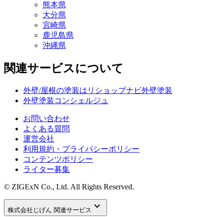
熊本県
大分県
宮崎県
鹿児島県
沖縄県
関連サービスについて
外壁/屋根の塗装はリショップナビ外壁塗装
外壁塗装コンシェルジュ
お問い合わせ
よくある質問
運営会社
利用規約・プライバシーポリシー
コンテンツポリシー
ライター募集
© ZIGExN Co., Ltd. All Rights Reserved.
keyboard_arrow_down
株式会社じげん 関連サービス