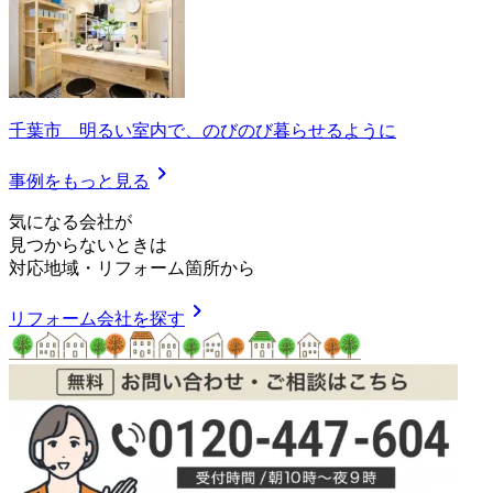
千葉市 明るい室内で、のびのび暮らせるように
chevron_right
事例をもっと見る
気
に
な
る
会
社
が
見つからないときは
対応地域
・
リフォーム箇所
から
chevron_right
リフォーム会社を探す