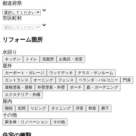
都道府県
keyboard_arrow_down
市区町村
keyboard_arrow_down
リフォーム箇所
水回り
キッチン
トイレ
洗面所
お風呂・浴室
屋外
カーポート・ガレージ
ウッドデッキ
テラス・サンルーム
エントランス
オーニング
フェンス
ベランダ・バルコニー
門扉
屋根塗装・屋根
外壁塗装・外壁
ポーチ
庭・ガーデニング
エクステリア・外構
屋内
階段
玄関
リビング
ダイニング
洋室
和室
廊下
その他
家全体・リノベーション
その他
住宅の種類