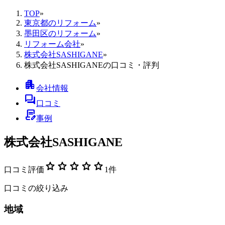
TOP
»
東京都のリフォーム
»
墨田区のリフォーム
»
リフォーム会社
»
株式会社SASHIGANE
»
株式会社SASHIGANEの口コミ・評判
apartment
会社情報
forum
口コミ
contract_edit
事例
株式会社SASHIGANE
star
star
star
star
star
口コミ評価
1
件
口コミの絞り込み
地域