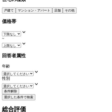
戸建て
マンション・アパート
店舗
その他
価格帯
keyboard_arrow_down
~
keyboard_arrow_down
回答者属性
年齢
keyboard_arrow_down
性別
keyboard_arrow_down
条件解除
選択した条件で検索
総合評価