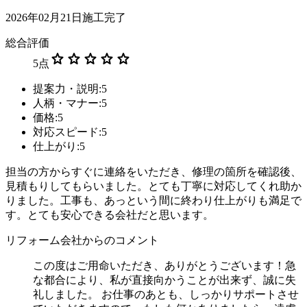
2026年02月21日施工完了
総合評価
star
star
star
star
star
5
点
提案力・説明:5
人柄・マナー:5
価格:5
対応スピード:5
仕上がり:5
担当の方からすぐに連絡をいただき、修理の箇所を確認後、
見積もりしてもらいました。とても丁寧に対応してくれ助か
りました。工事も、あっという間に終わり仕上がりも満足で
す。とても安心できる会社だと思います。
リフォーム会社からのコメント
この度はご用命いただき、ありがとうございます！急
な都合により、私が直接向かうことが出来ず、誠に失
礼しました。 お仕事のあとも、しっかりサポートさせ