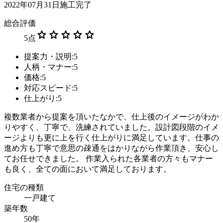
2022年07月31日施工完了
総合評価
star
star
star
star
star
5
点
提案力・説明:5
人柄・マナー:5
価格:5
対応スピード:5
仕上がり:5
複数業者から提案を頂いたなかで、仕上後のイメージがわか
りやすく、丁寧で、洗練されていました。設計図段階のイメ
ージよりも更に上を行く仕上がりに満足しています。仕事の
進め方も丁寧で意思の疎通をはかりながら作業頂き、安心し
てお任せできました。 作業入られた各業者の方々もマナー
も良く、全ての面において満足しております。
住宅の種類
一戸建て
築年数
50年