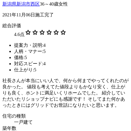
新潟県新潟市西区
36～40歳女性
2021年11月06日施工完了
総合評価
star
star
star
star
star
star
4.6
点
提案力・説明:4
人柄・マナー:5
価格:5
対応スピード:4
仕上がり:5
社長さんが本当にいい人で、何から何までやってくれたのが
良かった。 値段も考えてた値段よりもかなり安く、仕上が
りも良く、ホントに満足いくリホームでした。 紹介してい
ただいたリショップナビにも感謝です！ そしてまた何かあ
ったときにはグリッドでお世話になりたいと思います。
住宅の種類
一戸建て
築年数