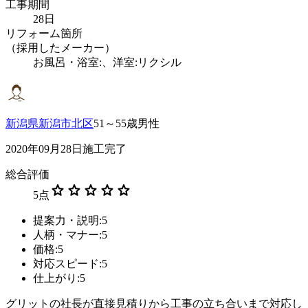
工事期間
28日
リフォーム箇所
（採用したメーカー）
お風呂・浴室:、洋室:リクシル
新潟県新潟市北区
51～55歳男性
2020年09月28日施工完了
総合評価
star
star
star
star
star
5
点
提案力・説明:5
人柄・マナー:5
価格:5
対応スピード:5
仕上がり:5
グリットの社長が直接見積りから工事の立ち合いまで対応し