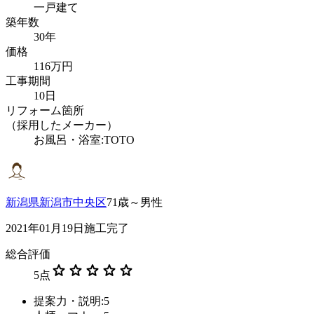
一戸建て
築年数
30年
価格
116万円
工事期間
10日
リフォーム箇所
（採用したメーカー）
お風呂・浴室:TOTO
新潟県新潟市中央区
71歳～男性
2021年01月19日施工完了
総合評価
star
star
star
star
star
5
点
提案力・説明:5