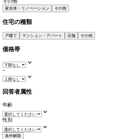
その他
家全体・リノベーション
その他
住宅の種類
戸建て
マンション・アパート
店舗
その他
価格帯
keyboard_arrow_down
~
keyboard_arrow_down
回答者属性
年齢
keyboard_arrow_down
性別
keyboard_arrow_down
条件解除