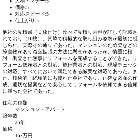
人柄・マナー:5
価格:5
対応スピード:5
仕上がり:5
他社の見積書（１枚だけ）比べて見積り内容が詳しく記載さ
れており（10枚）、真摯で積極的な取り組み姿勢が最初に感
じられ、実際その通りであった。マンションのため梁などの
障害物があり浴室拡張の方法に懸念があったが、慎重に検
討・調査され無事にリフォームを完成することができた。リ
フォーム依頼者との対応、施行業者との対応、現場チェック
の対応、すべてにおいて満足できる誠実な対応であった。ま
た、技術的・経験的にも優れた会社であり、正確な図面の作
成、適切な提案などで安心してリフォームを依頼できる信頼
に満ちた会社であった。
住宅の種類
マンション・アパート
築年数
25年
価格
163万円