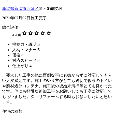
新潟県新潟市西蒲区
61～65歳男性
2021年07月07日施工完了
総合評価
star
star
star
star
star
4.4
点
提案力・説明:5
人柄・マナー:5
価格:4
対応スピード:4
仕上がり:4
要求した工事の他に面倒な事にも嫌がらずに対応してもら
い大変満足です。施工のやり方がとても親切で仮設のトイレ
や廃材処分コンテナ、施工後の後始末清掃等とても良かった
です。他にも軽微な追加工事をお願いしても丁寧に対応して
もらいました。次回リフォームする時もお願いしたいと思い
ます。
住宅の種類