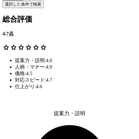
選択した条件で検索
総合評価
4.7
点
star
star
star
star
star
star
提案力・説明:4.6
人柄・マナー:4.9
価格:4.5
対応スピード:4.7
仕上がり:4.6
提案力・説明