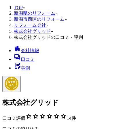
TOP
»
新潟県のリフォーム
»
新潟市西区のリフォーム
»
リフォーム会社
»
株式会社グリッド
»
株式会社グリッドの口コミ・評判
apartment
会社情報
forum
口コミ
contract_edit
事例
株式会社グリッド
star
star
star
star
star
star
口コミ評価
14
件
口コミの絞り込み