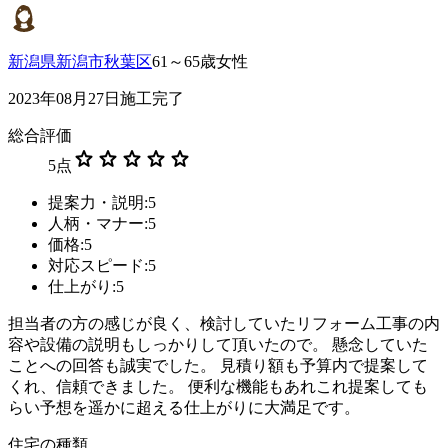
新潟県新潟市秋葉区
61～65歳女性
2023年08月27日施工完了
総合評価
star
star
star
star
star
5
点
提案力・説明:5
人柄・マナー:5
価格:5
対応スピード:5
仕上がり:5
担当者の方の感じが良く、検討していたリフォーム工事の内
容や設備の説明もしっかりして頂いたので。 懸念していた
ことへの回答も誠実でした。 見積り額も予算内で提案して
くれ、信頼できました。 便利な機能もあれこれ提案しても
らい予想を遥かに超える仕上がりに大満足です。
住宅の種類