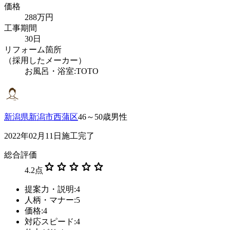
価格
288万円
工事期間
30日
リフォーム箇所
（採用したメーカー）
お風呂・浴室:TOTO
新潟県新潟市西蒲区
46～50歳男性
2022年02月11日施工完了
総合評価
star
star
star
star
star
4.2
点
提案力・説明:4
人柄・マナー:5
価格:4
対応スピード:4