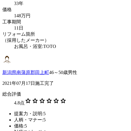
33年
価格
148万円
工事期間
11日
リフォーム箇所
（採用したメーカー）
お風呂・浴室:TOTO
新潟県南蒲原郡田上町
46～50歳男性
2021年07月17日施工完了
総合評価
star
star
star
star
star
star
4.8
点
提案力・説明:5
人柄・マナー:5
価格:5