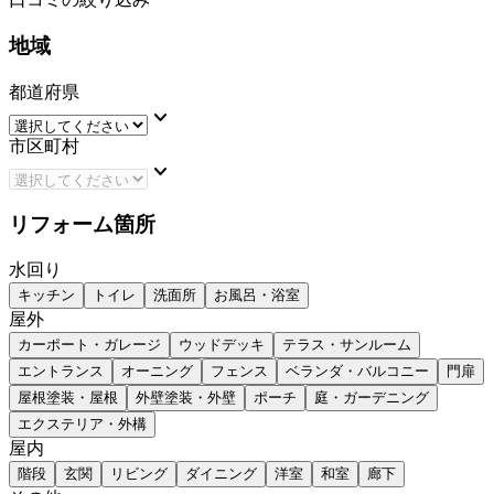
地域
都道府県
keyboard_arrow_down
市区町村
keyboard_arrow_down
リフォーム箇所
水回り
キッチン
トイレ
洗面所
お風呂・浴室
屋外
カーポート・ガレージ
ウッドデッキ
テラス・サンルーム
エントランス
オーニング
フェンス
ベランダ・バルコニー
門扉
屋根塗装・屋根
外壁塗装・外壁
ポーチ
庭・ガーデニング
エクステリア・外構
屋内
階段
玄関
リビング
ダイニング
洋室
和室
廊下