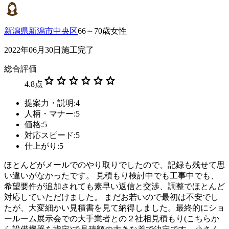
新潟県新潟市中央区
66～70歳女性
2022年06月30日施工完了
総合評価
star
star
star
star
star
star
4.8
点
提案力・説明:4
人柄・マナー:5
価格:5
対応スピード:5
仕上がり:5
ほとんどがメールでのやり取りでしたので、記録も残せて思
い違いがなかったです。 見積もり検討中でも工事中でも、
希望要件が追加されても素早い返信と交渉、調整でほとんど
対応していただけました。 まだお若いので最初は不安でし
たが、大変細かい見積書を見て納得しました。最終的にショ
ールーム展示会での大手業者との２社相見積もり(こちらか