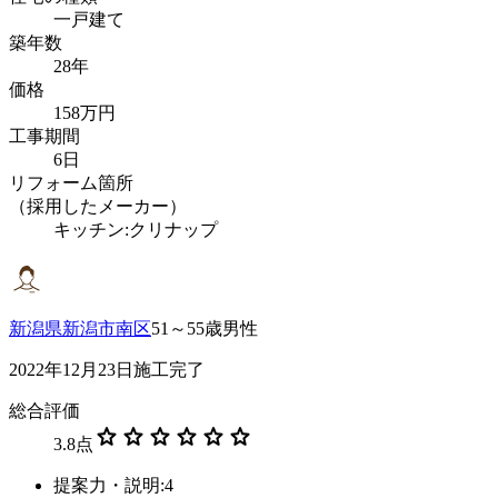
一戸建て
築年数
28年
価格
158万円
工事期間
6日
リフォーム箇所
（採用したメーカー）
キッチン:クリナップ
新潟県新潟市南区
51～55歳男性
2022年12月23日施工完了
総合評価
star
star
star
star
star
star
3.8
点
提案力・説明:4