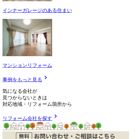
インナーガレージのある住まい
マンションリフォーム
chevron_right
事例をもっと見る
気
に
な
る
会
社
が
見つからないときは
対応地域
・
リフォーム箇所
から
chevron_right
リフォーム会社を探す