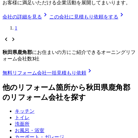
お客様に満足いただける企業活動を展開してまいります。
chevron_right
chevron_right
会社の詳細を見る
この会社に見積もり依頼をする
1
chevron_left
chevron_right
秋田県鹿角郡
に
お住まいの方にご紹介できる
オーニングリフ
ォーム
会社数
3
社
chevron_right
無料
リフォーム会社一括見積もり依頼
他のリフォーム箇所から
秋田県鹿角郡
のリフォーム会社を探す
キッチン
トイレ
洗面所
お風呂・浴室
カーポート・ガレージ