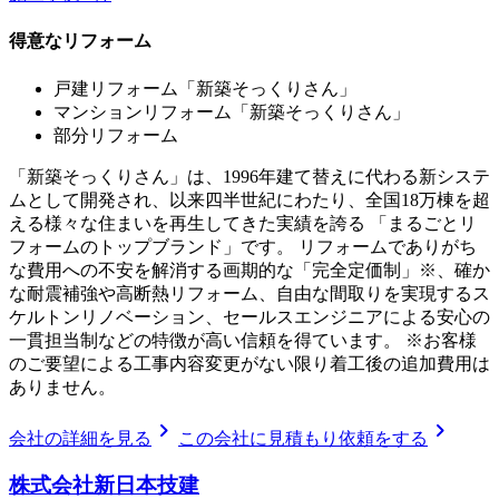
得意なリフォーム
戸建リフォーム「新築そっくりさん」
マンションリフォーム「新築そっくりさん」
部分リフォーム
「新築そっくりさん」は、1996年建て替えに代わる新システ
ムとして開発され、以来四半世紀にわたり、全国18万棟を超
える様々な住まいを再生してきた実績を誇る 「まるごとリ
フォームのトップブランド」です。 リフォームでありがち
な費用への不安を解消する画期的な「完全定価制」※、確か
な耐震補強や高断熱リフォーム、自由な間取りを実現するス
ケルトンリノベーション、セールスエンジニアによる安心の
一貫担当制などの特徴が高い信頼を得ています。 ※お客様
のご要望による工事内容変更がない限り着工後の追加費用は
ありません。
chevron_right
chevron_right
会社の詳細を見る
この会社に見積もり依頼をする
株式会社新日本技建