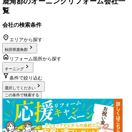
鹿角郡
の
オーニングリフォーム
会社一
覧
会社の検索条件
location_on
エリアから探す
chevron_right
秋田県鹿角郡
home
リフォーム箇所から探す
chevron_right
オーニング
filter_alt
条件で絞り込む
chevron_right
選択してください
この条件で検索する