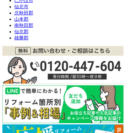
にかほ市
仙北市
北秋田郡
山本郡
南秋田郡
仙北郡
雄勝郡