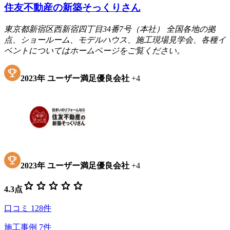
住友不動産の新築そっくりさん
東京都新宿区西新宿四丁目34番7号（本社） 全国各地の拠
点、ショールーム、モデルハウス、施工現場見学会、各種イ
ベントについてはホームページをご覧ください。
2023
年
ユーザー満足優良会社
+
4
2023
年
ユーザー満足優良会社
+
4
star
star
star
star
star
4.3
点
口コミ
128
件
施工事例
7
件