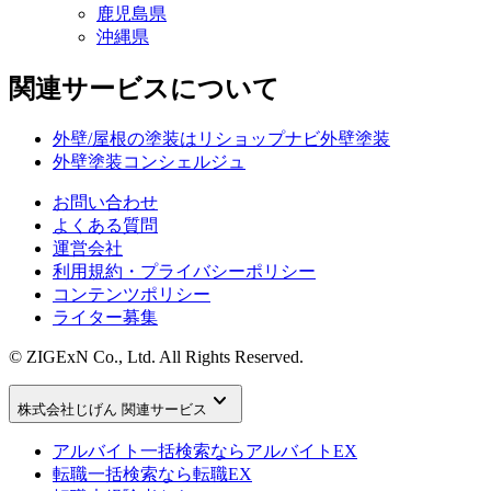
鹿児島県
沖縄県
関連サービスについて
外壁/屋根の塗装はリショップナビ外壁塗装
外壁塗装コンシェルジュ
お問い合わせ
よくある質問
運営会社
利用規約・プライバシーポリシー
コンテンツポリシー
ライター募集
© ZIGExN Co., Ltd. All Rights Reserved.
keyboard_arrow_down
株式会社じげん 関連サービス
アルバイト一括検索なら
アルバイトEX
転職一括検索なら
転職EX