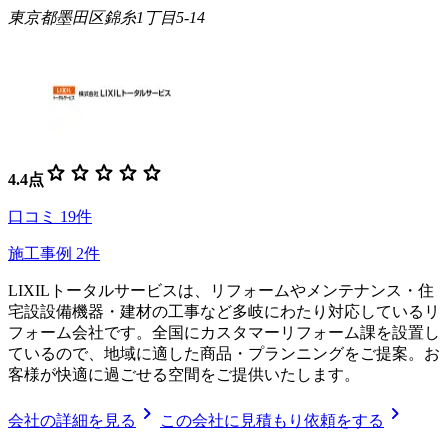
東京都墨田区錦糸1丁目5-14
star
star
star
star
star
4.4
点
口コミ
19
件
施工事例
2
件
LIXILトータルサービスは、リフォームやメンテナンス・住
宅設設備機器・建材の工事など多岐にわたり対応しているリ
フォーム会社です。全国にカスタマーリフォーム課を設置し
ているので、地域に適した商品・プランニングをご提案。お
客様が快適に過ごせる空間をご提供いたします。
chevron_right
chevron_right
会社の詳細を見る
この会社に見積もり依頼をする