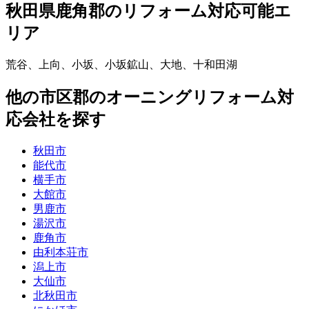
秋田県鹿角郡
のリフォーム対応可能エ
リア
荒谷
、
上向
、
小坂
、
小坂鉱山
、
大地
、
十和田湖
他
の市区郡の
オーニングリフォーム
対
応会社を探す
秋田市
能代市
横手市
大館市
男鹿市
湯沢市
鹿角市
由利本荘市
潟上市
大仙市
北秋田市