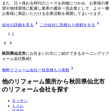
また、日々係わる時代のニーズを的確につかみ、お客様の要
望や地球環境に配慮し業界の優良一流企業として、より一層
お客様に満足いただける企業活動を展開してまいります。
chevron_right
chevron_right
会社の詳細を見る
この会社に見積もり依頼をする
1
chevron_left
chevron_right
秋田県仙北市
に
お住まいの方にご紹介できる
オーニングリフ
ォーム
会社数
4
社
chevron_right
無料
リフォーム会社一括見積もり依頼
他のリフォーム箇所から
秋田県仙北市
のリフォーム会社を探す
キッチン
トイレ