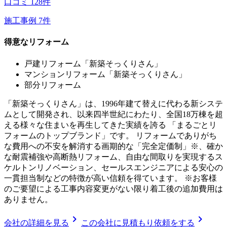
口コミ
128
件
施工事例
7
件
得意なリフォーム
戸建リフォーム「新築そっくりさん」
マンションリフォーム「新築そっくりさん」
部分リフォーム
「新築そっくりさん」は、1996年建て替えに代わる新システ
ムとして開発され、以来四半世紀にわたり、全国18万棟を超
える様々な住まいを再生してきた実績を誇る 「まるごとリ
フォームのトップブランド」です。 リフォームでありがち
な費用への不安を解消する画期的な「完全定価制」※、確か
な耐震補強や高断熱リフォーム、自由な間取りを実現するス
ケルトンリノベーション、セールスエンジニアによる安心の
一貫担当制などの特徴が高い信頼を得ています。 ※お客様
のご要望による工事内容変更がない限り着工後の追加費用は
ありません。
chevron_right
chevron_right
会社の詳細を見る
この会社に見積もり依頼をする