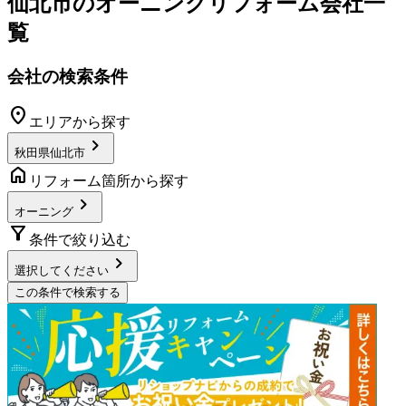
仙北市
の
オーニングリフォーム
会社一
覧
会社の検索条件
location_on
エリアから探す
chevron_right
秋田県仙北市
home
リフォーム箇所から探す
chevron_right
オーニング
filter_alt
条件で絞り込む
chevron_right
選択してください
この条件で検索する