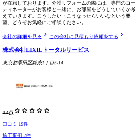
が在籍しております。介護リフォームの際には、専門のコー
ディネーターがお客様と一緒に、お部屋をどうしていくか考
えていきます。こうしたい・こうなったらいいなという要
望、どうぞお気軽にご相談ください。
chevron_right
chevron_right
会社の詳細を見る
この会社に見積もり依頼をする
株式会社LIXILトータルサービス
東京都墨田区錦糸1丁目5-14
star
star
star
star
star
4.4
点
口コミ
19
件
施工事例
2
件