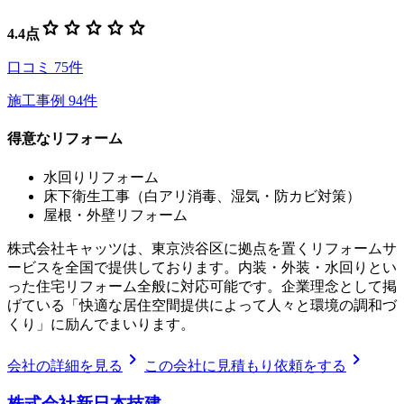
star
star
star
star
star
4.4
点
口コミ
75
件
施工事例
94
件
得意なリフォーム
水回りリフォーム
床下衛生工事（白アリ消毒、湿気・防カビ対策）
屋根・外壁リフォーム
株式会社キャッツは、東京渋谷区に拠点を置くリフォームサ
ービスを全国で提供しております。内装・外装・水回りとい
った住宅リフォーム全般に対応可能です。企業理念として掲
げている「快適な居住空間提供によって人々と環境の調和づ
くり」に励んでまいります。
chevron_right
chevron_right
会社の詳細を見る
この会社に見積もり依頼をする
株式会社新日本技建