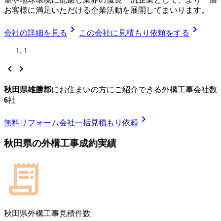
お客様に満足いただける企業活動を展開してまいります。
chevron_right
chevron_right
会社の詳細を見る
この会社に見積もり依頼をする
1
chevron_left
chevron_right
秋田県雄勝郡
に
お住まいの方にご紹介できる
外構工事
会社数
6
社
chevron_right
無料
リフォーム会社一括見積もり依頼
秋田県
の
外構工事
成約実績
秋田県
外構工事見積件数