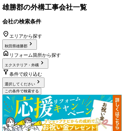
雄勝郡
の
外構工事
会社一覧
会社の検索条件
location_on
エリアから探す
chevron_right
秋田県雄勝郡
home
リフォーム箇所から探す
chevron_right
エクステリア・外構
filter_alt
条件で絞り込む
chevron_right
選択してください
この条件で検索する