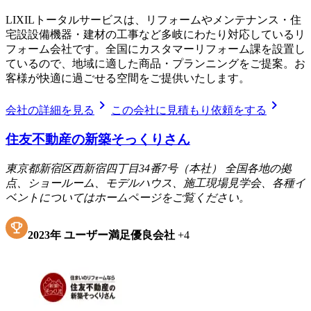
LIXILトータルサービスは、リフォームやメンテナンス・住
宅設設備機器・建材の工事など多岐にわたり対応しているリ
フォーム会社です。全国にカスタマーリフォーム課を設置し
ているので、地域に適した商品・プランニングをご提案。お
客様が快適に過ごせる空間をご提供いたします。
chevron_right
chevron_right
会社の詳細を見る
この会社に見積もり依頼をする
住友不動産の新築そっくりさん
東京都新宿区西新宿四丁目34番7号（本社） 全国各地の拠
点、ショールーム、モデルハウス、施工現場見学会、各種イ
ベントについてはホームページをご覧ください。
2023
年
ユーザー満足優良会社
+
4