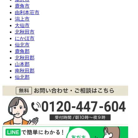
鹿角市
由利本荘市
潟上市
大仙市
北秋田市
にかほ市
仙北市
鹿角郡
北秋田郡
山本郡
南秋田郡
仙北郡