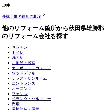
10
件
chevron_right
外構工事
の費用の相場
他のリフォーム箇所から
秋田県雄勝郡
のリフォーム会社を探す
キッチン
トイレ
洗面所
お風呂・浴室
カーポート・ガレージ
ウッドデッキ
テラス・サンルーム
エントランス
オーニング
フェンス
ベランダ・バルコニー
門扉
屋根塗装・屋根