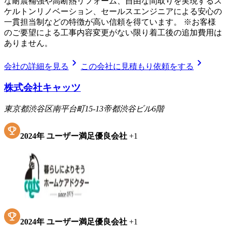
な耐震補強や高断熱リフォーム、自由な間取りを実現するス
ケルトンリノベーション、セールスエンジニアによる安心の
一貫担当制などの特徴が高い信頼を得ています。 ※お客様
のご要望による工事内容変更がない限り着工後の追加費用は
ありません。
chevron_right
chevron_right
会社の詳細を見る
この会社に見積もり依頼をする
株式会社キャッツ
東京都渋谷区南平台町15-13帝都渋谷ビル6階
2024
年
ユーザー満足優良会社
+
1
2024
年
ユーザー満足優良会社
+
1