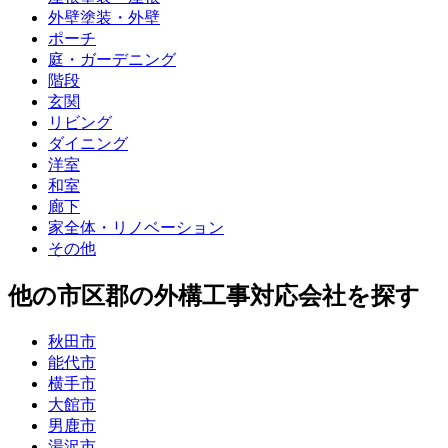
外壁塗装・外壁
ポーチ
庭・ガーデニング
階段
玄関
リビング
ダイニング
洋室
和室
廊下
家全体・リノベーション
その他
他
の市区郡の
外構工事
対応会社を探す
秋田市
能代市
横手市
大館市
男鹿市
湯沢市