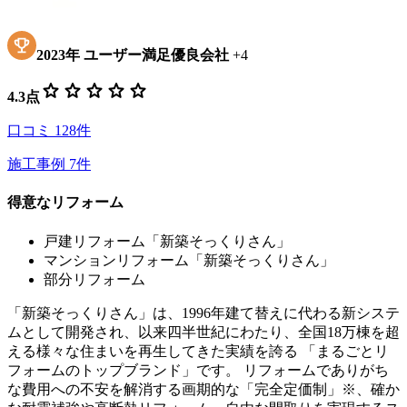
2023
年
ユーザー満足優良会社
+
4
star
star
star
star
star
4.3
点
口コミ
128
件
施工事例
7
件
得意なリフォーム
戸建リフォーム「新築そっくりさん」
マンションリフォーム「新築そっくりさん」
部分リフォーム
「新築そっくりさん」は、1996年建て替えに代わる新システ
ムとして開発され、以来四半世紀にわたり、全国18万棟を超
える様々な住まいを再生してきた実績を誇る 「まるごとリ
フォームのトップブランド」です。 リフォームでありがち
な費用への不安を解消する画期的な「完全定価制」※、確か