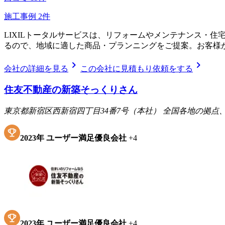
施工事例
2
件
LIXILトータルサービスは、リフォームやメンテナンス・
るので、地域に適した商品・プランニングをご提案。お客様
chevron_right
chevron_right
会社の詳細を見る
この会社に見積もり依頼をする
住友不動産の新築そっくりさん
東京都新宿区西新宿四丁目34番7号（本社） 全国各地の拠
2023
年
ユーザー満足優良会社
+
4
2023
年
ユーザー満足優良会社
+
4