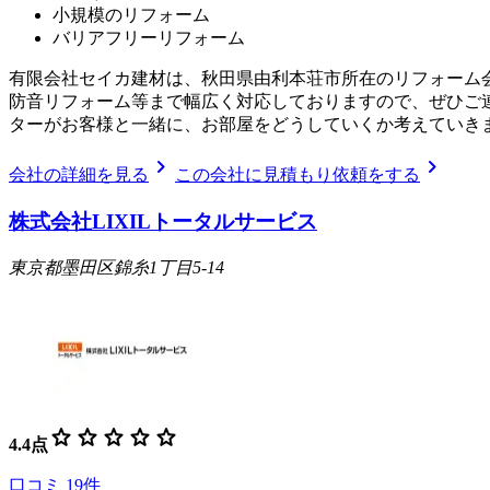
小規模のリフォーム
バリアフリーリフォーム
有限会社セイカ建材は、秋田県由利本荘市所在のリフォーム
防音リフォーム等まで幅広く対応しておりますので、ぜひご
ターがお客様と一緒に、お部屋をどうしていくか考えていき
chevron_right
chevron_right
会社の詳細を見る
この会社に見積もり依頼をする
株式会社LIXILトータルサービス
東京都墨田区錦糸1丁目5-14
star
star
star
star
star
4.4
点
口コミ
19
件