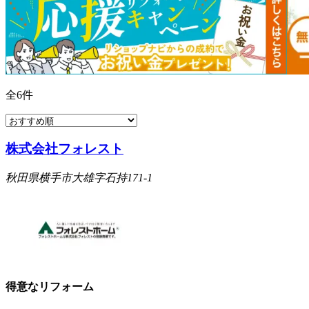
全
6
件
株式会社フォレスト
秋田県横手市大雄字石持171-1
得意なリフォーム