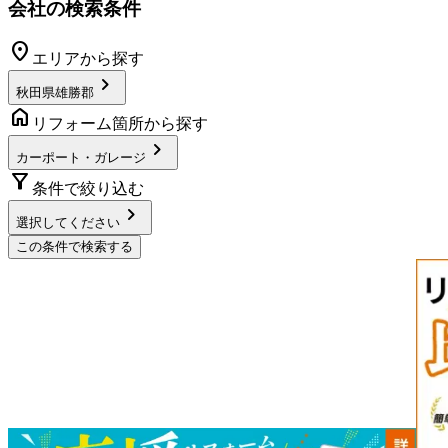
会社の検索条件
location_on
エリアから探す
chevron_right
秋田県雄勝郡
home
リフォーム箇所から探す
chevron_right
カーポート・ガレージ
filter_alt
条件で絞り込む
chevron_right
選択してください
この条件で検索する