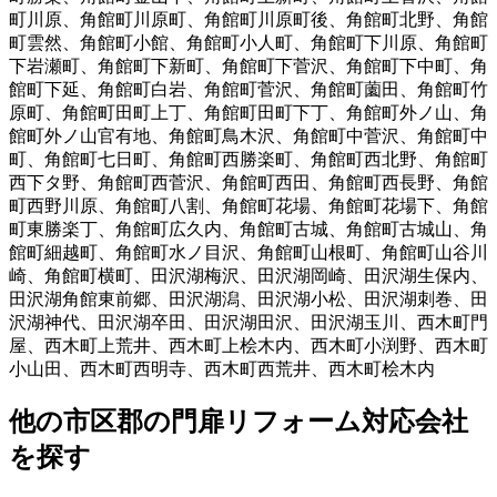
町川原
、
角館町川原町
、
角館町川原町後
、
角館町北野
、
角館
町雲然
、
角館町小館
、
角館町小人町
、
角館町下川原
、
角館町
下岩瀬町
、
角館町下新町
、
角館町下菅沢
、
角館町下中町
、
角
館町下延
、
角館町白岩
、
角館町菅沢
、
角館町薗田
、
角館町竹
原町
、
角館町田町上丁
、
角館町田町下丁
、
角館町外ノ山
、
角
館町外ノ山官有地
、
角館町鳥木沢
、
角館町中菅沢
、
角館町中
町
、
角館町七日町
、
角館町西勝楽町
、
角館町西北野
、
角館町
西下タ野
、
角館町西菅沢
、
角館町西田
、
角館町西長野
、
角館
町西野川原
、
角館町八割
、
角館町花場
、
角館町花場下
、
角館
町東勝楽丁
、
角館町広久内
、
角館町古城
、
角館町古城山
、
角
館町細越町
、
角館町水ノ目沢
、
角館町山根町
、
角館町山谷川
崎
、
角館町横町
、
田沢湖梅沢
、
田沢湖岡崎
、
田沢湖生保内
、
田沢湖角館東前郷
、
田沢湖潟
、
田沢湖小松
、
田沢湖刺巻
、
田
沢湖神代
、
田沢湖卒田
、
田沢湖田沢
、
田沢湖玉川
、
西木町門
屋
、
西木町上荒井
、
西木町上桧木内
、
西木町小渕野
、
西木町
小山田
、
西木町西明寺
、
西木町西荒井
、
西木町桧木内
他
の市区郡の
門扉リフォーム
対応会社
を探す