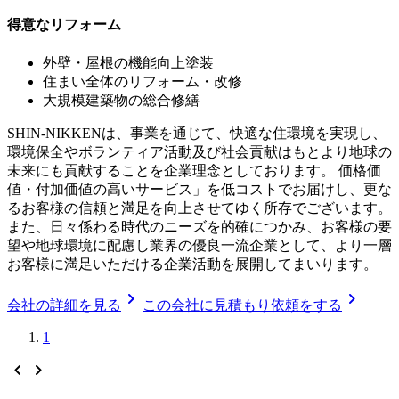
得意なリフォーム
外壁・屋根の機能向上塗装
住まい全体のリフォーム・改修
大規模建築物の総合修繕
SHIN-NIKKENは、事業を通じて、快適な住環境を実現し、
環境保全やボランティア活動及び社会貢献はもとより地球の
未来にも貢献することを企業理念としております。 価格価
値・付加価値の高いサービス」を低コストでお届けし、更な
るお客様の信頼と満足を向上させてゆく所存でございます。
また、日々係わる時代のニーズを的確につかみ、お客様の要
望や地球環境に配慮し業界の優良一流企業として、より一層
お客様に満足いただける企業活動を展開してまいります。
chevron_right
chevron_right
会社の詳細を見る
この会社に見積もり依頼をする
1
chevron_left
chevron_right