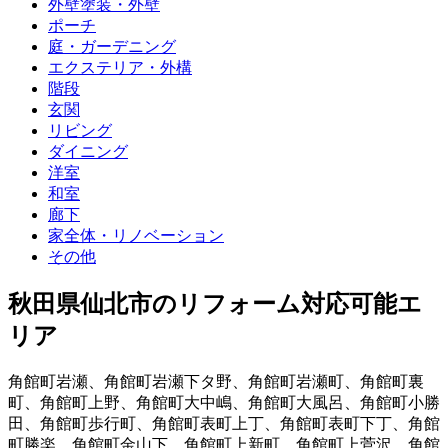
外壁塗装・外壁
ポーチ
庭・ガーデニング
エクステリア・外構
階段
玄関
リビング
ダイニング
洋室
和室
廊下
家全体・リノベーション
その他
秋田県仙北市
のリフォーム対応可能エ
リア
角館町岩瀬
、
角館町岩瀬下タ野
、
角館町岩瀬町
、
角館町裏
町
、
角館町上野
、
角館町大中嶋
、
角館町大風呂
、
角館町小勝
田
、
角館町歩行町
、
角館町表町上丁
、
角館町表町下丁
、
角館
町勝楽
、
角館町金山下
、
角館町上新町
、
角館町上菅沢
、
角館