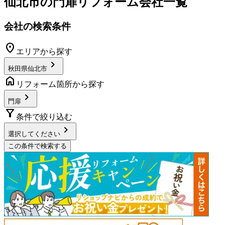
仙北市
の
門扉リフォーム
会社一覧
会社の検索条件
location_on
エリアから探す
chevron_right
秋田県仙北市
home
リフォーム箇所から探す
chevron_right
門扉
filter_alt
条件で絞り込む
chevron_right
選択してください
この条件で検索する