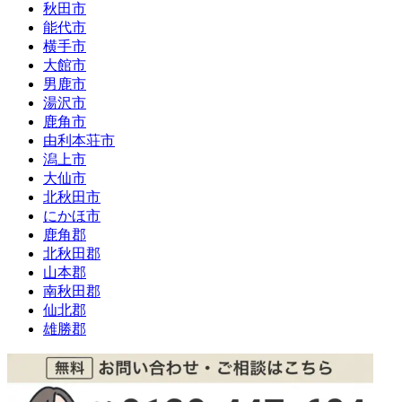
秋田市
能代市
横手市
大館市
男鹿市
湯沢市
鹿角市
由利本荘市
潟上市
大仙市
北秋田市
にかほ市
鹿角郡
北秋田郡
山本郡
南秋田郡
仙北郡
雄勝郡