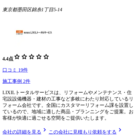
東京都墨田区錦糸1丁目5-14
star
star
star
star
star
4.4
点
口コミ
19
件
施工事例
2
件
LIXILトータルサービスは、リフォームやメンテナンス・住
宅設設備機器・建材の工事など多岐にわたり対応しているリ
フォーム会社です。全国にカスタマーリフォーム課を設置し
ているので、地域に適した商品・プランニングをご提案。お
客様が快適に過ごせる空間をご提供いたします。
chevron_right
chevron_right
会社の詳細を見る
この会社に見積もり依頼をする