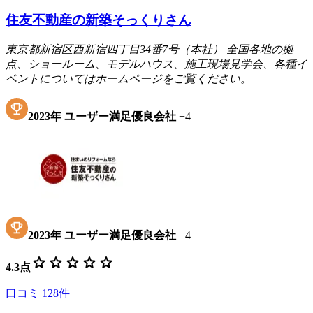
住友不動産の新築そっくりさん
東京都新宿区西新宿四丁目34番7号（本社） 全国各地の拠
点、ショールーム、モデルハウス、施工現場見学会、各種イ
ベントについてはホームページをご覧ください。
2023
年
ユーザー満足優良会社
+
4
2023
年
ユーザー満足優良会社
+
4
star
star
star
star
star
4.3
点
口コミ
128
件