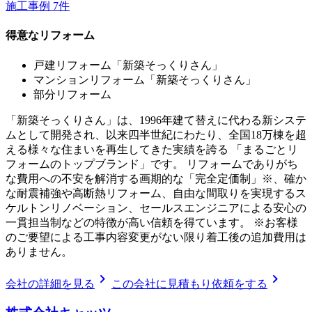
施工事例
7
件
得意なリフォーム
戸建リフォーム「新築そっくりさん」
マンションリフォーム「新築そっくりさん」
部分リフォーム
「新築そっくりさん」は、1996年建て替えに代わる新システ
ムとして開発され、以来四半世紀にわたり、全国18万棟を超
える様々な住まいを再生してきた実績を誇る 「まるごとリ
フォームのトップブランド」です。 リフォームでありがち
な費用への不安を解消する画期的な「完全定価制」※、確か
な耐震補強や高断熱リフォーム、自由な間取りを実現するス
ケルトンリノベーション、セールスエンジニアによる安心の
一貫担当制などの特徴が高い信頼を得ています。 ※お客様
のご要望による工事内容変更がない限り着工後の追加費用は
ありません。
chevron_right
chevron_right
会社の詳細を見る
この会社に見積もり依頼をする