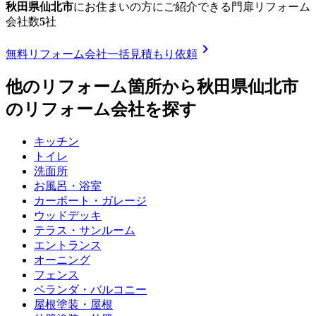
秋田県仙北市
に
お住まいの方にご紹介できる
門扉リフォーム
会社数
5
社
chevron_right
無料
リフォーム会社一括見積もり依頼
他のリフォーム箇所から
秋田県仙北市
のリフォーム会社を探す
キッチン
トイレ
洗面所
お風呂・浴室
カーポート・ガレージ
ウッドデッキ
テラス・サンルーム
エントランス
オーニング
フェンス
ベランダ・バルコニー
屋根塗装・屋根