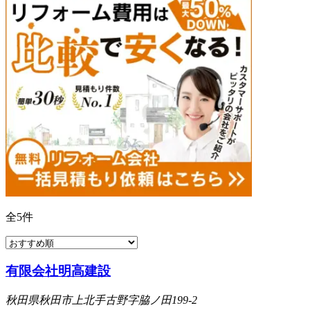
全
5
件
有限会社明高建設
秋田県秋田市上北手古野字脇ノ田199-2