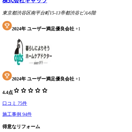
株式会社キャッツ
東京都渋谷区南平台町15-13帝都渋谷ビル6階
2024
年
ユーザー満足優良会社
+
1
2024
年
ユーザー満足優良会社
+
1
star
star
star
star
star
4.4
点
口コミ
75
件
施工事例
94
件
得意なリフォーム