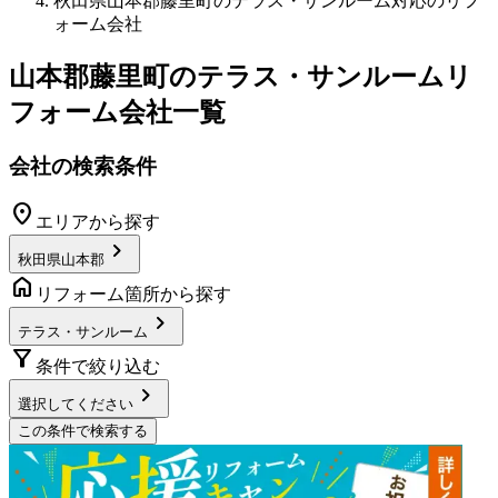
秋田県山本郡藤里町のテラス・サンルーム対応のリフ
ォーム会社
山本郡藤里町
の
テラス・サンルームリ
フォーム
会社一覧
会社の検索条件
location_on
エリアから探す
chevron_right
秋田県山本郡
home
リフォーム箇所から探す
chevron_right
テラス・サンルーム
filter_alt
条件で絞り込む
chevron_right
選択してください
この条件で検索する