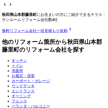
chevron_left
chevron_right
秋田県山本郡藤里町
に
お住まいの方にご紹介できる
テラス・
サンルームリフォーム
会社数
4
社
chevron_right
無料
リフォーム会社一括見積もり依頼
他のリフォーム箇所から
秋田県山本郡
藤里町
のリフォーム会社を探す
キッチン
トイレ
洗面所
お風呂・浴室
カーポート・ガレージ
ウッドデッキ
エントランス
オーニング
フェンス
ベランダ・バルコニー