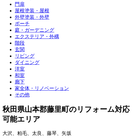
門扉
屋根塗装・屋根
外壁塗装・外壁
ポーチ
庭・ガーデニング
エクステリア・外構
階段
玄関
リビング
ダイニング
洋室
和室
廊下
家全体・リノベーション
その他
秋田県山本郡藤里町
のリフォーム対応
可能エリア
大沢
、
粕毛
、
太良
、
藤琴
、
矢坂