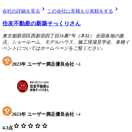
chevron_right
chevron_right
会社の詳細を見る
この会社に見積もり依頼をする
住友不動産の新築そっくりさん
東京都新宿区西新宿四丁目34番7号（本社） 全国各地の拠
点、ショールーム、モデルハウス、施工現場見学会、各種イ
ベントについてはホームページをご覧ください。
2023
年
ユーザー満足優良会社
+
4
2023
年
ユーザー満足優良会社
+
4
star
star
star
star
star
4.3
点