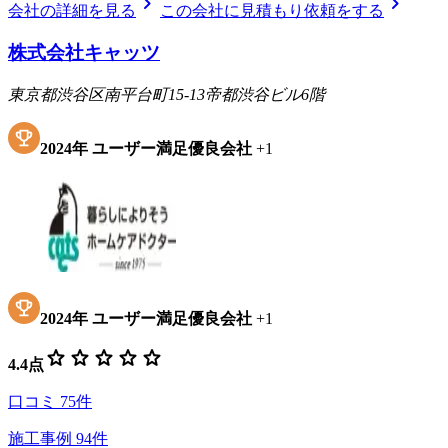
chevron_right
chevron_right
会社の詳細を見る
この会社に見積もり依頼をする
株式会社キャッツ
東京都渋谷区南平台町15-13帝都渋谷ビル6階
2024
年
ユーザー満足優良会社
+
1
2024
年
ユーザー満足優良会社
+
1
star
star
star
star
star
4.4
点
口コミ
75
件
施工事例
94
件