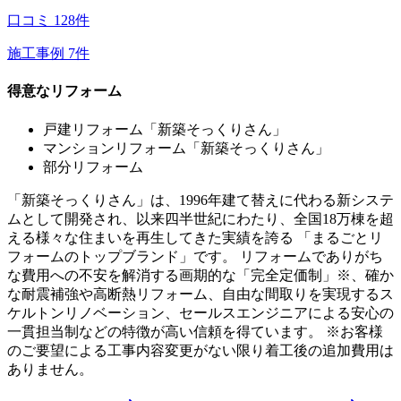
口コミ
128
件
施工事例
7
件
得意なリフォーム
戸建リフォーム「新築そっくりさん」
マンションリフォーム「新築そっくりさん」
部分リフォーム
「新築そっくりさん」は、1996年建て替えに代わる新システ
ムとして開発され、以来四半世紀にわたり、全国18万棟を超
える様々な住まいを再生してきた実績を誇る 「まるごとリ
フォームのトップブランド」です。 リフォームでありがち
な費用への不安を解消する画期的な「完全定価制」※、確か
な耐震補強や高断熱リフォーム、自由な間取りを実現するス
ケルトンリノベーション、セールスエンジニアによる安心の
一貫担当制などの特徴が高い信頼を得ています。 ※お客様
のご要望による工事内容変更がない限り着工後の追加費用は
ありません。