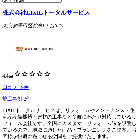
株式会社LIXILトータルサービス
東京都墨田区錦糸1丁目5-14
star
star
star
star
star
4.4
点
口コミ
19
件
施工事例
2
件
LIXILトータルサービスは、リフォームやメンテナンス・住
宅設設備機器・建材の工事など多岐にわたり対応しているリ
フォーム会社です。全国にカスタマーリフォーム課を設置し
ているので、地域に適した商品・プランニングをご提案。お
客様が快適に過ごせる空間をご提供いたします。