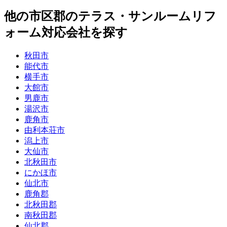
他
の市区郡の
テラス・サンルームリフ
ォーム
対応会社を探す
秋田市
能代市
横手市
大館市
男鹿市
湯沢市
鹿角市
由利本荘市
潟上市
大仙市
北秋田市
にかほ市
仙北市
鹿角郡
北秋田郡
南秋田郡
仙北郡