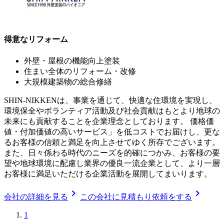
得意なリフォーム
外壁・屋根の機能向上塗装
住まい全体のリフォーム・改修
大規模建築物の総合修繕
SHIN-NIKKENは、事業を通じて、快適な住環境を実現し、
環境保全やボランティア活動及び社会貢献はもとより地球の
未来にも貢献することを企業理念としております。 価格価
値・付加価値の高いサービス」を低コストでお届けし、更な
るお客様の信頼と満足を向上させてゆく所存でございます。
また、日々係わる時代のニーズを的確につかみ、お客様の要
望や地球環境に配慮し業界の優良一流企業として、より一層
お客様に満足いただける企業活動を展開してまいります。
chevron_right
chevron_right
会社の詳細を見る
この会社に見積もり依頼をする
1