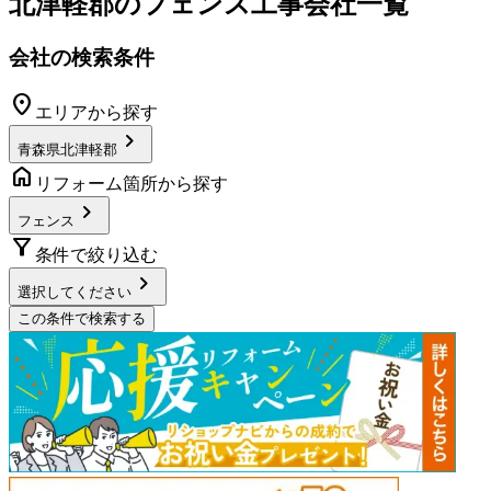
北津軽郡
の
フェンス工事
会社一覧
会社の検索条件
location_on
エリアから探す
chevron_right
青森県北津軽郡
home
リフォーム箇所から探す
chevron_right
フェンス
filter_alt
条件で絞り込む
chevron_right
選択してください
この条件で検索する