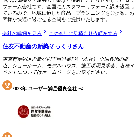
宅設設備機器・建材の工事など多岐にわたり対応しているリ
フォーム会社です。全国にカスタマーリフォーム課を設置し
ているので、地域に適した商品・プランニングをご提案。お
客様が快適に過ごせる空間をご提供いたします。
chevron_right
chevron_right
会社の詳細を見る
この会社に見積もり依頼をする
住友不動産の新築そっくりさん
東京都新宿区西新宿四丁目34番7号（本社） 全国各地の拠
点、ショールーム、モデルハウス、施工現場見学会、各種イ
ベントについてはホームページをご覧ください。
2023
年
ユーザー満足優良会社
+
4