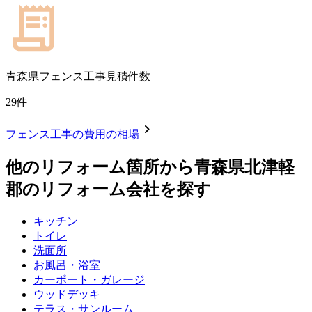
青森県
フェンス工事見積件数
29
件
chevron_right
フェンス工事
の費用の相場
他のリフォーム箇所から
青森県北津軽
郡
のリフォーム会社を探す
キッチン
トイレ
洗面所
お風呂・浴室
カーポート・ガレージ
ウッドデッキ
テラス・サンルーム