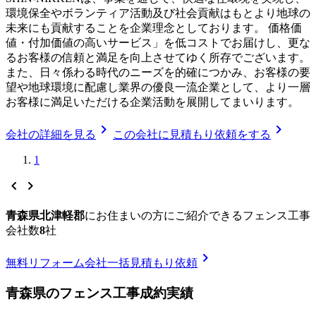
環境保全やボランティア活動及び社会貢献はもとより地球の
未来にも貢献することを企業理念としております。 価格価
値・付加価値の高いサービス」を低コストでお届けし、更な
るお客様の信頼と満足を向上させてゆく所存でございます。
また、日々係わる時代のニーズを的確につかみ、お客様の要
望や地球環境に配慮し業界の優良一流企業として、より一層
お客様に満足いただける企業活動を展開してまいります。
chevron_right
chevron_right
会社の詳細を見る
この会社に見積もり依頼をする
1
chevron_left
chevron_right
青森県北津軽郡
に
お住まいの方にご紹介できる
フェンス工事
会社数
8
社
chevron_right
無料
リフォーム会社一括見積もり依頼
青森県
の
フェンス工事
成約実績