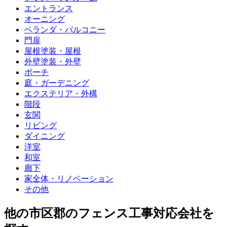
エントランス
オーニング
ベランダ・バルコニー
門扉
屋根塗装・屋根
外壁塗装・外壁
ポーチ
庭・ガーデニング
エクステリア・外構
階段
玄関
リビング
ダイニング
洋室
和室
廊下
家全体・リノベーション
その他
他
の市区郡の
フェンス工事
対応会社を