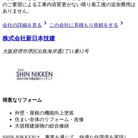
のご要望による工事内容変更がない限り着工後の追加費用は
ありません。
chevron_right
chevron_right
会社の詳細を見る
この会社に見積もり依頼をする
株式会社新日本技建
大阪府堺市堺区出島海岸通2丁11番12号
得意なリフォーム
外壁・屋根の機能向上塗装
住まい全体のリフォーム・改修
大規模建築物の総合修繕
SHIN-NIKKENは、事業を通じて、快適な住環境を実現し、