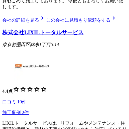
真心こめて施工しております。 今後ともよろしくお願い致
します。
chevron_right
chevron_right
会社の詳細を見る
この会社に見積もり依頼をする
株式会社LIXILトータルサービス
東京都墨田区錦糸1丁目5-14
star
star
star
star
star
4.4
点
口コミ
19
件
施工事例
2
件
LIXILトータルサービスは、リフォームやメンテナンス・住