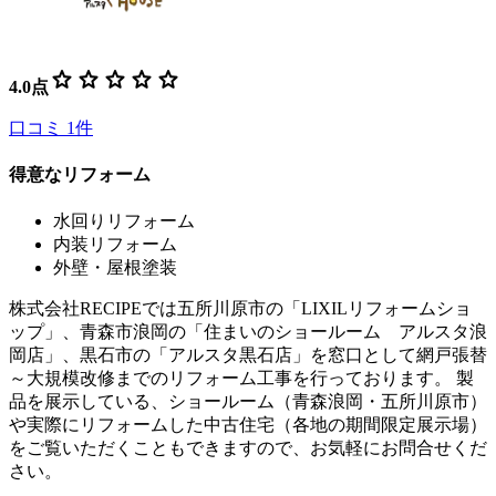
star
star
star
star
star
4.0
点
口コミ
1
件
得意なリフォーム
水回りリフォーム
内装リフォーム
外壁・屋根塗装
株式会社RECIPEでは五所川原市の「LIXILリフォームショ
ップ」、青森市浪岡の「住まいのショールーム アルスタ浪
岡店」、黒石市の「アルスタ黒石店」を窓口として網戸張替
～大規模改修までのリフォーム工事を行っております。 製
品を展示している、ショールーム（青森浪岡・五所川原市）
や実際にリフォームした中古住宅（各地の期間限定展示場）
をご覧いただくこともできますので、お気軽にお問合せくだ
さい。