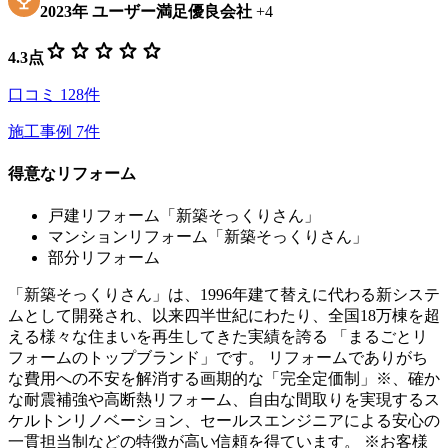
2023
年
ユーザー満足優良会社
+
4
star
star
star
star
star
4.3
点
口コミ
128
件
施工事例
7
件
得意なリフォーム
戸建リフォーム「新築そっくりさん」
マンションリフォーム「新築そっくりさん」
部分リフォーム
「新築そっくりさん」は、1996年建て替えに代わる新システ
ムとして開発され、以来四半世紀にわたり、全国18万棟を超
える様々な住まいを再生してきた実績を誇る 「まるごとリ
フォームのトップブランド」です。 リフォームでありがち
な費用への不安を解消する画期的な「完全定価制」※、確か
な耐震補強や高断熱リフォーム、自由な間取りを実現するス
ケルトンリノベーション、セールスエンジニアによる安心の
一貫担当制などの特徴が高い信頼を得ています。 ※お客様