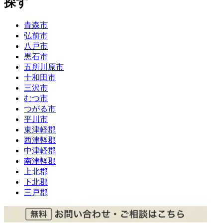
探す
青森市
弘前市
八戸市
黒石市
五所川原市
十和田市
三沢市
むつ市
つがる市
平川市
東津軽郡
西津軽郡
中津軽郡
南津軽郡
上北郡
下北郡
三戸郡