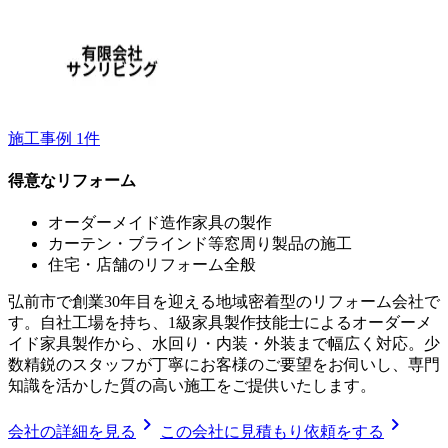
施工事例
1
件
得意なリフォーム
オーダーメイド造作家具の製作
カーテン・ブラインド等窓周り製品の施工
住宅・店舗のリフォーム全般
弘前市で創業30年目を迎える地域密着型のリフォーム会社で
す。自社工場を持ち、1級家具製作技能士によるオーダーメ
イド家具製作から、水回り・内装・外装まで幅広く対応。少
数精鋭のスタッフが丁寧にお客様のご要望をお伺いし、専門
知識を活かした質の高い施工をご提供いたします。
chevron_right
chevron_right
会社の詳細を見る
この会社に見積もり依頼をする