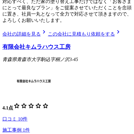
対応すべく、ただ家の塗り替え工事だけではなく「お客さま
にとって最良なプラン」をご提案させていただくことを念頭
に置き、社員一丸となって全力で対応させて頂きますので、
よろしくお願いいたします。
chevron_right
chevron_right
会社の詳細を見る
この会社に見積もり依頼をする
有限会社キムラハウス工房
青森県青森市大字駒込字桐ノ沢3-45
star
star
star
star
star
4.1
点
口コミ
10
件
施工事例
1
件