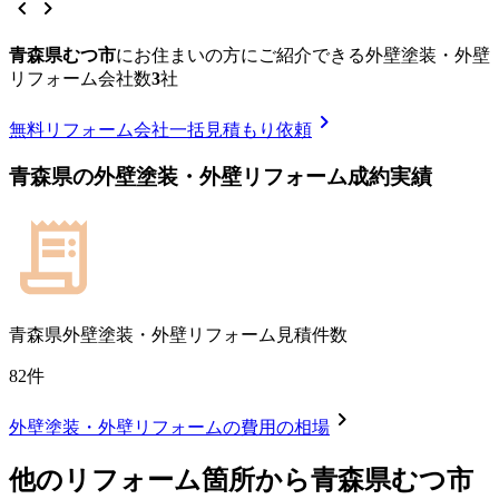
chevron_left
chevron_right
青森県むつ市
に
お住まいの方にご紹介できる
外壁塗装・外壁
リフォーム
会社数
3
社
chevron_right
無料
リフォーム会社一括見積もり依頼
青森県
の
外壁塗装・外壁リフォーム
成約実績
青森県
外壁塗装・外壁リフォーム見積件数
82
件
chevron_right
外壁塗装・外壁リフォーム
の費用の相場
他のリフォーム箇所から
青森県むつ市