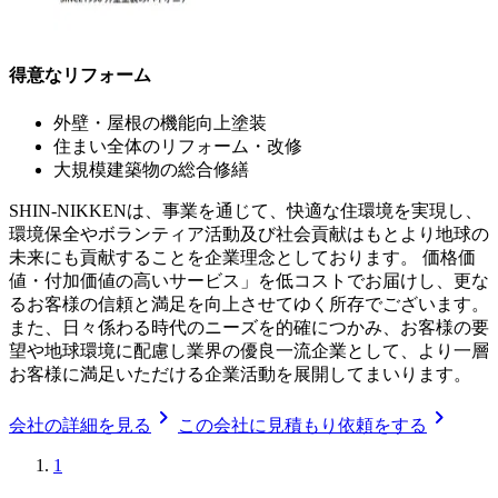
得意なリフォーム
外壁・屋根の機能向上塗装
住まい全体のリフォーム・改修
大規模建築物の総合修繕
SHIN-NIKKENは、事業を通じて、快適な住環境を実現し、
環境保全やボランティア活動及び社会貢献はもとより地球の
未来にも貢献することを企業理念としております。 価格価
値・付加価値の高いサービス」を低コストでお届けし、更な
るお客様の信頼と満足を向上させてゆく所存でございます。
また、日々係わる時代のニーズを的確につかみ、お客様の要
望や地球環境に配慮し業界の優良一流企業として、より一層
お客様に満足いただける企業活動を展開してまいります。
chevron_right
chevron_right
会社の詳細を見る
この会社に見積もり依頼をする
1