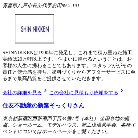
青森県八戸市長苗代字前田89-5-101
SHINNIKKENは1990年に発足し、これまで積み重ねた施工
実績は20万軒以上です。 住まいに携わるということは、お
客様の人生に携わることでもあります。 スタッフががその
責任と使命感を持ち、塗料づくりからアフターサービスに至
るまで最高品質をご提供させていただきます。
chevron_right
chevron_right
会社の詳細を見る
この会社に見積もり依頼をする
住友不動産の新築そっくりさん
東京都新宿区西新宿四丁目34番7号（本社） 全国各地の拠
点、ショールーム、モデルハウス、施工現場見学会、各種イ
ベントについてはホームページをご覧ください。