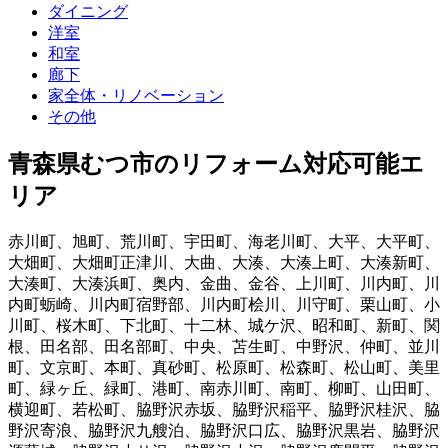
ダイニング
洋室
和室
廊下
家全体・リノベーション
その他
青森県むつ市
のリフォーム対応可能エ
リア
赤川町
、
旭町
、
荒川町
、
宇田町
、
海老川町
、
大平
、
大平町
、
大畑町
、
大畑町正津川
、
大曲
、
大湊
、
大湊上町
、
大湊新町
、
大湊町
、
大湊浜町
、
奥内
、
金曲
、
金谷
、
上川町
、
川内町
、
川
内町蛎崎
、
川内町宿野部
、
川内町桧川
、
川守町
、
栗山町
、
小
川町
、
桜木町
、
下北町
、
十二林
、
城ケ沢
、
昭和町
、
新町
、
関
根
、
田名部
、
田名部町
、
中央
、
苫生町
、
中野沢
、
仲町
、
並川
町
、
文京町
、
本町
、
真砂町
、
松原町
、
松森町
、
松山町
、
美里
町
、
緑ヶ丘
、
緑町
、
港町
、
南赤川町
、
南町
、
柳町
、
山田町
、
横迎町
、
若松町
、
脇野沢赤坂
、
脇野沢稲平
、
脇野沢桂沢
、
脇
野沢寄浪
、
脇野沢九艘泊
、
脇野沢口広
、
脇野沢黒岩
、
脇野沢