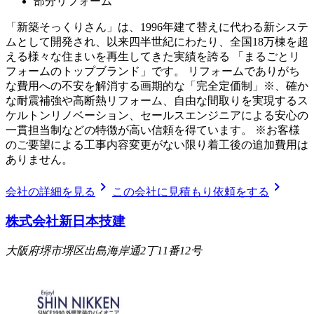
部分リフォーム
「新築そっくりさん」は、1996年建て替えに代わる新システ
ムとして開発され、以来四半世紀にわたり、全国18万棟を超
える様々な住まいを再生してきた実績を誇る 「まるごとリ
フォームのトップブランド」です。 リフォームでありがち
な費用への不安を解消する画期的な「完全定価制」※、確か
な耐震補強や高断熱リフォーム、自由な間取りを実現するス
ケルトンリノベーション、セールスエンジニアによる安心の
一貫担当制などの特徴が高い信頼を得ています。 ※お客様
のご要望による工事内容変更がない限り着工後の追加費用は
ありません。
chevron_right
chevron_right
会社の詳細を見る
この会社に見積もり依頼をする
株式会社新日本技建
大阪府堺市堺区出島海岸通2丁11番12号