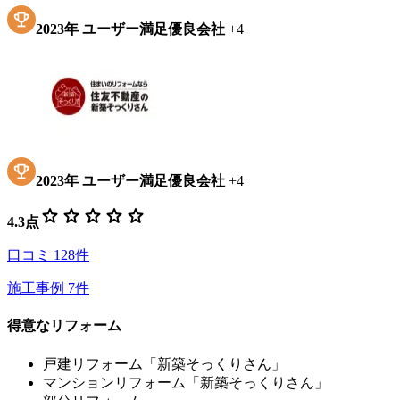
2023
年
ユーザー満足優良会社
+
4
2023
年
ユーザー満足優良会社
+
4
star
star
star
star
star
4.3
点
口コミ
128
件
施工事例
7
件
得意なリフォーム
戸建リフォーム「新築そっくりさん」
マンションリフォーム「新築そっくりさん」