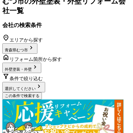
むつ市
の
外壁塗装・外壁リフォーム
会
社一覧
会社の検索条件
location_on
エリアから探す
chevron_right
青森県むつ市
home
リフォーム箇所から探す
chevron_right
外壁塗装・外壁
filter_alt
条件で絞り込む
chevron_right
選択してください
この条件で検索する