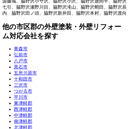
源藤城
、
脇野沢小サ沢
、
脇野沢小沢
、
脇野沢鹿間平
、
脇野沢
七引
、
脇野沢瀬野川目
、
脇野沢滝山
、
脇野沢蛸田
、
脇野沢辰
内
、
脇野沢田ノ頭
、
脇野沢新井田
、
脇野沢本村
、
脇野沢渡向
他
の市区郡の
外壁塗装・外壁リフォー
ム
対応会社を探す
青森市
弘前市
八戸市
黒石市
五所川原市
十和田市
三沢市
つがる市
平川市
東津軽郡
西津軽郡
中津軽郡
南津軽郡
北津軽郡