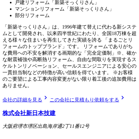
戸建リフォーム「新築そっくりさん」
マンションリフォーム「新築そっくりさん」
部分リフォーム
「新築そっくりさん」は、1996年建て替えに代わる新システ
ムとして開発され、以来四半世紀にわたり、全国18万棟を超
える様々な住まいを再生してきた実績を誇る 「まるごとリ
フォームのトップブランド」です。 リフォームでありがち
な費用への不安を解消する画期的な「完全定価制」※、確か
な耐震補強や高断熱リフォーム、自由な間取りを実現するス
ケルトンリノベーション、セールスエンジニアによる安心の
一貫担当制などの特徴が高い信頼を得ています。 ※お客様
のご要望による工事内容変更がない限り着工後の追加費用は
ありません。
chevron_right
chevron_right
会社の詳細を見る
この会社に見積もり依頼をする
株式会社新日本技建
大阪府堺市堺区出島海岸通2丁11番12号