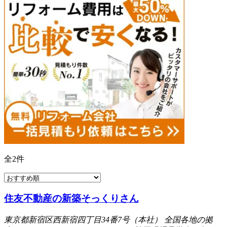
全
2
件
住友不動産の新築そっくりさん
東京都新宿区西新宿四丁目34番7号（本社） 全国各地の拠