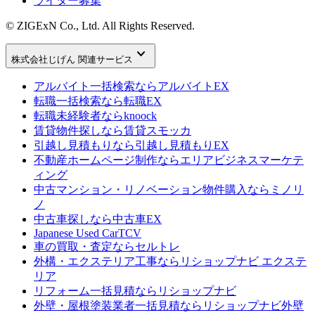
ライター募集
© ZIGExN Co., Ltd. All Rights Reserved.
keyboard_arrow_down
株式会社じげん 関連サービス
アルバイト一括検索なら
アルバイトEX
転職一括検索なら
転職EX
転職未経験者なら
knoock
賃貸物件探しなら
賃貸スモッカ
引越し見積もりなら
引越し見積もりEX
不動産ホームページ制作なら
エリアビジネスマーケテ
ィング
中古マンション・リノベーション物件購入なら
ミノリ
ノ
中古車探しなら
中古車EX
Japanese Used Car
TCV
車の買取・査定なら
セルトレ
外構・エクステリア工事なら
リショップナビ エクステ
リア
リフォーム一括見積なら
リショップナビ
外壁・屋根塗装業者一括見積なら
リショップナビ外壁