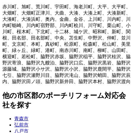
赤川町
、
旭町
、
荒川町
、
宇田町
、
海老川町
、
大平
、
大平町
、
大畑町
、
大畑町正津川
、
大曲
、
大湊
、
大湊上町
、
大湊新町
、
大湊町
、
大湊浜町
、
奥内
、
金曲
、
金谷
、
上川町
、
川内町
、
川
内町蛎崎
、
川内町宿野部
、
川内町桧川
、
川守町
、
栗山町
、
小
川町
、
桜木町
、
下北町
、
十二林
、
城ケ沢
、
昭和町
、
新町
、
関
根
、
田名部
、
田名部町
、
中央
、
苫生町
、
中野沢
、
仲町
、
並川
町
、
文京町
、
本町
、
真砂町
、
松原町
、
松森町
、
松山町
、
美里
町
、
緑ヶ丘
、
緑町
、
港町
、
南赤川町
、
南町
、
柳町
、
山田町
、
横迎町
、
若松町
、
脇野沢赤坂
、
脇野沢稲平
、
脇野沢桂沢
、
脇
野沢寄浪
、
脇野沢九艘泊
、
脇野沢口広
、
脇野沢黒岩
、
脇野沢
源藤城
、
脇野沢小サ沢
、
脇野沢小沢
、
脇野沢鹿間平
、
脇野沢
七引
、
脇野沢瀬野川目
、
脇野沢滝山
、
脇野沢蛸田
、
脇野沢辰
内
、
脇野沢田ノ頭
、
脇野沢新井田
、
脇野沢本村
、
脇野沢渡向
他
の市区郡の
ポーチリフォーム
対応会
社を探す
青森市
弘前市
八戸市