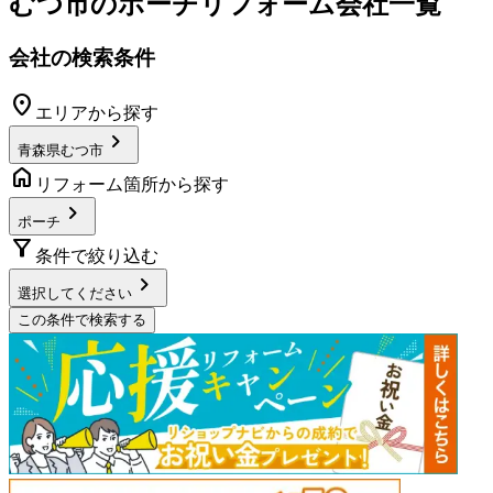
むつ市
の
ポーチリフォーム
会社一覧
会社の検索条件
location_on
エリアから探す
chevron_right
青森県むつ市
home
リフォーム箇所から探す
chevron_right
ポーチ
filter_alt
条件で絞り込む
chevron_right
選択してください
この条件で検索する