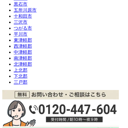
黒石市
五所川原市
十和田市
三沢市
つがる市
平川市
東津軽郡
西津軽郡
中津軽郡
南津軽郡
北津軽郡
上北郡
下北郡
三戸郡