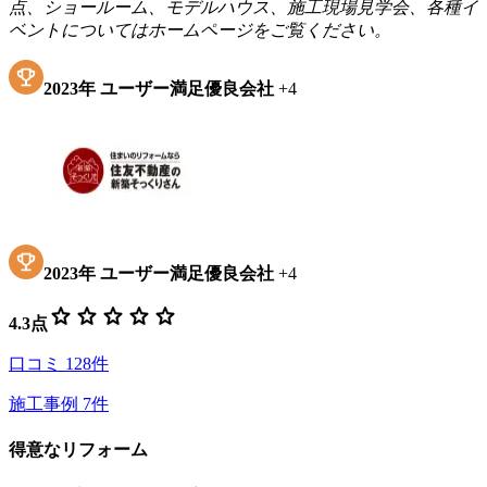
点、ショールーム、モデルハウス、施工現場見学会、各種イ
ベントについてはホームページをご覧ください。
2023
年
ユーザー満足優良会社
+
4
2023
年
ユーザー満足優良会社
+
4
star
star
star
star
star
4.3
点
口コミ
128
件
施工事例
7
件
得意なリフォーム