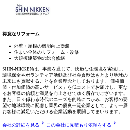
得意なリフォーム
外壁・屋根の機能向上塗装
住まい全体のリフォーム・改修
大規模建築物の総合修繕
SHIN-NIKKENは、事業を通じて、快適な住環境を実現し、
環境保全やボランティア活動及び社会貢献はもとより地球の
未来にも貢献することを企業理念としております。 価格価
値・付加価値の高いサービス」を低コストでお届けし、更な
るお客様の信頼と満足を向上させてゆく所存でございます。
また、日々係わる時代のニーズを的確につかみ、お客様の要
望や地球環境に配慮し業界の優良一流企業として、より一層
お客様に満足いただける企業活動を展開してまいります。
chevron_right
chevron_right
会社の詳細を見る
この会社に見積もり依頼をする