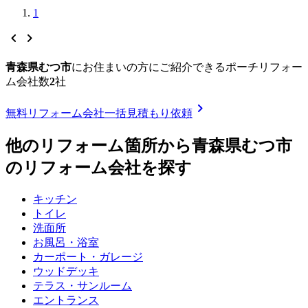
1
chevron_left
chevron_right
青森県むつ市
に
お住まいの方にご紹介できる
ポーチリフォー
ム
会社数
2
社
chevron_right
無料
リフォーム会社一括見積もり依頼
他のリフォーム箇所から
青森県むつ市
のリフォーム会社を探す
キッチン
トイレ
洗面所
お風呂・浴室
カーポート・ガレージ
ウッドデッキ
テラス・サンルーム
エントランス