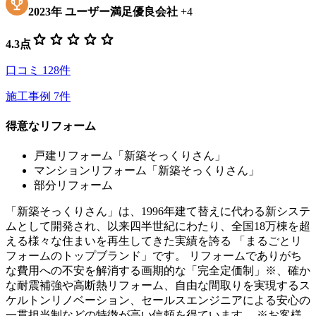
2023
年
ユーザー満足優良会社
+
4
star
star
star
star
star
4.3
点
口コミ
128
件
施工事例
7
件
得意なリフォーム
戸建リフォーム「新築そっくりさん」
マンションリフォーム「新築そっくりさん」
部分リフォーム
「新築そっくりさん」は、1996年建て替えに代わる新システ
ムとして開発され、以来四半世紀にわたり、全国18万棟を超
える様々な住まいを再生してきた実績を誇る 「まるごとリ
フォームのトップブランド」です。 リフォームでありがち
な費用への不安を解消する画期的な「完全定価制」※、確か
な耐震補強や高断熱リフォーム、自由な間取りを実現するス
ケルトンリノベーション、セールスエンジニアによる安心の
一貫担当制などの特徴が高い信頼を得ています。 ※お客様