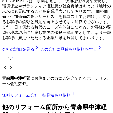
SHIN-NIKKENは、事業を通じて、快適な住環境を実現し、
環境保全やボランティア活動及び社会貢献はもとより地球の
未来にも貢献することを企業理念としております。 価格価
値・付加価値の高いサービス」を低コストでお届けし、更な
るお客様の信頼と満足を向上させてゆく所存でございます。
また、日々係わる時代のニーズを的確につかみ、お客様の要
望や地球環境に配慮し業界の優良一流企業として、より一層
お客様に満足いただける企業活動を展開してまいります。
chevron_right
chevron_right
会社の詳細を見る
この会社に見積もり依頼をする
1
chevron_left
chevron_right
青森県中津軽郡
に
お住まいの方にご紹介できる
ポーチリフォ
ーム
会社数
4
社
chevron_right
無料
リフォーム会社一括見積もり依頼
他のリフォーム箇所から
青森県中津軽