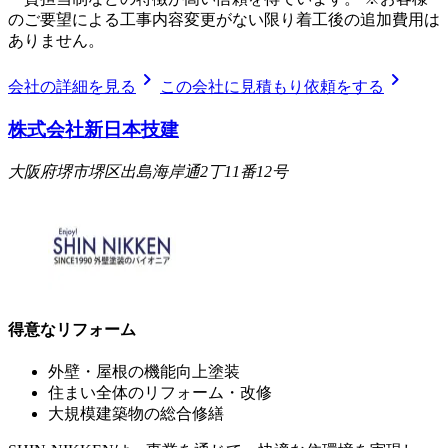
のご要望による工事内容変更がない限り着工後の追加費用は
ありません。
chevron_right
chevron_right
会社の詳細を見る
この会社に見積もり依頼をする
株式会社新日本技建
大阪府堺市堺区出島海岸通2丁11番12号
得意なリフォーム
外壁・屋根の機能向上塗装
住まい全体のリフォーム・改修
大規模建築物の総合修繕