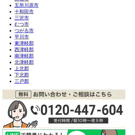
五所川原市
十和田市
三沢市
むつ市
つがる市
平川市
東津軽郡
西津軽郡
南津軽郡
北津軽郡
上北郡
下北郡
三戸郡