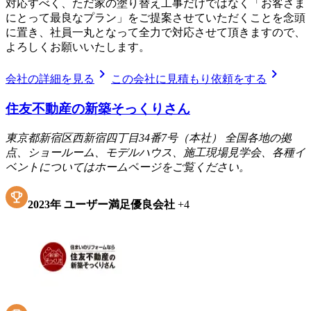
対応すべく、ただ家の塗り替え工事だけではなく「お客さま
にとって最良なプラン」をご提案させていただくことを念頭
に置き、社員一丸となって全力で対応させて頂きますので、
よろしくお願いいたします。
chevron_right
chevron_right
会社の詳細を見る
この会社に見積もり依頼をする
住友不動産の新築そっくりさん
東京都新宿区西新宿四丁目34番7号（本社） 全国各地の拠
点、ショールーム、モデルハウス、施工現場見学会、各種イ
ベントについてはホームページをご覧ください。
2023
年
ユーザー満足優良会社
+
4