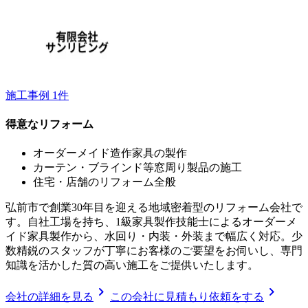
施工事例
1
件
得意なリフォーム
オーダーメイド造作家具の製作
カーテン・ブラインド等窓周り製品の施工
住宅・店舗のリフォーム全般
弘前市で創業30年目を迎える地域密着型のリフォーム会社で
す。自社工場を持ち、1級家具製作技能士によるオーダーメ
イド家具製作から、水回り・内装・外装まで幅広く対応。少
数精鋭のスタッフが丁寧にお客様のご要望をお伺いし、専門
知識を活かした質の高い施工をご提供いたします。
chevron_right
chevron_right
会社の詳細を見る
この会社に見積もり依頼をする