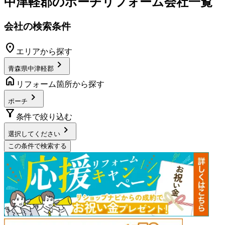
中津軽郡
の
ポーチリフォーム
会社一覧
会社の検索条件
location_on
エリアから探す
chevron_right
青森県中津軽郡
home
リフォーム箇所から探す
chevron_right
ポーチ
filter_alt
条件で絞り込む
chevron_right
選択してください
この条件で検索する