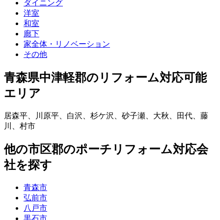
ダイニング
洋室
和室
廊下
家全体・リノベーション
その他
青森県中津軽郡
のリフォーム対応可能
エリア
居森平
、
川原平
、
白沢
、
杉ケ沢
、
砂子瀬
、
大秋
、
田代
、
藤
川
、
村市
他
の市区郡の
ポーチリフォーム
対応会
社を探す
青森市
弘前市
八戸市
黒石市