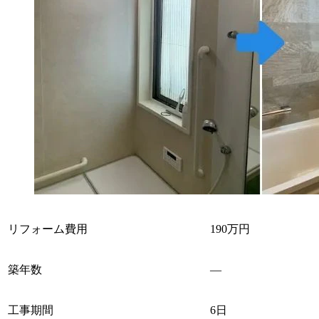
リフォーム費用
190万円
築年数
―
工事期間
6日