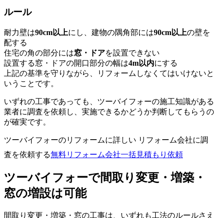
ルール
耐力壁は
90cm以上
にし、建物の隅角部には
90cm以上
の壁を
配する
住宅の角の部分には
窓・ドア
を設置できない
設置する窓・ドアの開口部分の幅は
4m以内
にする
上記の基準を守りながら、リフォームしなくてはいけないと
いうことです。
いずれの工事であっても、ツーバイフォーの施工知識がある
業者に調査を依頼し、実施できるかどうか判断してもらうの
が確実です。
ツーバイフォーのリフォームに詳しい リフォーム会社に調
査を依頼する
無料
リフォーム会社一括見積もり依頼
ツーバイフォーで間取り変更・増築・
窓の増設は可能
間取り変更・増築・窓の工事は、いずれも工法のルールさえ