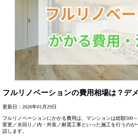
フルリノベーションの費用相場は？デメ
更新日：
2026
年
01
月
29
日
フルリノベーションにかかる費用は、マンションは総額500～1
変更／水回り／内・外装／耐震工事といった施工を行うのが
説します。