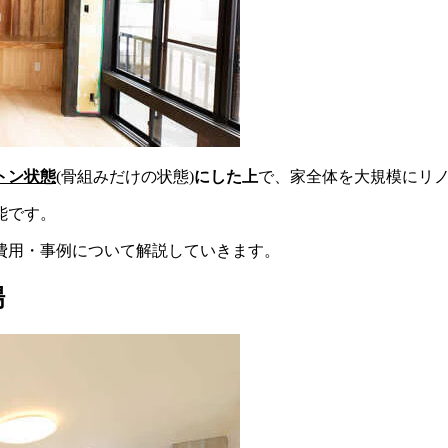
トン状態
(骨組みだけの状態)
にした上
で、家全体を大規模にリ
能です。
費用・事例について解説していきます。
場