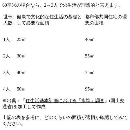
60平米の場合なら、2～3人での生活が理想的と言えます。
世帯
健康で文化的な住生活の基礎と
都市部共同住宅の理
人数
して必要な面積
想の面積
1人
25㎡
40㎡
2人
30㎡
55㎡
3人
40㎡
75㎡
4人
50㎡
95㎡
※出典：「
住生活基本計画における「水準」調査
」(国土交
通省)を加工して作成
上記の表を参考に、どのくらいの面積が適切か確認してみて
ください。