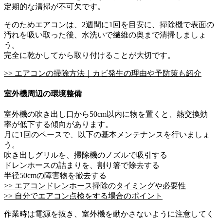
定期的な清掃が不可欠です。
そのためエアコンは、2週間に1回を目安に、掃除機で表面の
汚れを吸い取った後、水洗いで繊維の奥まで清掃しましょ
う。
完全に乾かしてから取り付けることが大切です。
>> エアコンの掃除方法｜カビ発生の理由や予防策も紹介
室外機周辺の環境整備
室外機の吹き出し口から50cm以内に物を置くと、熱交換効
率が低下する傾向があります。
月に1回のペースで、以下の基本メンテナンスを行いましょ
う。
吹き出しグリルを、掃除機のノズルで吸引する
ドレンホースの詰まりを、割り箸で除去する
半径50cmの障害物を撤去する
>> エアコンドレンホース掃除のタイミングや必要性
>> 自分でエアコン点検をする場合のポイント
作業時は電源を抜き、室外機を動かさないように注意してく