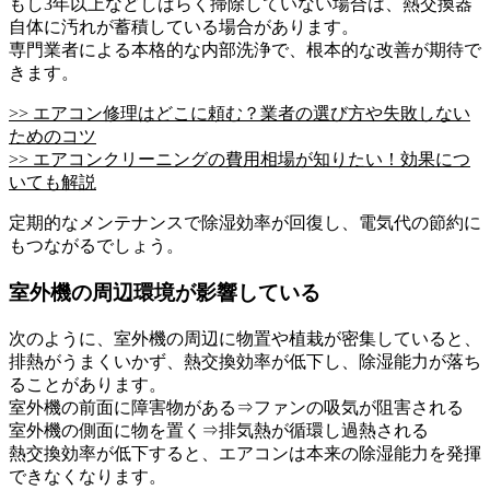
もし3年以上などしばらく掃除していない場合は、熱交換器
自体に汚れが蓄積している場合があります。
専門業者による本格的な内部洗浄で、根本的な改善が期待で
きます。
>> エアコン修理はどこに頼む？業者の選び方や失敗しない
ためのコツ
>> エアコンクリーニングの費用相場が知りたい！効果につ
いても解説
定期的なメンテナンスで除湿効率が回復し、電気代の節約に
もつながるでしょう。
室外機の周辺環境が影響している
次のように、室外機の周辺に物置や植栽が密集していると、
排熱がうまくいかず、熱交換効率が低下し、除湿能力が落ち
ることがあります。
室外機の前面に障害物がある⇒ファンの吸気が阻害される
室外機の側面に物を置く⇒排気熱が循環し過熱される
熱交換効率が低下すると、エアコンは本来の除湿能力を発揮
できなくなります。