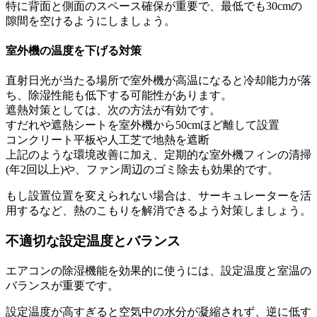
特に背面と側面のスペース確保が重要で、最低でも30cmの
隙間を空けるようにしましょう。
室外機の温度を下げる対策
直射日光が当たる場所で室外機が高温になると冷却能力が落
ち、除湿性能も低下する可能性があります。
遮熱対策としては、次の方法が有効です。
すだれや遮熱シートを室外機から50cmほど離して設置
コンクリート平板や人工芝で地熱を遮断
上記のような環境改善に加え、定期的な室外機フィンの清掃
(年2回以上)や、ファン周辺のゴミ除去も効果的です。
もし設置位置を変えられない場合は、サーキュレーターを活
用するなど、熱のこもりを解消できるよう対策しましょう。
不適切な設定温度とバランス
エアコンの除湿機能を効果的に使うには、設定温度と室温の
バランスが重要です。
設定温度が高すぎると空気中の水分が凝縮されず、逆に低す