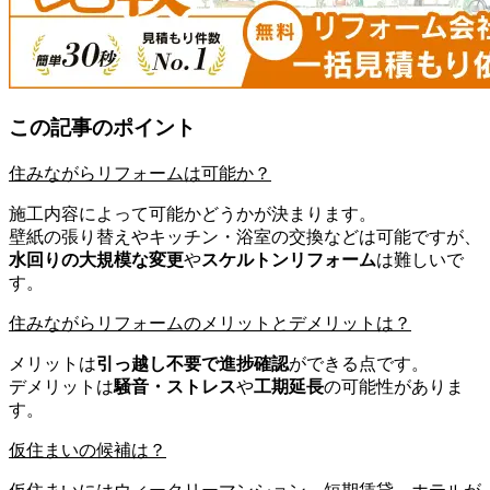
この記事のポイント
住みながらリフォームは可能か？
施工内容によって可能かどうかが決まります。
壁紙の張り替えやキッチン・浴室の交換などは可能ですが、
水回りの大規模な変更
や
スケルトンリフォーム
は難しいで
す。
住みながらリフォームのメリットとデメリットは？
メリットは
引っ越し不要で進捗確認
ができる点です。
デメリットは
騒音・ストレス
や
工期延長
の可能性がありま
す。
仮住まいの候補は？