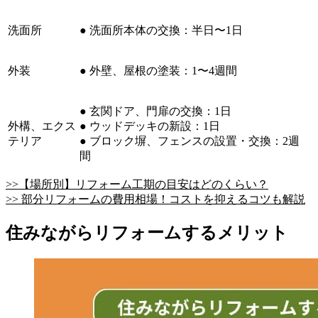
洗面所
● 洗面所本体の交換：半日〜1日
外装
● 外壁、屋根の塗装：1〜4週間
● 玄関ドア、門扉の交換：1日
外構、エクス
● ウッドデッキの新設：1日
テリア
● ブロック塀、フェンスの設置・交換：2週
間
>>【場所別】リフォーム工期の目安はどのくらい？
>> 部分リフォームの費用相場！コストを抑えるコツも解説
住みながらリフォームするメリット