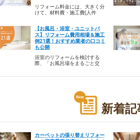
リフォーム料金には、大きく分
けて、材料費・施工費(人件
費)・諸経費の3つが含まれま
す。ほかにも、リフォーム期間
【お風呂・浴室・ユニットバ
中の住まいや引越し費用などが
ス】リフォーム費用相場＆施工
掛かるケースがあるため、予算
例21選！おすすめ業者の口コミ
には余裕を持ちましょう。 本記
も公開
事では、部位ごとのリフォーム
費用相場や施工事例、費用を抑
浴室のリフォームを検討する
える方法やリフォーム会社の探
際、「お風呂場をまるごと交
し方について詳しく解説してい
換・改修する費用って、高いの
ます。 当サービス『リショップ
では？」「工事日数はどれ
ナビ』のお客様の口コミによ
位？」「どんな会社がよい
り、満足度の高かった企業もご
の？」と疑問に思ったことはな
紹介していますので、ぜひ参考
いでしょうか。 本記事では『リ
にしてください。
ショップナビ』の施工事例を元
に、一戸建て・マンションにお
新着記
けるバスルームのリフォーム価
格についてご紹介します。 在来
浴室のリフォームやTOTOなど
のユニットバス(システムバス)
に交換した実例、おすすめ業者
カーペットの張り替えリフォー