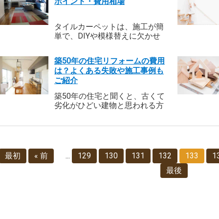
ポイント・費用相場
して「工事の契約をしなくて
意点などについてご紹介しま
も、設計料を請求されるケース
す。リフォームする際の費用相
がある」ことをご存じでしょう
場や施工事例も解説するので、
タイルカーペットは、施工が簡
か？設計料の相場はいくらくら
参考にしてみてくださいね。
単で、DIYや模様替えに欠かせ
いなのか、また設計事務所とリ
ないインテリアです。リビング
フォーム業者、どちらに依頼す
や子供部屋、収納部屋など様々
るほうがよいのかといった疑問
築50年の住宅リフォームの費用
な場所に利用することができま
について、一つ一つ解説いたし
は？よくある失敗や施工事例も
す。そんなタイルカーペットの
ます。また、おすすめの事務
ご紹介
特徴を理解して、上手に生活に
所・会社もご紹介しますので、
取り入れましょう。今回は、タ
築50年の住宅と聞くと、古くて
ぜひ参考にしてくださいね。
イルカーペットのメリット・デ
劣化がひどい建物と思われる方
メリットについてご紹介しま
も多いでしょう。また、「リフ
す。
ォームしても費用がかかるだけ
できれいにならないのではない
か？」と心配される方もいらっ
しゃるかもしれません。しか
最初
« 前
...
129
130
131
132
133
1
し、築50年の住宅でもいくつか
のポイントをクリアすれば、満
最後
足のいくリフォームを行えま
す。 この記事では、築50年の住
宅をリフォームするメリットや
デメリット、工事費用や施工事
例などを解説していきます。住