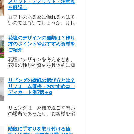
メリット・デメリット・注意点
を解説！
ロフトのある家に憧れる方は多
いのではないでしょうか。けれ
ども、夏は暑い、住んでみたら
全然使わない、などという話を
花壇のデザインの種類は？作り
聞くと、ためらってしまいます
方のポイントやおすすめ資材を
よね。ロフトならではのメリッ
ご紹介
トとデメリット、そしてリフォ
ームでロフトをつくる際の注意
花壇のデザインを考えるとき、
点について解説します。
花壇の種類や資材を具体的に知
っておくと、理想のガーデニン
グスペースを実現しやすくなり
リビングの壁紙の選び方とは？
ます。今回は、花壇のデザイン
リフォーム価格・おすすめコー
の種類と作り方のコツ、花壇の
ディネート例7選＋α
主な資材についてご紹介しま
す。
リビングは、家族で過ごす憩い
の場所であったり、お客様を招
いたりする、家の中心的な場
所。いつも快適できれいな空間
階段に手すりを取り付ける値
にしておきたいから、壁紙クロ