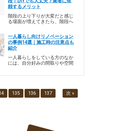
段！DIYでも大丈夫？業者に依
スも他の部屋以上に慎重に選び
頼するメリット
たいものです。今回は、リビン
グの壁紙のリフォーム料金相場
階段の上り下りが大変だと感じ
や、色・機能の選び方、おすす
る場面が増えてきたら、階段へ
めのコーディネートの仕方につ
手すりを取り付けるのがおすす
いてご紹介します。
めです。階段での落下や転倒に
一人暮らし向けリノベーション
よって高齢の方がケガをすれ
の事例14選｜施工時の注意点も
ば、そのまま寝たきりになるリ
紹介
スクもあります。今回は、階段
に手すりを取り付けるメリット
一人暮らしをしている方のなか
や手すりの種類、取り付け費用
には、自分好みの間取りや空間
に加え、DIYをするときの注意
にしたい方もいますよね。 中古
点、リフォームで利用できる介
物件を購入しリノベーションを
護保険などの助成制度について
すれば、自分好みの空間にカス
解説します。
タム可能です。 本記事ではリノ
ベーション事例と併せて、リノ
34
135
136
137
次 »
ベーションをする時の注意点も
解説しています。自分好みのお
しゃれなお部屋に住みたい方
は、ぜひ本記事の内容を参考に
してください。