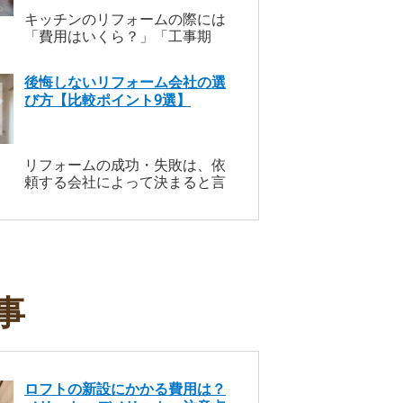
キッチンのリフォームの際には
「費用はいくら？」「工事期
間・日数はどの位？」といった
不安があるものですよね。また
後悔しないリフォーム会社の選
「築何年位でリフォームする家
び方【比較ポイント9選】
が多いの？」という疑問がある
方もいらっしゃるでしょう。 本
記事では、当サイト『リショッ
プナビ』でご紹介しているリフ
リフォームの成功・失敗は、依
ォーム会社の施工事例を元に、
頼する会社によって決まると言
キッチンリフォームの価格、工
っても過言ではありません。し
事期間の目安を解説していきま
かし、本当に信頼できる業者を
す。他にも金額別の事例やおす
どのようにして選べば良いの
すめの業者の口コミなど、幅広
か、悩んでしまうもの。そこ
く掲載していますので、ぜひ参
で、リフォームやリノベーショ
考にしてみてください。
ンに対応できる優良な施工会
事
社・工務店を数多くご紹介して
きた『リショップナビ』が、業
者選びの大切なポイントや注意
点を解説します。
ロフトの新設にかかる費用は？