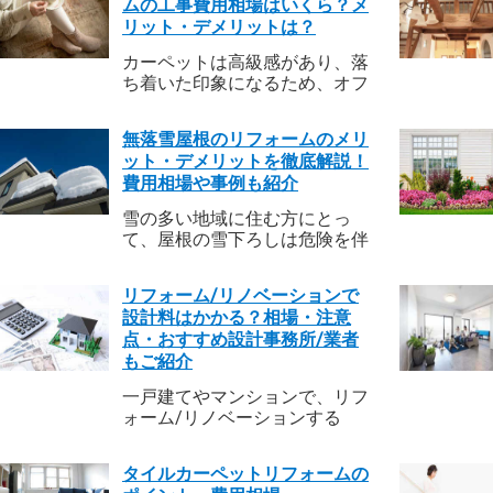
の口コミなど幅広く掲載してい
ムの工事費用相場はいくら？メ
るので、チェックしてみてくだ
リット・デメリットは？
さい。
カーペットは高級感があり、落
ち着いた印象になるため、オフ
ィスや一般住宅で広く使用され
ています。ホテルのロビーなど
無落雪屋根のリフォームのメリ
にもよく使われていますよね。
ット・デメリットを徹底解説！
デザインや素材のバリエーショ
費用相場や事例も紹介
ンも豊富ですが、最近では機能
性も高いものが増え、難燃性の
雪の多い地域に住む方にとっ
あるものから耐水や撥水効果の
て、屋根の雪下ろしは危険を伴
あるものなど、その種類は多岐
う大変な作業。また、落雪によ
にわたっています。今回はカー
る事故やトラブルも心配ですよ
ペットの特徴や、張り替え費用
リフォーム/リノベーションで
ね。そんな悩みを大幅に解消し
について、チェックしてみまし
設計料はかかる？相場・注意
てくれるのが、屋根の上で雪を
ょう。
点・おすすめ設計事務所/業者
処理できる「無落雪(むらくせ
もご紹介
つ)屋根」。積雪地帯で浸透しつ
つある屋根ですが、大きなメリ
一戸建てやマンションで、リフ
ットがある反面、メンテナンス
ォーム/リノベーションする
を怠ると雨漏りが発生したり、
際、ご依頼主の要望を具体的な
雪庇対策が必要となったりする
形として示してくれるのが設計
ケースもあるので要注意。今回
タイルカーペットリフォームの
図です。ただ、この設計図に対
は、「無落雪屋根」の特徴や注