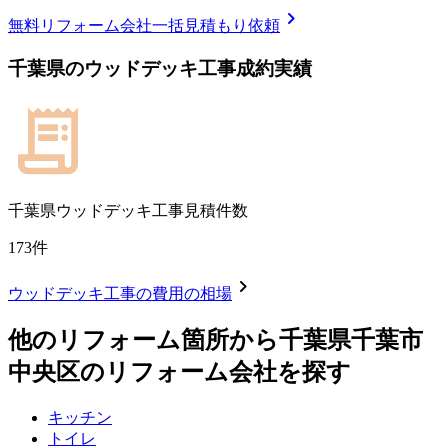
chevron_right
無料
リフォーム会社一括見積もり依頼
千葉県
の
ウッドデッキ工事
成約実績
千葉県
ウッドデッキ工事見積件数
173
件
chevron_right
ウッドデッキ工事
の費用の相場
他のリフォーム箇所から
千葉県千葉市
中央区
のリフォーム会社を探す
キッチン
トイレ