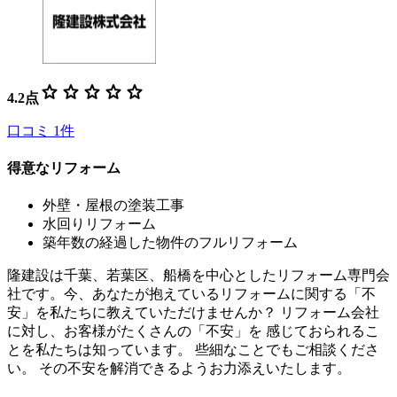
star
star
star
star
star
4.2
点
口コミ
1
件
得意なリフォーム
外壁・屋根の塗装工事
水回りリフォーム
築年数の経過した物件のフルリフォーム
隆建設は千葉、若葉区、船橋を中心としたリフォーム専門会
社です。今、あなたが抱えているリフォームに関する「不
安」を私たちに教えていただけませんか？ リフォーム会社
に対し、お客様がたくさんの「不安」を 感じておられるこ
とを私たちは知っています。 些細なことでもご相談くださ
い。 その不安を解消できるようお力添えいたします。