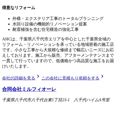
得意なリフォーム
外構・エクステリア工事のトータルプランニング
水回り設備の機能的リノベーション提案
耐震補強を含む住宅構造の強化工事
AHCは、千葉県八千代市エリアを中心とした千葉県全域の
リフォーム・リノベーションを承っている地域密着の施工店
です。小さな工事から大規模な修繕まで幅広いニーズにお応
えしております。施工から販売、アフターメンテナンスまで
一貫して行っていますので、低価格かつ高品質な施工をお届
けいたします。
chevron_right
chevron_right
会社の詳細を見る
この会社に見積もり依頼をする
合同会社ミルフィオーレ
千葉県八千代市八千代台東1丁目23-1 八千代ハイムA号室