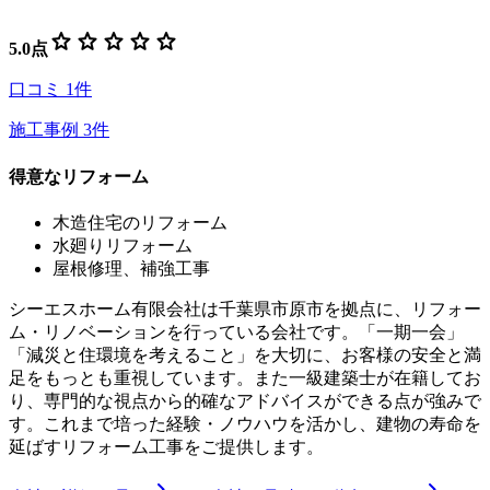
star
star
star
star
star
5.0
点
口コミ
1
件
施工事例
3
件
得意なリフォーム
木造住宅のリフォーム
水廻りリフォーム
屋根修理、補強工事
シーエスホーム有限会社は千葉県市原市を拠点に、リフォー
ム・リノベーションを行っている会社です。「一期一会」
「減災と住環境を考えること」を大切に、お客様の安全と満
足をもっとも重視しています。また一級建築士が在籍してお
り、専門的な視点から的確なアドバイスができる点が強みで
す。これまで培った経験・ノウハウを活かし、建物の寿命を
延ばすリフォーム工事をご提供します。
chevron_right
chevron_right