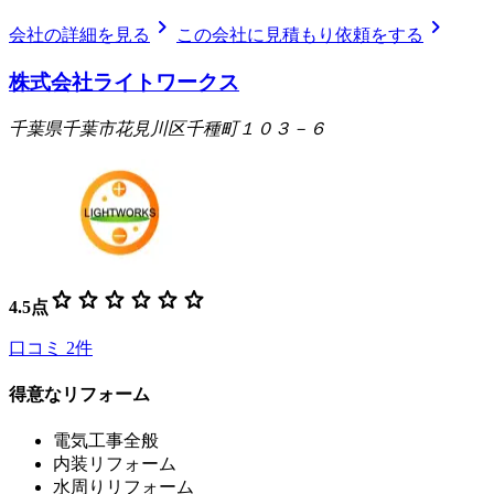
chevron_right
chevron_right
会社の詳細を見る
この会社に見積もり依頼をする
株式会社ライトワークス
千葉県千葉市花見川区千種町１０３－６
star
star
star
star
star
star
4.5
点
口コミ
2
件
得意なリフォーム
電気工事全般
内装リフォーム
水周りリフォーム