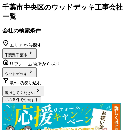
千葉市中央区
の
ウッドデッキ工事
会社
一覧
会社の検索条件
location_on
エリアから探す
chevron_right
千葉県千葉市
home
リフォーム箇所から探す
chevron_right
ウッドデッキ
filter_alt
条件で絞り込む
chevron_right
選択してください
この条件で検索する