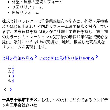
外壁・屋根の塗装リフォーム
水回りリフォーム
内装リフォーム
株式会社リフレクトは千葉県船橋市を拠点に、外壁・屋根塗
装をはじめ水まわりや内装リフォームまで幅広く対応してい
ます。国家資格を持つ職人が自社施工で責任を持ち、施工前
のカラーシミュレーションや完了後の最長12年保証で安心を
提供。累計2,000件以上の実績で、地域に根差した高品質な
リフォームを実現します。
chevron_right
chevron_right
会社の詳細を見る
この会社に見積もり依頼をする
1
2
3
4
chevron_left
chevron_right
千葉県千葉市中央区
に
お住まいの方にご紹介できる
ウッドデ
ッキ工事
会社数
71
社