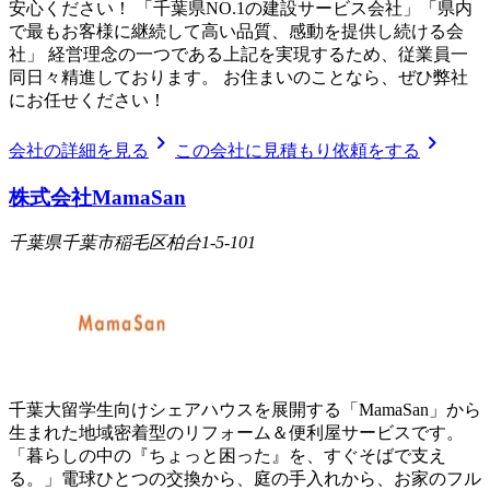
安心ください！ 「千葉県NO.1の建設サービス会社」「県内
で最もお客様に継続して高い品質、感動を提供し続ける会
社」 経営理念の一つである上記を実現するため、従業員一
同日々精進しております。 お住まいのことなら、ぜひ弊社
にお任せください！
chevron_right
chevron_right
会社の詳細を見る
この会社に見積もり依頼をする
株式会社MamaSan
千葉県千葉市稲毛区柏台1-5-101
千葉大留学生向けシェアハウスを展開する「MamaSan」から
生まれた地域密着型のリフォーム＆便利屋サービスです。
「暮らしの中の『ちょっと困った』を、すぐそばで支え
る。」電球ひとつの交換から、庭の手入れから、お家のフル