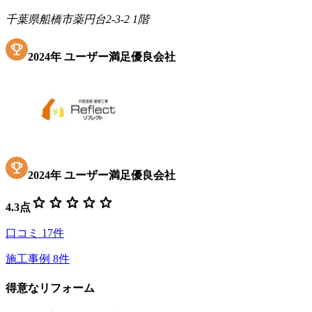
千葉県船橋市薬円台2-3-2 1階
2024
年
ユーザー満足優良会社
2024
年
ユーザー満足優良会社
star
star
star
star
star
4.3
点
口コミ
17
件
施工事例
8
件
得意なリフォーム