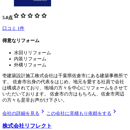
star
star
star
star
star
5.0
点
口コミ
1
件
得意なリフォーム
水回りリフォーム
内装リフォーム
外構リフォーム
壱建築設計施工株式会社は千葉県佐倉市にある建築事務所で
す。 佐倉市出身の代表をはじめ、地元を愛する社員で会社
は構成されており、地域の方々を中心にリフォームをさせて
いただいております。 佐倉市の方はもちろん、佐倉市周辺
の方々も是非お声がけ下さい。
chevron_right
chevron_right
会社の詳細を見る
この会社に見積もり依頼をする
株式会社リフレクト