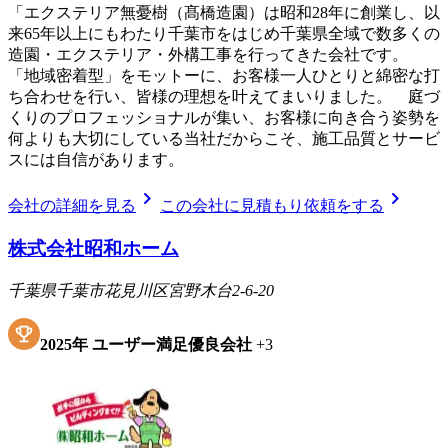
「エクステリア無憂樹（髙橋造園）は昭和28年に創業し、以
来65年以上にもわたり千葉市をはじめ千葉県全域で数多くの
造園・エクステリア・外構工事を行ってきた会社です。
「地域密着型」をモットーに、お客様一人ひとりと綿密な打
ち合わせを行い、皆様の理想を叶えてまいりました。 庭づ
くりのプロフェッショナルが集い、お客様に向き合う姿勢を
何よりも大切にしている当社だからこそ、施工品質とサービ
スには自信があります。
chevron_right
chevron_right
会社の詳細を見る
この会社に見積もり依頼をする
株式会社昭和ホーム
千葉県千葉市花見川区宮野木台2-6-20
2025
年
ユーザー満足優良会社
+
3