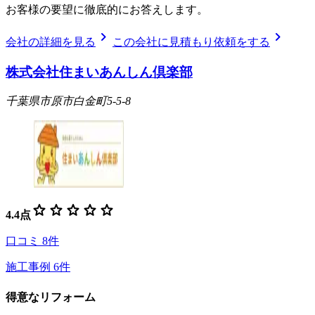
お客様の要望に徹底的にお答えします。
chevron_right
chevron_right
会社の詳細を見る
この会社に見積もり依頼をする
株式会社住まいあんしん倶楽部
千葉県市原市白金町5-5-8
star
star
star
star
star
4.4
点
口コミ
8
件
施工事例
6
件
得意なリフォーム