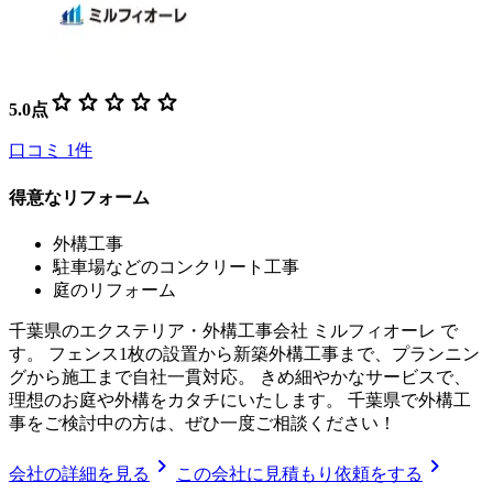
star
star
star
star
star
5.0
点
口コミ
1
件
得意なリフォーム
外構工事
駐車場などのコンクリート工事
庭のリフォーム
千葉県のエクステリア・外構工事会社 ミルフィオーレ で
す。 フェンス1枚の設置から新築外構工事まで、プランニン
グから施工まで自社一貫対応。 きめ細やかなサービスで、
理想のお庭や外構をカタチにいたします。 千葉県で外構工
事をご検討中の方は、ぜひ一度ご相談ください！
chevron_right
chevron_right
会社の詳細を見る
この会社に見積もり依頼をする