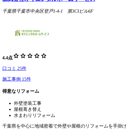
千葉県千葉市中央区登戸1-4-1 第3CIビル6F
star
star
star
star
star
4.4
点
口コミ
25
件
施工事例
15
件
得意なリフォーム
外壁塗装工事
屋根葺き替え
水まわりリフォーム
千葉県を中心に地域密着で外壁や屋根のリフォームを手掛け