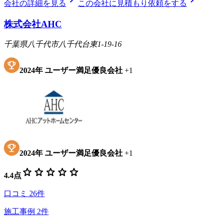
会社の詳細を見る
この会社に見積もり依頼をする
株式会社AHC
千葉県八千代市八千代台東1-19-16
2024
年
ユーザー満足優良会社
+
1
2024
年
ユーザー満足優良会社
+
1
star
star
star
star
star
4.4
点
口コミ
26
件
施工事例
2
件