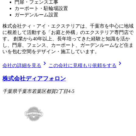
門扉・フェンス工事
カーポート・駐輪場設置
ガーデンルーム設置
株式会社ティ・アイ・エクステリアは、千葉市を中心に地域
に根差して活動する「お庭と外構」のエクステリア専門店で
す。 創業から40年以上、長年培ってきた経験と知識を活か
し、門扉、フェンス、カーポート、ガーデンルームなど住ま
いを包む空間をデザイン・施工しています。
chevron_right
chevron_right
会社の詳細を見る
この会社に見積もり依頼をする
株式会社ディアフォロン
千葉県千葉市若葉区都賀2丁目4-5