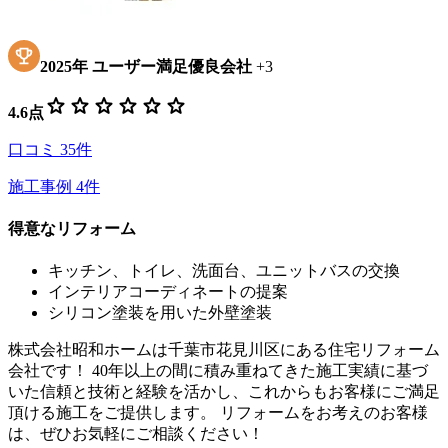
2025
年
ユーザー満足優良会社
+
3
star
star
star
star
star
star
4.6
点
口コミ
35
件
施工事例
4
件
得意なリフォーム
キッチン、トイレ、洗面台、ユニットバスの交換
インテリアコーディネートの提案
シリコン塗装を用いた外壁塗装
株式会社昭和ホームは千葉市花見川区にある住宅リフォーム
会社です！ 40年以上の間に積み重ねてきた施工実績に基づ
いた信頼と技術と経験を活かし、これからもお客様にご満足
頂ける施工をご提供します。 リフォームをお考えのお客様
は、ぜひお気軽にご相談ください！