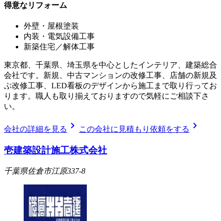
得意なリフォーム
外壁・屋根塗装
内装・電気設備工事
新築住宅／解体工事
東京都、千葉県、埼玉県を中心としたインテリア、建築総合
会社です。新規、中古マンションの改修工事、店舗の新規及
ぶ改修工事、LED看板のデザインから施工まで取り行ってお
ります。職人も取り揃えておりますので気軽にご相談下さ
い。
chevron_right
chevron_right
会社の詳細を見る
この会社に見積もり依頼をする
壱建築設計施工株式会社
千葉県佐倉市江原337-8