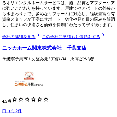
るオリエンタルホームサービスは、施工品質とアフターケア
に強いこだわりを持っています。戸建てやアパートの外装か
ら水まわりまで、多彩なリフォームに対応し、経験豊富な有
資格スタッフが丁寧にサポート。劣化や見た目の悩みを解消
し、住まいの快適さと価値を長期にわたって守り続けます。
chevron_right
chevron_right
会社の詳細を見る
この会社に見積もり依頼をする
ニッカホーム関東株式会社 千葉支店
千葉県千葉市中央区祐光1丁目1-34 丸高ビル1階
star
star
star
star
star
star
4.5
点
口コミ
2
件