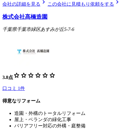
chevron_right
chevron_right
会社の詳細を見る
この会社に見積もり依頼をする
株式会社髙橋造園
千葉県千葉市緑区あすみが丘5-7-6
star
star
star
star
star
star
3.8
点
口コミ
1
件
得意なリフォーム
造園・外構のトータルリフォーム
屋上・ベランダの緑化工事
バリアフリー対応の外構・庭整備