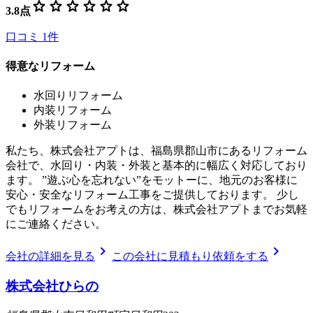
star
star
star
star
star
star
3.8
点
口コミ
1
件
得意なリフォーム
水回りリフォーム
内装リフォーム
外装リフォーム
私たち、株式会社アプトは、福島県郡山市にあるリフォーム
会社で、水回り・内装・外装と基本的に幅広く対応しており
ます。 ”遊ぶ心を忘れない”をモットーに、地元のお客様に
安心・安全なリフォーム工事をご提供しております。 少し
でもリフォームをお考えの方は、株式会社アプトまでお気軽
にご連絡ください。
chevron_right
chevron_right
会社の詳細を見る
この会社に見積もり依頼をする
株式会社ひらの