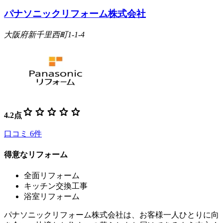
パナソニックリフォーム株式会社
大阪府新千里西町1-1-4
star
star
star
star
star
4.2
点
口コミ
6
件
得意なリフォーム
全面リフォーム
キッチン交換工事
浴室リフォーム
パナソニックリフォーム株式会社は、お客様一人ひとりに向