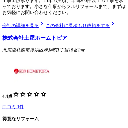
工事全般承ります。25年の実績、年間200件以上の工事を承
っております。小さな仕事からフルリフォームまで、まずは
お気軽にお問い合わせください。
chevron_right
chevron_right
会社の詳細を見る
この会社に見積もり依頼をする
株式会社土屋ホームトピア
北海道札幌市厚別区厚別南1丁目18番1号
star
star
star
star
star
4.4
点
口コミ
1
件
得意なリフォーム