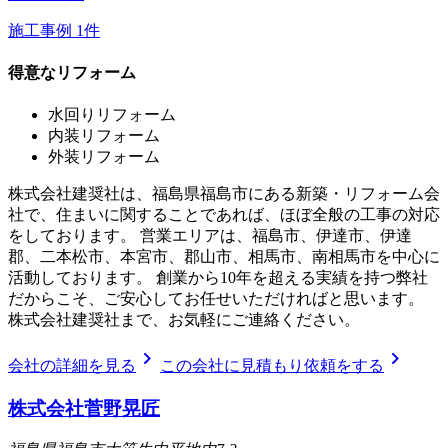
施工事例
1
件
得意なリフォーム
水回りリフォーム
内装リフォーム
外装リフォーム
株式会社建奨社は、福島県福島市にある新築・リフォーム会
社で、住まいに関することであれば、ほぼ全般の工事の対応
をしております。 営業エリアは、福島市、伊達市、伊達
郡、二本松市、本宮市、郡山市、相馬市、南相馬市を中心に
活動しております。 創業から10年を超える実績を持つ弊社
だからこそ、ご安心してお任せいただければと思います。
株式会社建奨社まで、お気軽にご連絡ください。
chevron_right
chevron_right
会社の詳細を見る
この会社に見積もり依頼をする
株式会社菅野晃匠