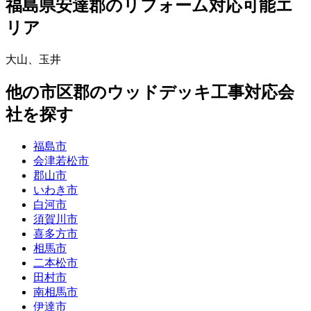
福島県安達郡
のリフォーム対応可能エ
リア
大山
、
玉井
他
の市区郡の
ウッドデッキ工事
対応会
社を探す
福島市
会津若松市
郡山市
いわき市
白河市
須賀川市
喜多方市
相馬市
二本松市
田村市
南相馬市
伊達市