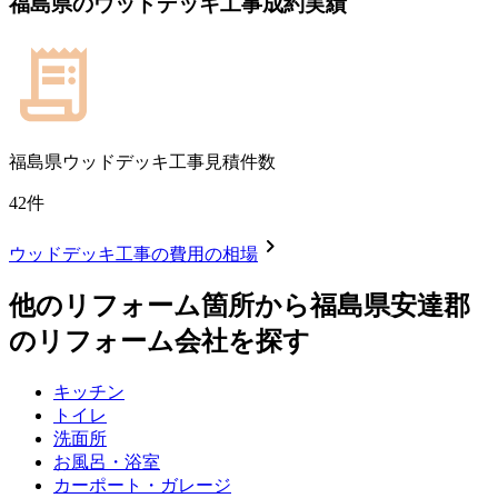
福島県
の
ウッドデッキ工事
成約実績
福島県
ウッドデッキ工事見積件数
42
件
chevron_right
ウッドデッキ工事
の費用の相場
他のリフォーム箇所から
福島県安達郡
のリフォーム会社を探す
キッチン
トイレ
洗面所
お風呂・浴室
カーポート・ガレージ