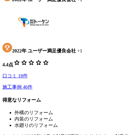
2022
年
ユーザー満足優良会社
+
1
star
star
star
star
star
4.4
点
口コミ
18
件
施工事例
46
件
得意なリフォーム
外構のリフォーム
内装のリフォーム
水廻りのリフォーム