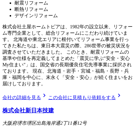
耐震リフォーム
断熱リフォーム
デザインリフォーム
株式会社土屋ホームトピアは、1982年の設立以来、リフォー
ム専門企業として、総合リフォームにこだわり続けていま
す。 北海道や東北エリアに根付いてリフォーム事業を行っ
てきた私たちは、東日本大震災の際、286世帯の被災状況を
調査させていただきました。 このとき、耐震リフォームの
基準や仕様を再定義してまとめた「震災に学ぶ"安全・安心
My住まい"」は、国交省の長期優良住宅先導事業に採択され
ております。 現在、北海道・岩手・宮城・福島・長野・兵
庫・福岡を中心に、末永く「安全・安心」が続く住まいをお
届けしております。
chevron_right
chevron_right
会社の詳細を見る
この会社に見積もり依頼をする
株式会社新日本技建
大阪府堺市堺区出島海岸通2丁11番12号