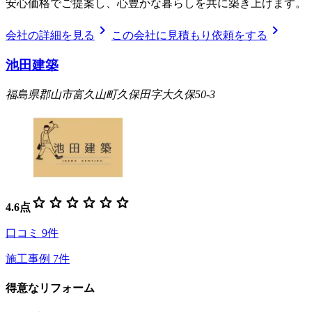
安心価格でご提案し、心豊かな暮らしを共に築き上げます。
chevron_right
chevron_right
会社の詳細を見る
この会社に見積もり依頼をする
池田建築
福島県郡山市富久山町久保田字大久保50-3
star
star
star
star
star
star
4.6
点
口コミ
9
件
施工事例
7
件
得意なリフォーム