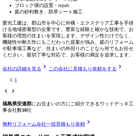
ブロック塀の設置・repair
庭の砂利敷き、防草シート施工
愛光工建は、郡山市を中心に外構・エクステリア工事を手掛
ける地域密着型の企業です。豊富な経験と確かな技術で、お
客様の理想の住まいを実現します。デザイン性だけでなく、
機能性や耐久性にもこだわった提案が強み。庭のリフォーム
や駐車場工事など、住まいの外回りのことなら何でもお任せ
ください。親切丁寧な対応で、お客様の満足を追求します。
chevron_right
chevron_right
会社の詳細を見る
この会社に見積もり依頼をする
1
chevron_left
chevron_right
福島県安達郡
に
お住まいの方にご紹介できる
ウッドデッキ工
事
会社数
18
社
chevron_right
無料
リフォーム会社一括見積もり依頼