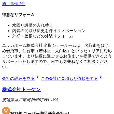
施工事例
7
件
得意なリフォーム
水回り設備の入れ替え
内装の間取り変更を伴うリノベーション
外壁・屋根などの外装リフォーム
ニッカホーム株式会社 名取ショールームは、名取市をはじ
め岩沼市、仙台市（若林区・太白区）といったエリアに対応
しています。より快適に過ごせるお住まいを提供できるよう
サポートいたしますので、何でも気兼ねなくご相談くださ
い。
chevron_right
chevron_right
会社の詳細を見る
この会社に見積もり依頼をする
株式会社トーケン
茨城県水戸市河和田町3891-395
2022
年
ユーザー満足優良会社
+
1