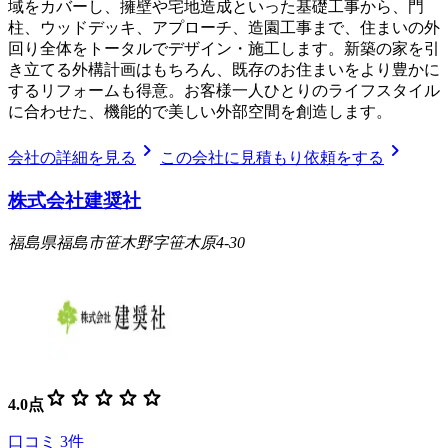
域をカバーし、擁壁や宅地造成といった基礎工事から、門
柱、ウッドデッキ、アプローチ、造園工事まで、住まいの外
回り全体をトータルでデザイン・施工します。新築の家を引
き立てる外構計画はもちろん、既存のお住まいをより豊かに
するリフォームも得意。お客様一人ひとりのライフスタイル
に合わせた、機能的で美しい外部空間を創造します。
chevron_right
chevron_right
会社の詳細を見る
この会社に見積もり依頼をする
株式会社建奨社
福島県福島市笹木野字笹木原4-30
star
star
star
star
star
4.0
点
口コミ
3
件