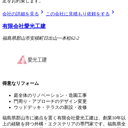
足をお約束します。
chevron_right
chevron_right
会社の詳細を見る
この会社に見積もり依頼をする
有限会社愛光工建
福島県郡山市安積町日出山一本松62-2
得意なリフォーム
庭全体のリノベーション・造園工事
門周り・アプローチのデザイン変更
ウッドデッキ・テラスの新設・改修
福島県郡山市に拠点を置く有限会社愛光工建は、創業10年以
上の経験を持つ外構・エクステリアの専門家です。福島県全