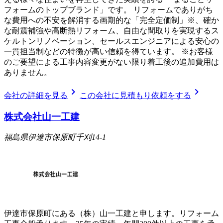
フォームのトップブランド」です。 リフォームでありがち
な費用への不安を解消する画期的な「完全定価制」※、確か
な耐震補強や高断熱リフォーム、自由な間取りを実現するス
ケルトンリノベーション、セールスエンジニアによる安心の
一貫担当制などの特徴が高い信頼を得ています。 ※お客様
のご要望による工事内容変更がない限り着工後の追加費用は
ありません。
chevron_right
chevron_right
会社の詳細を見る
この会社に見積もり依頼をする
株式会社山一工建
福島県伊達市保原町千刈14-1
伊達市保原町にある（株）山一工建と申します。リフォーム