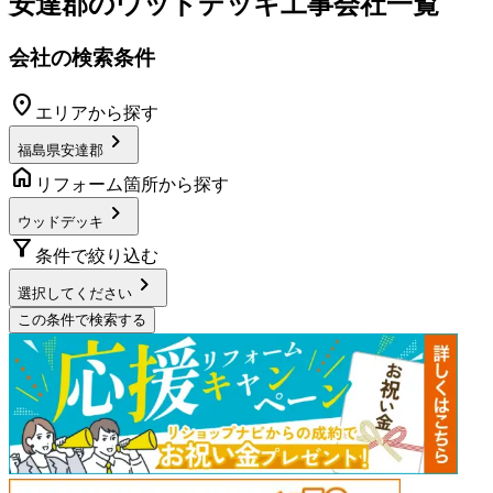
安達郡
の
ウッドデッキ工事
会社一覧
会社の検索条件
location_on
エリアから探す
chevron_right
福島県安達郡
home
リフォーム箇所から探す
chevron_right
ウッドデッキ
filter_alt
条件で絞り込む
chevron_right
選択してください
この条件で検索する