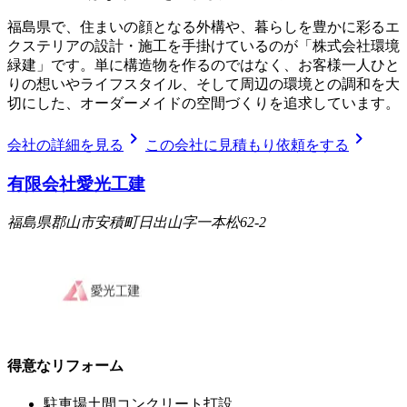
福島県で、住まいの顔となる外構や、暮らしを豊かに彩るエ
クステリアの設計・施工を手掛けているのが「株式会社環境
緑建」です。単に構造物を作るのではなく、お客様一人ひと
りの想いやライフスタイル、そして周辺の環境との調和を大
切にした、オーダーメイドの空間づくりを追求しています。
chevron_right
chevron_right
会社の詳細を見る
この会社に見積もり依頼をする
有限会社愛光工建
福島県郡山市安積町日出山字一本松62-2
得意なリフォーム
駐車場土間コンクリート打設