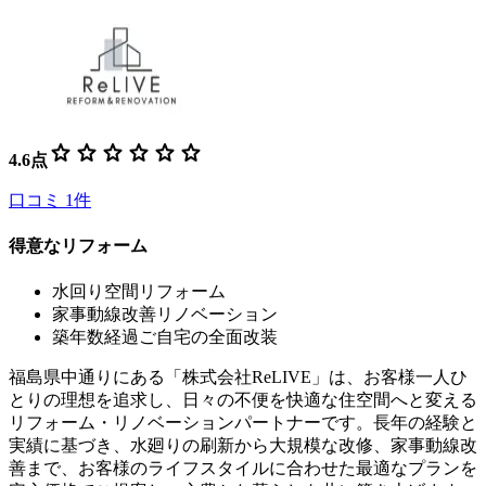
star
star
star
star
star
star
4.6
点
口コミ
1
件
得意なリフォーム
水回り空間リフォーム
家事動線改善リノベーション
築年数経過ご自宅の全面改装
福島県中通りにある「株式会社ReLIVE」は、お客様一人ひ
とりの理想を追求し、日々の不便を快適な住空間へと変える
リフォーム・リノベーションパートナーです。長年の経験と
実績に基づき、水廻りの刷新から大規模な改修、家事動線改
善まで、お客様のライフスタイルに合わせた最適なプランを