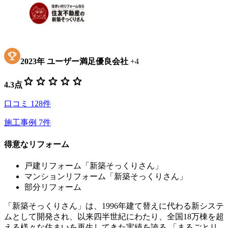
2023
年
ユーザー満足優良会社
+
4
star
star
star
star
star
4.3
点
口コミ
128
件
施工事例
7
件
得意なリフォーム
戸建リフォーム「新築そっくりさん」
マンションリフォーム「新築そっくりさん」
部分リフォーム
「新築そっくりさん」は、1996年建て替えに代わる新システ
ムとして開発され、以来四半世紀にわたり、全国18万棟を超
える様々な住まいを再生してきた実績を誇る 「まるごとリ