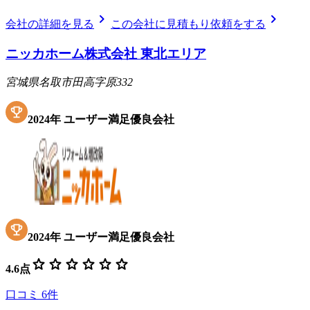
chevron_right
chevron_right
会社の詳細を見る
この会社に見積もり依頼をする
ニッカホーム株式会社 東北エリア
宮城県名取市田高字原332
2024
年
ユーザー満足優良会社
2024
年
ユーザー満足優良会社
star
star
star
star
star
star
4.6
点
口コミ
6
件