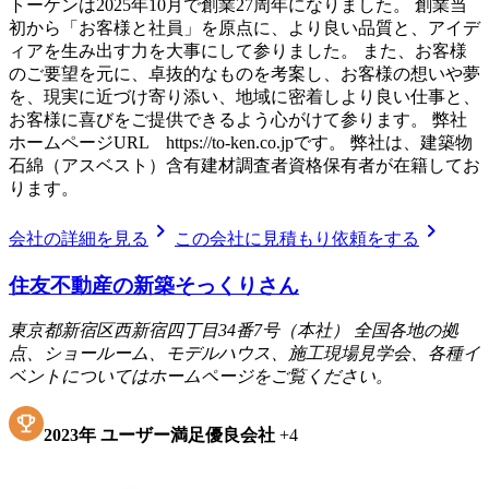
トーケンは2025年10月で創業27周年になりました。 創業当
初から「お客様と社員」を原点に、より良い品質と、アイデ
ィアを生み出す力を大事にして参りました。 また、お客様
のご要望を元に、卓抜的なものを考案し、お客様の想いや夢
を、現実に近づけ寄り添い、地域に密着しより良い仕事と、
お客様に喜びをご提供できるよう心がけて参ります。 弊社
ホームページURL https://to-ken.co.jpです。 弊社は、建築物
石綿（アスベスト）含有建材調査者資格保有者が在籍してお
ります。
chevron_right
chevron_right
会社の詳細を見る
この会社に見積もり依頼をする
住友不動産の新築そっくりさん
東京都新宿区西新宿四丁目34番7号（本社） 全国各地の拠
点、ショールーム、モデルハウス、施工現場見学会、各種イ
ベントについてはホームページをご覧ください。
2023
年
ユーザー満足優良会社
+
4