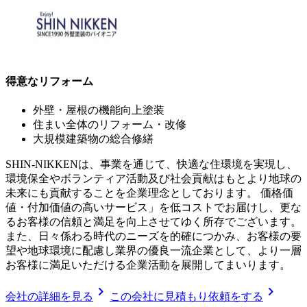
得意なリフォーム
外壁・屋根の機能向上塗装
住まい全体のリフォーム・改修
大規模建築物の総合修繕
SHIN-NIKKENは、事業を通じて、快適な住環境を実現し、
環境保全やボランティア活動及び社会貢献はもとより地球の
未来にも貢献することを企業理念としております。 価格価
値・付加価値の高いサービス」を低コストでお届けし、更な
るお客様の信頼と満足を向上させてゆく所存でございます。
また、日々係わる時代のニーズを的確につかみ、お客様の要
望や地球環境に配慮し業界の優良一流企業として、より一層
お客様に満足いただける企業活動を展開してまいります。
chevron_right
chevron_right
会社の詳細を見る
この会社に見積もり依頼をする