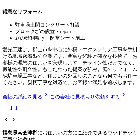
得意なリフォーム
駐車場土間コンクリート打設
ブロック塀の設置・repair
庭の砂利敷き、防草シート施工
愛光工建は、郡山市を中心に外構・エクステリア工事を手掛
ける地域密着型の企業です。豊富な経験と確かな技術で、お
客様の理想の住まいを実現します。デザイン性だけでなく、
機能性や耐久性にもこだわった提案が強み。庭のリフォーム
や駐車場工事など、住まいの外回りのことなら何でもお任せ
ください。親切丁寧な対応で、お客様の満足を追求します。
chevron_right
chevron_right
会社の詳細を見る
この会社に見積もり依頼をする
1
chevron_left
chevron_right
福島県南会津郡
に
お住まいの方にご紹介できる
ウッドデッキ
工事
会社数
8
社