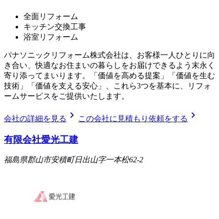
全面リフォーム
キッチン交換工事
浴室リフォーム
パナソニックリフォーム株式会社は、お客様一人ひとりに向
き合い、快適なお住まいの暮らしをお届けできるよう末永く
寄り添ってまいります。「価値を高める提案」「価値を生む
技術」「価値を支える安心」、これら3つを基本に、リフォ
ームサービスをご提供いたします。
chevron_right
chevron_right
会社の詳細を見る
この会社に見積もり依頼をする
有限会社愛光工建
福島県郡山市安積町日出山字一本松62-2