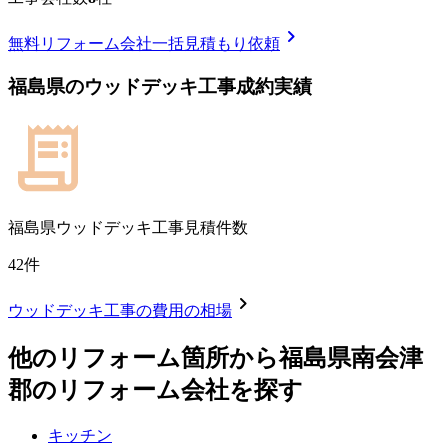
chevron_right
無料
リフォーム会社一括見積もり依頼
福島県
の
ウッドデッキ工事
成約実績
福島県
ウッドデッキ工事見積件数
42
件
chevron_right
ウッドデッキ工事
の費用の相場
他のリフォーム箇所から
福島県南会津
郡
のリフォーム会社を探す
キッチン