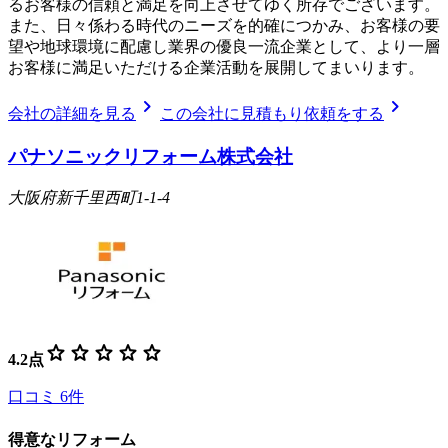
るお客様の信頼と満足を向上させてゆく所存でございます。
また、日々係わる時代のニーズを的確につかみ、お客様の要
望や地球環境に配慮し業界の優良一流企業として、より一層
お客様に満足いただける企業活動を展開してまいります。
chevron_right
chevron_right
会社の詳細を見る
この会社に見積もり依頼をする
パナソニックリフォーム株式会社
大阪府新千里西町1-1-4
star
star
star
star
star
4.2
点
口コミ
6
件
得意なリフォーム