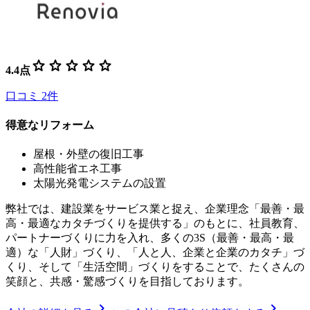
star
star
star
star
star
4.4
点
口コミ
2
件
得意なリフォーム
屋根・外壁の復旧工事
高性能省エネ工事
太陽光発電システムの設置
弊社では、建設業をサービス業と捉え、企業理念「最善・最
高・最適なカタチづくりを提供する」のもとに、社員教育、
パートナーづくりに力を入れ、多くの3S（最善・最高・最
適）な「人財」づくり、「人と人、企業と企業のカタチ」づ
くり、そして「生活空間」づくりをすることで、たくさんの
笑顔と、共感・驚感づくりを目指しております。
chevron_right
chevron_right