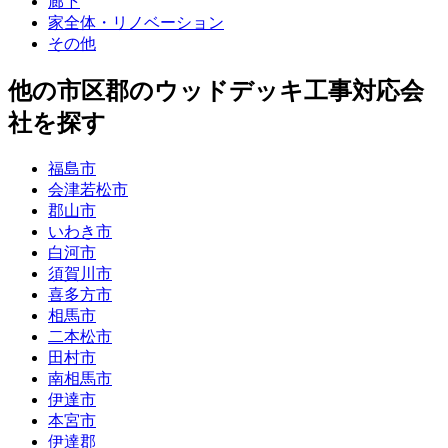
廊下
家全体・リノベーション
その他
他
の市区郡の
ウッドデッキ工事
対応会
社を探す
福島市
会津若松市
郡山市
いわき市
白河市
須賀川市
喜多方市
相馬市
二本松市
田村市
南相馬市
伊達市
本宮市
伊達郡