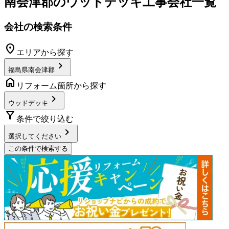
南会津郡
の
ウッドデッキ工事
会社一覧
会社の検索条件
location_on
エリアから探す
chevron_right
福島県南会津郡
home
リフォーム箇所から探す
chevron_right
ウッドデッキ
filter_alt
条件で絞り込む
chevron_right
選択してください
この条件で検索する