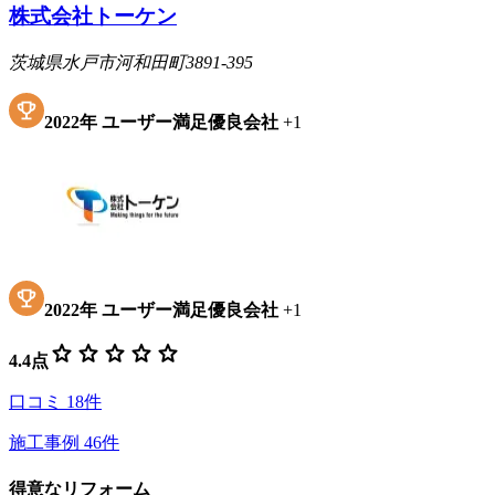
株式会社トーケン
茨城県水戸市河和田町3891-395
2022
年
ユーザー満足優良会社
+
1
2022
年
ユーザー満足優良会社
+
1
star
star
star
star
star
4.4
点
口コミ
18
件
施工事例
46
件
得意なリフォーム