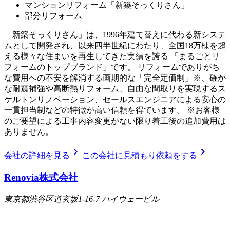
マンションリフォーム「新築そっくりさん」
部分リフォーム
「新築そっくりさん」は、1996年建て替えに代わる新システ
ムとして開発され、以来四半世紀にわたり、全国18万棟を超
える様々な住まいを再生してきた実績を誇る 「まるごとリ
フォームのトップブランド」です。 リフォームでありがち
な費用への不安を解消する画期的な「完全定価制」※、確か
な耐震補強や高断熱リフォーム、自由な間取りを実現するス
ケルトンリノベーション、セールスエンジニアによる安心の
一貫担当制などの特徴が高い信頼を得ています。 ※お客様
のご要望による工事内容変更がない限り着工後の追加費用は
ありません。
chevron_right
chevron_right
会社の詳細を見る
この会社に見積もり依頼をする
Renovia株式会社
東京都渋谷区道玄坂1-16-7 ハイウェービル