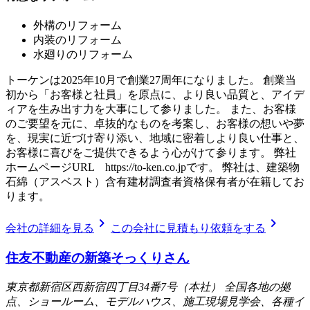
外構のリフォーム
内装のリフォーム
水廻りのリフォーム
トーケンは2025年10月で創業27周年になりました。 創業当
初から「お客様と社員」を原点に、より良い品質と、アイデ
ィアを生み出す力を大事にして参りました。 また、お客様
のご要望を元に、卓抜的なものを考案し、お客様の想いや夢
を、現実に近づけ寄り添い、地域に密着しより良い仕事と、
お客様に喜びをご提供できるよう心がけて参ります。 弊社
ホームページURL https://to-ken.co.jpです。 弊社は、建築物
石綿（アスベスト）含有建材調査者資格保有者が在籍してお
ります。
chevron_right
chevron_right
会社の詳細を見る
この会社に見積もり依頼をする
住友不動産の新築そっくりさん
東京都新宿区西新宿四丁目34番7号（本社） 全国各地の拠
点、ショールーム、モデルハウス、施工現場見学会、各種イ