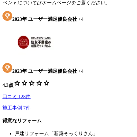
ベントについてはホームページをご覧ください。
2023
年
ユーザー満足優良会社
+
4
2023
年
ユーザー満足優良会社
+
4
star
star
star
star
star
4.3
点
口コミ
128
件
施工事例
7
件
得意なリフォーム
戸建リフォーム「新築そっくりさん」