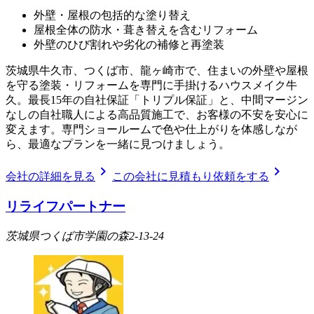
外壁・屋根の包括的な塗り替え
屋根全体の防水・葺き替えを含むリフォーム
外壁のひび割れや劣化の補修と再塗装
茨城県牛久市、つくば市、龍ヶ崎市で、住まいの外壁や屋根
を守る塗装・リフォームを専門に手掛けるハウスメイク牛
久。最長15年の自社保証「トリプル保証」と、中間マージン
なしの自社職人による高品質施工で、お客様の不安を安心に
変えます。専門ショールームで色や仕上がりを体感しなが
ら、最適なプランを一緒に見つけましょう。
chevron_right
chevron_right
会社の詳細を見る
この会社に見積もり依頼をする
リライフパートナー
茨城県つくば市学園の森2-13-24