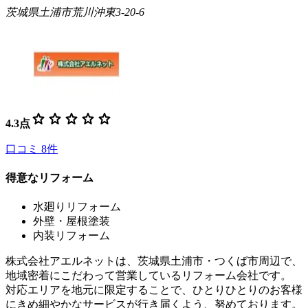
茨城県土浦市荒川沖東3-20-6
star
star
star
star
star
4.3
点
口コミ
8
件
得意なリフォーム
水廻りリフォーム
外壁・屋根塗装
内装リフォーム
株式会社アエルネットは、茨城県土浦市・つくば市周辺で、
地域密着にこだわって営業しているリフォーム会社です。
対応エリアを地元に限定することで、ひとりひとりのお客様
にきめ細やかなサービスが行き届くよう、努めております。