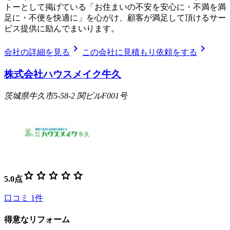
トーとして掲げている「お住まいの不安を安心に・不満を満
足に・不便を快適に」を心がけ、顧客が満足して頂けるサー
ビス提供に励んでまいります。
chevron_right
chevron_right
会社の詳細を見る
この会社に見積もり依頼をする
株式会社ハウスメイク牛久
茨城県牛久市5-58-2 関ビルF001号
star
star
star
star
star
5.0
点
口コミ
1
件
得意なリフォーム