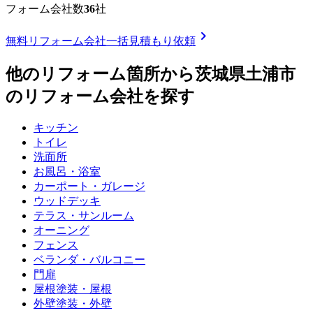
フォーム
会社数
36
社
chevron_right
無料
リフォーム会社一括見積もり依頼
他のリフォーム箇所から
茨城県土浦市
のリフォーム会社を探す
キッチン
トイレ
洗面所
お風呂・浴室
カーポート・ガレージ
ウッドデッキ
テラス・サンルーム
オーニング
フェンス
ベランダ・バルコニー
門扉
屋根塗装・屋根
外壁塗装・外壁