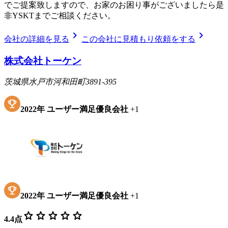
でご提案致しますので、お家のお困り事がございましたら是
非YSKTまでご相談ください。
chevron_right
chevron_right
会社の詳細を見る
この会社に見積もり依頼をする
株式会社トーケン
茨城県水戸市河和田町3891-395
2022
年
ユーザー満足優良会社
+
1
2022
年
ユーザー満足優良会社
+
1
star
star
star
star
star
4.4
点