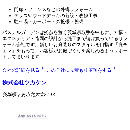
門扉・フェンスなどの外構リフォーム
テラスやウッドデッキの新設・改修工事
駐車場・カーポートの拡張・整備
パステルガーデンは拠点を置く茨城県取手を中心に、外構・
エクステリア・造園の設計から施工まで請け負っているリフ
ォーム会社です。新しいお庭造りのスタイルを目指す「庭チ
ェン」をもって、お客様がお庭づくりを楽しめるようサポー
トしてまいります。
chevron_right
chevron_right
会社の詳細を見る
この会社に見積もり依頼をする
株式会社ツカケン
茨城県下妻市北大宝87-13