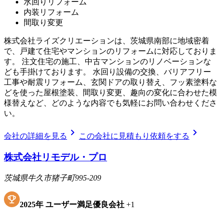
水回りリフォーム
内装リフォーム
間取り変更
株式会社ライズクリエーションは、茨城県南部に地域密着
で、戸建て住宅やマンションのリフォームに対応しておりま
す。 注文住宅の施工、中古マンションのリノベーションな
ども手掛けております。 水回り設備の交換、バリアフリー
工事や耐震リフォーム、玄関ドアの取り替え、フッ素塗料な
どを使った屋根塗装、間取り変更、趣向の変化に合わせた模
様替えなど、どのような内容でも気軽にお問い合わせくださ
い。
chevron_right
chevron_right
会社の詳細を見る
この会社に見積もり依頼をする
株式会社リモデル・プロ
茨城県牛久市猪子町995-209
2025
年
ユーザー満足優良会社
+
1