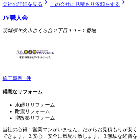
chevron_right
chevron_right
会社の詳細を見る
この会社に見積もり依頼をする
JV職人会
茨城県牛久市さくら台２丁目１１−１番地
施工事例
1
件
得意なリフォーム
水廻りリフォーム
耐震リフォーム
増改築リフォーム
当社の心得 1.営業マンがいません。だからお見積もりが安く
できます。 2.安心・安全に気配り致します。 3.無駄な経費を