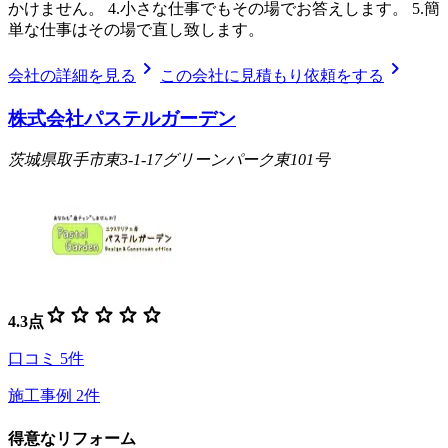
かけません。 4.小さな仕事でもその場でお答えします。 5.簡
単な仕事はその場で直し致します。
chevron_right
chevron_right
会社の詳細を見る
この会社に見積もり依頼をする
株式会社パステルガーデン
茨城県取手市東3-1-17グリーンパーク東101号
star
star
star
star
star
4.3
点
口コミ
5
件
施工事例
2
件
得意なリフォーム