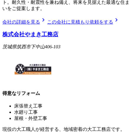
ト。耐久性・耐震性を兼ね備え、将来を見据えた最適な住ま
いをご提案します。
chevron_right
chevron_right
会社の詳細を見る
この会社に見積もり依頼をする
株式会社やまき工務店
茨城県筑西市下中山406-103
得意なリフォーム
床張替え工事
水廻り工事
屋根・外壁工事
現役の大工職人が経営する、地域密着の大工工務店です。