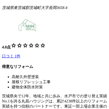
茨城県東茨城郡茨城町大字長岡3658-4
star
star
star
star
star
star
4.8
点
口コミ
1
件
得意なリフォーム
高耐久外壁塗装
屋根リフレッシュ工事
建物全体防水対策
茨城県央で12年、地域と共に歩み、水戸市での塗り替え実績
No.1を誇る丸昌ハウジングは、累計4238件以上のリフォーム
実績を持つ信頼のパートナーです。東証一部上場企業主催の