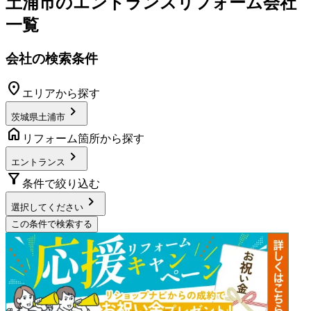
土浦市
の
エントランスリフォーム
会社
一覧
会社の検索条件
location_on
エリアから探す
chevron_right
茨城県土浦市
home
リフォーム箇所から探す
chevron_right
エントランス
filter_alt
条件で絞り込む
chevron_right
選択してください
この条件で検索する