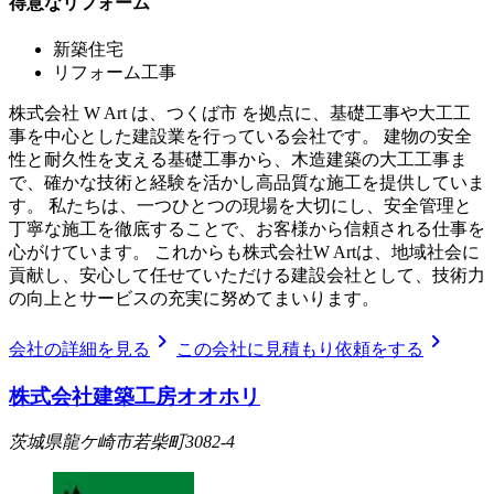
得意なリフォーム
新築住宅
リフォーム工事
株式会社 W Art は、つくば市 を拠点に、基礎工事や大工工
事を中心とした建設業を行っている会社です。 建物の安全
性と耐久性を支える基礎工事から、木造建築の大工工事ま
で、確かな技術と経験を活かし高品質な施工を提供していま
す。 私たちは、一つひとつの現場を大切にし、安全管理と
丁寧な施工を徹底することで、お客様から信頼される仕事を
心がけています。 これからも株式会社W Artは、地域社会に
貢献し、安心して任せていただける建設会社として、技術力
の向上とサービスの充実に努めてまいります。
chevron_right
chevron_right
会社の詳細を見る
この会社に見積もり依頼をする
株式会社建築工房オオホリ
茨城県龍ケ崎市若柴町3082-4