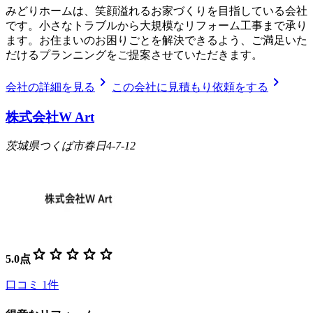
みどりホームは、笑顔溢れるお家づくりを目指している会社
です。小さなトラブルから大規模なリフォーム工事まで承り
ます。お住まいのお困りごとを解決できるよう、ご満足いた
だけるプランニングをご提案させていただきます。
chevron_right
chevron_right
会社の詳細を見る
この会社に見積もり依頼をする
株式会社W Art
茨城県つくば市春日4-7-12
star
star
star
star
star
5.0
点
口コミ
1
件