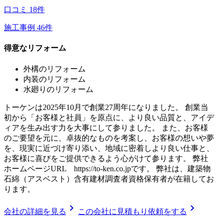
口コミ
18
件
施工事例
46
件
得意なリフォーム
外構のリフォーム
内装のリフォーム
水廻りのリフォーム
トーケンは2025年10月で創業27周年になりました。 創業当
初から「お客様と社員」を原点に、より良い品質と、アイデ
ィアを生み出す力を大事にして参りました。 また、お客様
のご要望を元に、卓抜的なものを考案し、お客様の想いや夢
を、現実に近づけ寄り添い、地域に密着しより良い仕事と、
お客様に喜びをご提供できるよう心がけて参ります。 弊社
ホームページURL https://to-ken.co.jpです。 弊社は、建築物
石綿（アスベスト）含有建材調査者資格保有者が在籍してお
ります。
chevron_right
chevron_right
会社の詳細を見る
この会社に見積もり依頼をする