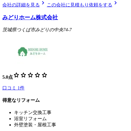
chevron_right
chevron_right
会社の詳細を見る
この会社に見積もり依頼をする
みどりホーム株式会社
茨城県つくば市みどりの中央74-7
star
star
star
star
star
5.0
点
口コミ
1
件
得意なリフォーム
キッチン交換工事
浴室リフォーム
外壁塗装・屋根工事