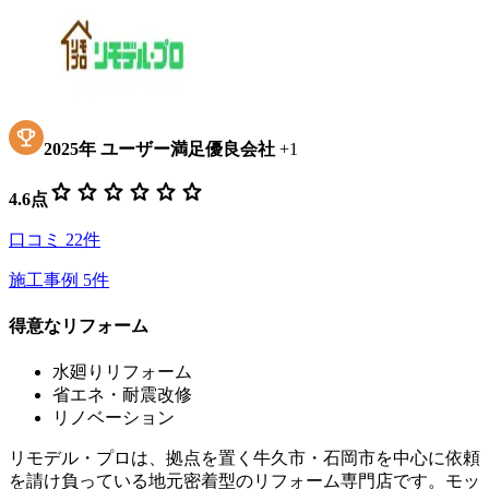
2025
年
ユーザー満足優良会社
+
1
star
star
star
star
star
star
4.6
点
口コミ
22
件
施工事例
5
件
得意なリフォーム
水廻りリフォーム
省エネ・耐震改修
リノベーション
リモデル・プロは、拠点を置く牛久市・石岡市を中心に依頼
を請け負っている地元密着型のリフォーム専門店です。モッ