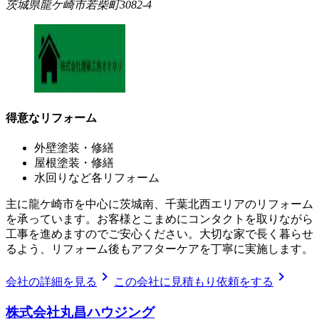
茨城県龍ケ崎市若柴町3082-4
得意なリフォーム
外壁塗装・修繕
屋根塗装・修繕
水回りなど各リフォーム
主に龍ケ崎市を中心に茨城南、千葉北西エリアのリフォーム
を承っています。お客様とこまめにコンタクトを取りながら
工事を進めますのでご安心ください。大切な家で長く暮らせ
るよう、リフォーム後もアフターケアを丁寧に実施します。
chevron_right
chevron_right
会社の詳細を見る
この会社に見積もり依頼をする
株式会社丸昌ハウジング