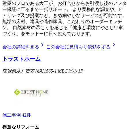
建築のプロである大工が、お打合せからお引渡し後のアフタ
ー保証に至るまで一括サポート。 より実務的な調査や、ヒ
アリング及び提案など、きめ細やかなサービスが可能です。
無垢の床材、建具や造作家具、こだわりのオーダーキッチ
ン。 自然素材の温もりを感じる「健康と環境にやさしい家
づくり」をモットーに日々励んでおります。
chevron_right
chevron_right
会社の詳細を見る
この会社に見積もり依頼をする
トラストホーム
茨城県水戸市笠原町1565-1 MBCビル 1F
施工事例
42
件
得意なリフォーム