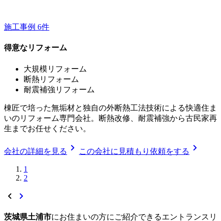
施工事例
6
件
得意なリフォーム
大規模リフォーム
断熱リフォーム
耐震補強リフォーム
棟匠で培った無垢材と独自の外断熱工法技術による快適住ま
いのリフォーム専門会社。断熱改修、耐震補強から古民家再
生までお任せください。
chevron_right
chevron_right
会社の詳細を見る
この会社に見積もり依頼をする
1
2
chevron_left
chevron_right
茨城県土浦市
に
お住まいの方にご紹介できる
エントランスリ