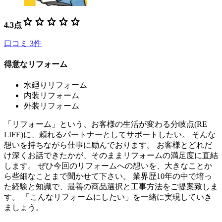
star
star
star
star
star
4.3
点
口コミ
3
件
得意なリフォーム
水廻りリフォーム
内装リフォーム
外装リフォーム
「リフォーム」という、お客様の生活が変わる分岐点(RE
LIFE)に、頼れるパートナーとしてサポートしたい。 そんな
想いを持ちながら仕事に励んでおります。 お客様とどれだ
け深くお話できたかが、そのままリフォームの満足度に直結
します。 ぜひ今回のリフォームへの想いを、大きなことか
ら些細なことまで聞かせて下さい。 業界歴10年の中で培っ
た経験と知識で、最善の商品選択と工事方法をご提案致しま
す。 「こんなリフォームにしたい」を一緒に実現していき
ましょう。