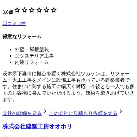
star
star
star
star
star
star
3.6
点
口コミ
2
件
得意なリフォーム
外壁・屋根塗装
エクステリア工事
内装リフォーム
茨木県下妻市に拠点を置く株式会社ツカケンは、リフォー
ム・大工工事をメインに設備工事も承っている建築業者で
す。住まいに関する施工に幅広く対応、今後とも一人でも多
くのお客様に喜んでいただけるよう、技術を磨きあげていき
ます。
chevron_right
chevron_right
会社の詳細を見る
この会社に見積もり依頼をする
株式会社建築工房オオホリ