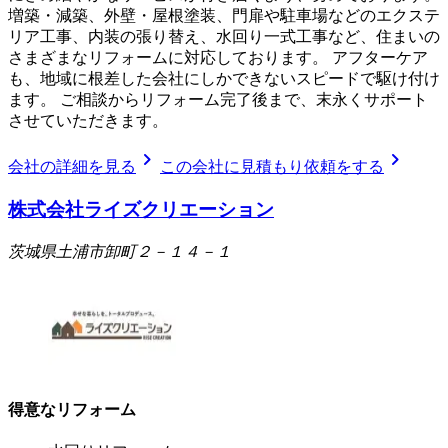
増築・減築、外壁・屋根塗装、門扉や駐車場などのエクステ
リア工事、内装の張り替え、水回り一式工事など、住まいの
さまざまなリフォームに対応しております。 アフターケア
も、地域に根差した会社にしかできないスピードで駆け付け
ます。 ご相談からリフォーム完了後まで、末永くサポート
させていただきます。
chevron_right
chevron_right
会社の詳細を見る
この会社に見積もり依頼をする
株式会社ライズクリエーション
茨城県土浦市卸町２－１４－１
得意なリフォーム