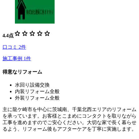
star
star
star
star
star
4.4
点
口コミ
2
件
施工事例
1
件
得意なリフォーム
水回り設備交換
内装リフォーム全般
外装リフォーム全般
主に龍ケ崎市を中心に茨城南、千葉北西エリアのリフォーム
を承っています。お客様とこまめにコンタクトを取りながら
工事を進めますのでご安心ください。大切な家で長く暮らせ
るよう、リフォーム後もアフターケアを丁寧に実施します。