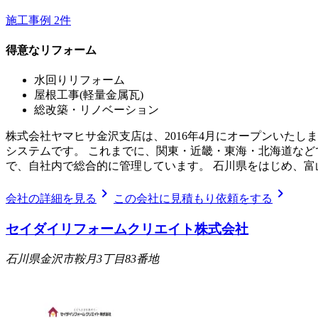
施工事例
2
件
得意なリフォーム
水回りリフォーム
屋根工事(軽量金属瓦)
総改築・リノベーション
株式会社ヤマヒサ金沢支店は、2016年4月にオープンいた
システムです。 これまでに、関東・近畿・東海・北海道な
で、自社内で総合的に管理しています。 石川県をはじめ、富
chevron_right
chevron_right
会社の詳細を見る
この会社に見積もり依頼をする
セイダイリフォームクリエイト株式会社
石川県金沢市鞍月3丁目83番地