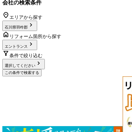
会社の検索条件
location_on
エリアから探す
chevron_right
石川県羽咋郡
home
リフォーム箇所から探す
chevron_right
エントランス
filter_alt
条件で絞り込む
chevron_right
選択してください
この条件で検索する