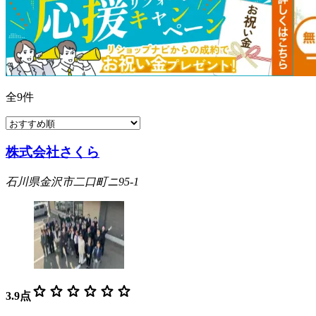
全
9
件
株式会社さくら
石川県金沢市二口町ニ95-1
star
star
star
star
star
star
3.9
点