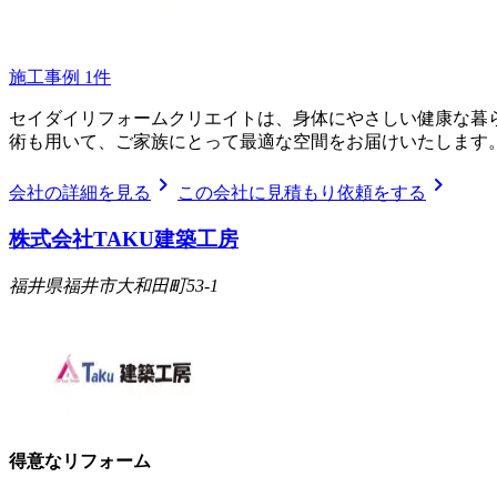
施工事例
1
件
セイダイリフォームクリエイトは、身体にやさしい健康な暮
術も用いて、ご家族にとって最適な空間をお届けいたします
chevron_right
chevron_right
会社の詳細を見る
この会社に見積もり依頼をする
株式会社TAKU建築工房
福井県福井市大和田町53-1
得意なリフォーム