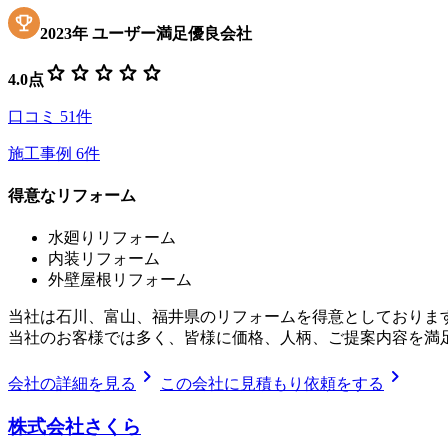
2023
年
ユーザー満足優良会社
star
star
star
star
star
4.0
点
口コミ
51
件
施工事例
6
件
得意なリフォーム
水廻りリフォーム
内装リフォーム
外壁屋根リフォーム
当社は石川、富山、福井県のリフォームを得意としておりま
当社のお客様では多く、皆様に価格、人柄、ご提案内容を満
chevron_right
chevron_right
会社の詳細を見る
この会社に見積もり依頼をする
株式会社さくら