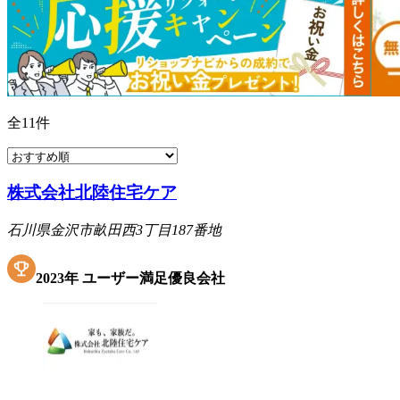
全
11
件
株式会社北陸住宅ケア
石川県金沢市畝田西3丁目187番地
2023
年
ユーザー満足優良会社