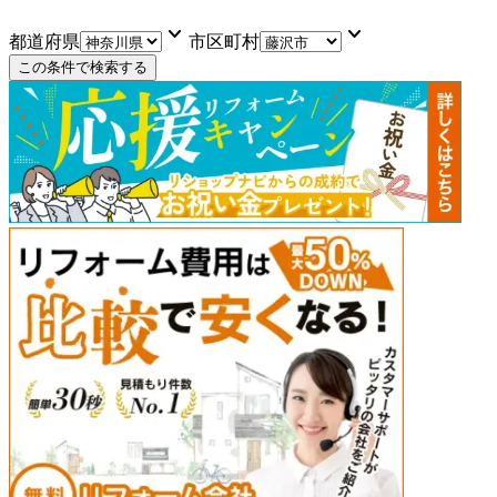
keyboard_arrow_down
keyboard_arrow_down
都道府県
市区町村
この条件で検索する