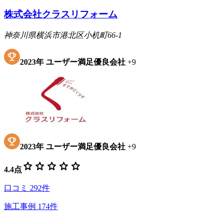
株式会社クラスリフォーム
神奈川県横浜市港北区小机町66-1
2023
年
ユーザー満足優良会社
+
9
2023
年
ユーザー満足優良会社
+
9
star
star
star
star
star
4.4
点
口コミ
292
件
施工事例
174
件