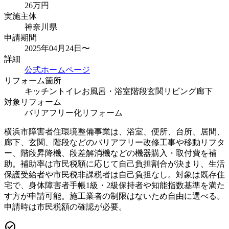
26
万円
実施主体
神奈川県
申請期間
2025年04月24日〜
詳細
公式ホームページ
リフォーム箇所
キッチン
トイレ
お風呂・浴室
階段
玄関
リビング
廊下
対象リフォーム
バリアフリー化リフォーム
横浜市障害者住環境整備事業は、浴室、便所、台所、居間、
廊下、玄関、階段などのバリアフリー改修工事や移動リフタ
ー、階段昇降機、段差解消機などの機器購入・取付費を補
助。補助率は市民税額に応じて自己負担割合が決まり、生活
保護受給者や市民税非課税者は自己負担なし。対象は既存住
宅で、身体障害者手帳1級・2級保持者や知能指数基準を満た
す方が申請可能。施工業者の制限はないため自由に選べる。
申請時は市民税額の確認が必要。
check_circle