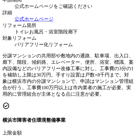
公式ホームページをご確認ください
詳細
公式ホームページ
リフォーム箇所
トイレ
お風呂・浴室
階段
廊下
対象リフォーム
バリアフリー化リフォーム
分譲マンションの共用部や敷地内の通路、駐車場、出入口、
廊下、階段、傾斜路、エレベーター、便所、浴室、標識、案
内設備などのバリアフリー改修工事に対し、工事費の3分の1
を補助し上限は30万円。手すり設置は戸数×8千円まで。対
象は横浜市内の分譲マンションで、申請はマンション管理組
合が行う。工事費100万円以上は市内業者の施工が必要。実
用的に管理組合が主体となる点に注意が必要。
check_circle
横浜市障害者住環境整備事業
上限金額