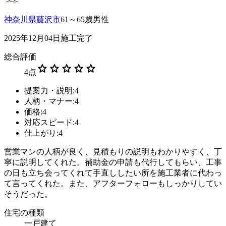
神奈川県藤沢市
61～65歳男性
2025年12月04日施工完了
総合評価
star
star
star
star
star
4
点
提案力・説明:4
人柄・マナー:4
価格:4
対応スピード:4
仕上がり:4
営業マンの人柄が良く、見積もりの説明もわかりやすく、丁
寧に説明してくれた。補助金の申請も代行してもらい、工事
の日も立ち会ってくれて手直ししたい所を施工業者に代わっ
て言ってくれた。また、アフターフォローもしっかりしてい
そうだった。
住宅の種類
一戸建て