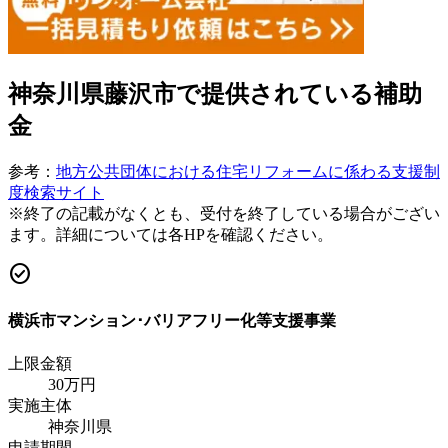
神奈川県藤沢市
で提供されている補助
金
参考：
地方公共団体における住宅リフォームに係わる支援制
度検索サイト
※終了の記載がなくとも、受付を終了している場合がござい
ます。詳細については各HPを確認ください。
check_circle
横浜市マンション･バリアフリー化等支援事業
上限金額
30
万円
実施主体
神奈川県
申請期間