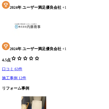
2024
年
ユーザー満足優良会社
+
1
2024
年
ユーザー満足優良会社
+
1
star
star
star
star
star
4.5
点
口コミ
63
件
施工事例
12
件
リフォーム事例