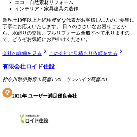
エコ・自然素材リフォーム
インテリア・家具建具の造作
業界歴18年以上と経験豊富な代表がお客様1人1人のご要望に
丁寧にお応えいたします。 日々のささいなお困りごとか
ら、水廻りの交換、フルリフォーム全般すべて承りますの
で、どうぞお気軽にお声掛けください。
chevron_right
chevron_right
会社の詳細を見る
この会社に見積もり依頼をする
有限会社ロイド住設
神奈川県伊勢原市高森1180 サンハイツ高森201
2021
年
ユーザー満足優良会社