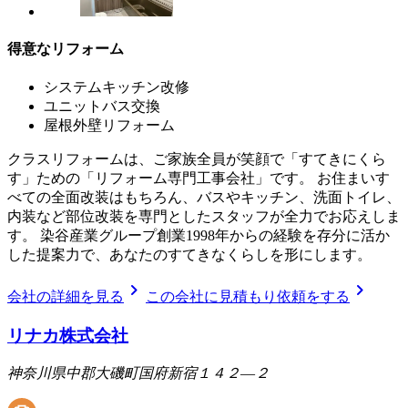
得意なリフォーム
システムキッチン改修
ユニットバス交換
屋根外壁リフォーム
クラスリフォームは、ご家族全員が笑顔で「すてきにくら
す」ための「リフォーム専門工事会社」です。 お住まいす
べての全面改装はもちろん、バスやキッチン、洗面トイレ、
内装など部位改装を専門としたスタッフが全力でお応えしま
す。 染谷産業グループ創業1998年からの経験を存分に活か
した提案力で、あなたのすてきなくらしを形にします。
chevron_right
chevron_right
会社の詳細を見る
この会社に見積もり依頼をする
リナカ株式会社
神奈川県中郡大磯町国府新宿１４２―２