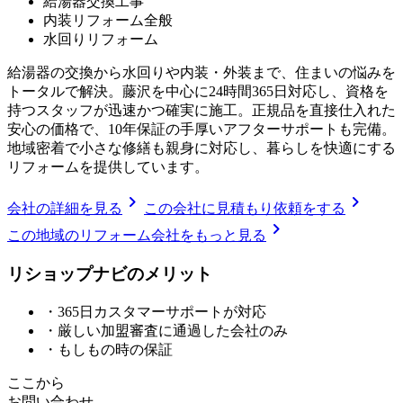
給湯器交換工事
内装リフォーム全般
水回りリフォーム
給湯器の交換から水回りや内装・外装まで、住まいの悩みを
トータルで解決。藤沢を中心に24時間365日対応し、資格を
持つスタッフが迅速かつ確実に施工。正規品を直接仕入れた
安心の価格で、10年保証の手厚いアフターサポートも完備。
地域密着で小さな修繕も親身に対応し、暮らしを快適にする
リフォームを提供しています。
chevron_right
chevron_right
会社の詳細を見る
この会社に見積もり依頼をする
chevron_right
この地域のリフォーム会社をもっと見る
リショップナビの
メ
リ
ッ
ト
・365日カスタマーサポートが対応
・厳しい加盟審査に通過した会社のみ
・もしもの時の保証
ここから
お問い合わせ