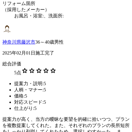
リフォーム箇所
（採用したメーカー）
お風呂・浴室:、洗面所:
神奈川県藤沢市
36～40歳男性
2025年02月01日施工完了
総合評価
star
star
star
star
star
5
点
提案力・説明:5
人柄・マナー:5
価格:5
対応スピード:5
仕上がり:5
提案力が高く、当方の曖昧な要望を的確に拾いつつ、プラン
を複数提案してくれた。また、それぞれのプランの長所短所
をしっかり列挙してくれたため、選択しやすかった。 ま