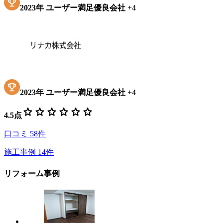
2023
年
ユーザー満足優良会社
+
4
2023
年
ユーザー満足優良会社
+
4
star
star
star
star
star
star
4.5
点
口コミ
58
件
施工事例
14
件
リフォーム事例