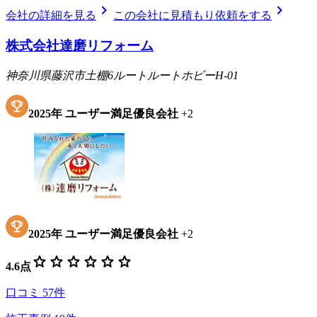
chevron_right
chevron_right
会社の詳細を見る
この会社に見積もり依頼をする
株式会社達磨リフォーム
神奈川県藤沢市土棚6ルートルートホビーH-01
2025
年
ユーザー満足優良会社
+
2
2025
年
ユーザー満足優良会社
+
2
star
star
star
star
star
star
4.6
点
口コミ
57
件