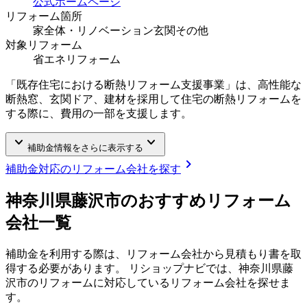
公式ホームページ
リフォーム箇所
家全体・リノベーション
玄関
その他
対象リフォーム
省エネリフォーム
「既存住宅における断熱リフォーム支援事業」は、高性能な
断熱窓、玄関ドア、建材を採用して住宅の断熱リフォームを
する際に、費用の一部を支援します。
keyboard_arrow_down
keyboard_arrow_down
補助金情報をさらに表示する
chevron_right
補助金対応のリフォーム会社を探す
神奈川県藤沢市
のおすすめリフォーム
会社一覧
補助金を利用する際は、リフォーム会社から見積もり書を取
得する必要があります。 リショップナビでは、
神奈川県藤
沢市
のリフォームに対応しているリフォーム会社を探せま
す。