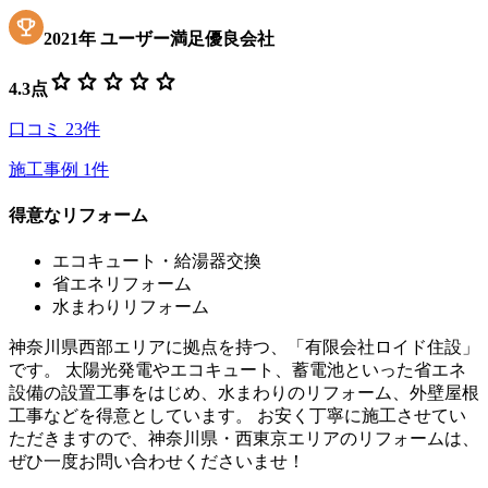
2021
年
ユーザー満足優良会社
star
star
star
star
star
4.3
点
口コミ
23
件
施工事例
1
件
得意なリフォーム
エコキュート・給湯器交換
省エネリフォーム
水まわりリフォーム
神奈川県西部エリアに拠点を持つ、「有限会社ロイド住設」
です。 太陽光発電やエコキュート、蓄電池といった省エネ
設備の設置工事をはじめ、水まわりのリフォーム、外壁屋根
工事などを得意としています。 お安く丁寧に施工させてい
ただきますので、神奈川県・西東京エリアのリフォームは、
ぜひ一度お問い合わせくださいませ！