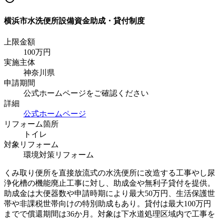
横浜市水洗便所設備資金助成・貸付制度
上限金額
100
万円
実施主体
神奈川県
申請期間
公式ホームページをご確認ください
詳細
公式ホームページ
リフォーム箇所
トイレ
対象リフォーム
環境対策リフォーム
くみ取り便所を直接放流式の水洗便所に改造する工事やし尿
浄化槽の機能廃止工事に対し、助成金や無利子貸付を提供。
助成金は大便器数や申請時期により最大50万円、生活保護世
帯や非課税世帯向けの特別助成もあり。貸付は最大100万円
までで償還期間は36か月。対象は下水道処理区域内で工事を