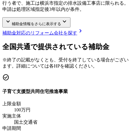
行う者で、施工は横浜市指定の排水設備工事店に限られる。
申請は処理区域指定後3年以内が条件。
keyboard_arrow_down
keyboard_arrow_down
補助金情報をさらに表示する
chevron_right
補助金対応のリフォーム会社を探す
全国共通で提供されている補助金
※終了の記載がなくとも、受付を終了している場合がござい
ます。詳細については各HPを確認ください。
check_circle
子育て支援型共同住宅推進事業
上限金額
100
万円
実施主体
国土交通省
申請期間