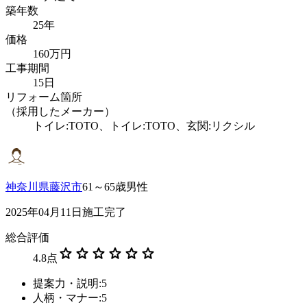
築年数
25年
価格
160万円
工事期間
15日
リフォーム箇所
（採用したメーカー）
トイレ:TOTO、トイレ:TOTO、玄関:リクシル
神奈川県藤沢市
61～65歳男性
2025年04月11日施工完了
総合評価
star
star
star
star
star
star
4.8
点
提案力・説明:5
人柄・マナー:5