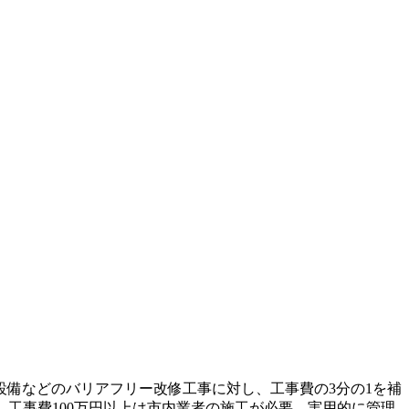
備などのバリアフリー改修工事に対し、工事費の3分の1を補
。工事費100万円以上は市内業者の施工が必要。実用的に管理