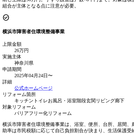
組合が主体となる点に注意が必要。
check_circle
横浜市障害者住環境整備事業
上限金額
26
万円
実施主体
神奈川県
申請期間
2025年04月24日〜
詳細
公式ホームページ
リフォーム箇所
キッチン
トイレ
お風呂・浴室
階段
玄関
リビング
廊下
対象リフォーム
バリアフリー化リフォーム
横浜市障害者住環境整備事業は、浴室、便所、台所、居間、
助率は市民税額に応じて自己負担割合が決まり、生活保護受