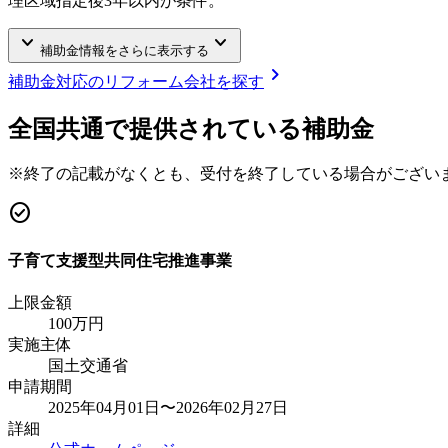
理区域指定後3年以内が条件。
keyboard_arrow_down
keyboard_arrow_down
補助金情報をさらに表示する
chevron_right
補助金対応のリフォーム会社を探す
全国共通で提供されている補助金
※終了の記載がなくとも、受付を終了している場合がござい
check_circle
子育て支援型共同住宅推進事業
上限金額
100
万円
実施主体
国土交通省
申請期間
2025年04月01日〜2026年02月27日
詳細