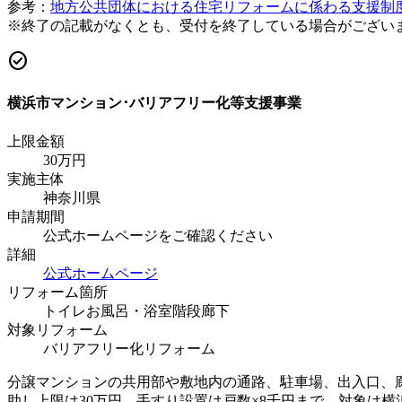
参考：
地方公共団体における住宅リフォームに係わる支援制
※終了の記載がなくとも、受付を終了している場合がござい
check_circle
横浜市マンション･バリアフリー化等支援事業
上限金額
30
万円
実施主体
神奈川県
申請期間
公式ホームページをご確認ください
詳細
公式ホームページ
リフォーム箇所
トイレ
お風呂・浴室
階段
廊下
対象リフォーム
バリアフリー化リフォーム
分譲マンションの共用部や敷地内の通路、駐車場、出入口、
助し上限は30万円。手すり設置は戸数×8千円まで。対象は