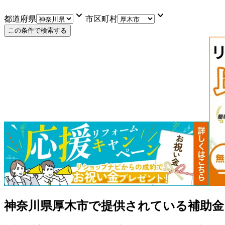
keyboard_arrow_down
keyboard_arrow_down
都道府県
市区町村
この条件で検索する
神奈川県厚木市
で提供されている補助金