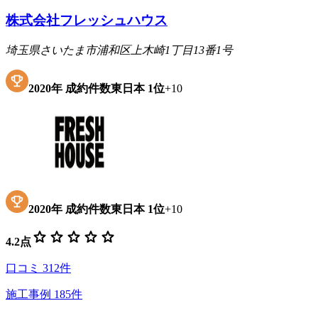
株式会社フレッシュハウス
埼玉県さいたま市浦和区上木崎1丁目13番1号
2020
年
成約件数東日本
1位
+
10
2020
年
成約件数東日本
1位
+
10
star
star
star
star
star
4.2
点
口コミ
312
件
施工事例
185
件