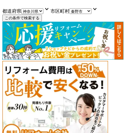
keyboard_arrow_down
keyboard_arrow_down
都道府県
市区町村
この条件で検索する