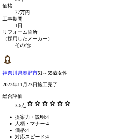
価格
77万円
工事期間
1日
リフォーム箇所
（採用したメーカー）
その他:
神奈川県秦野市
51～55歳女性
2022年11月23日施工完了
総合評価
star
star
star
star
star
star
3.6
点
提案力・説明:4
人柄・マナー:4
価格:4
対応スピード:4