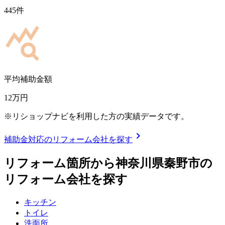
445
件
平均補助金額
12
万円
※リショップナビを利用した方の実績データです。
chevron_right
補助金対応のリフォーム会社を探す
リフォーム箇所から
神奈川県秦野市
の
リフォーム会社を探す
キッチン
トイレ
洗面所