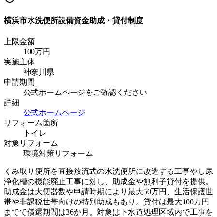
横浜市水洗便所設備資金助成・貸付制度
上限金額
100
万円
実施主体
神奈川県
申請期間
公式ホームページをご確認ください
詳細
公式ホームページ
リフォーム箇所
トイレ
対象リフォーム
環境対策リフォーム
くみ取り便所を直接放流式の水洗便所に改造する工事やし尿
浄化槽の機能廃止工事に対し、助成金や無利子貸付を提供。
助成金は大便器数や申請時期により最大50万円、生活保護世
帯や非課税世帯向けの特別助成もあり。貸付は最大100万円
までで償還期間は36か月。対象は下水道処理区域内で工事を