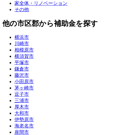
家全体・リノベーション
その他
他の市区郡から補助金を探す
横浜市
川崎市
相模原市
横須賀市
平塚市
鎌倉市
藤沢市
小田原市
茅ヶ崎市
逗子市
三浦市
厚木市
大和市
伊勢原市
海老名市
座間市