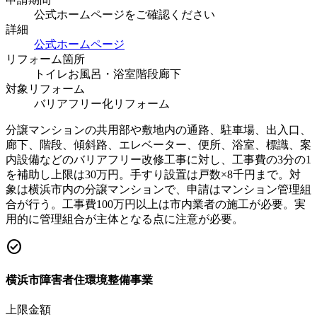
公式ホームページをご確認ください
詳細
公式ホームページ
リフォーム箇所
トイレ
お風呂・浴室
階段
廊下
対象リフォーム
バリアフリー化リフォーム
分譲マンションの共用部や敷地内の通路、駐車場、出入口、
廊下、階段、傾斜路、エレベーター、便所、浴室、標識、案
内設備などのバリアフリー改修工事に対し、工事費の3分の1
を補助し上限は30万円。手すり設置は戸数×8千円まで。対
象は横浜市内の分譲マンションで、申請はマンション管理組
合が行う。工事費100万円以上は市内業者の施工が必要。実
用的に管理組合が主体となる点に注意が必要。
check_circle
横浜市障害者住環境整備事業
上限金額