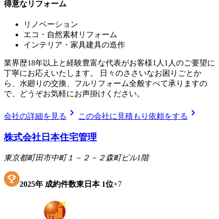
得意なリフォーム
リノベーション
エコ・自然素材リフォーム
インテリア・家具建具の造作
業界歴18年以上と経験豊富な代表がお客様1人1人のご要望に
丁寧にお応えいたします。 日々のささいなお困りごとか
ら、水廻りの交換、フルリフォーム全般すべて承りますの
で、どうぞお気軽にお声掛けください。
chevron_right
chevron_right
会社の詳細を見る
この会社に見積もり依頼をする
株式会社日本住宅管理
東京都町田市中町１－２－２森町ビル1階
2025
年
成約件数東日本
1位
+
7