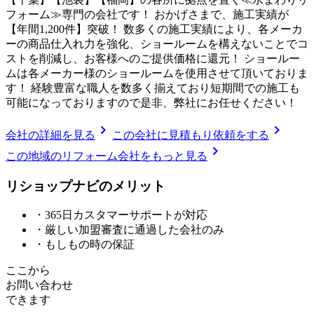
フォーム≫専門の会社です！ おかげさまで、施工実績が
【年間1,200件】突破！ 数多くの施工実績により、各メーカ
ーの商品仕入れ力を強化、ショールームを構えないことでコ
ストを削減し、お客様へのご提供価格に還元！ ショールー
ムは各メーカー様のショールームを使用させて頂いておりま
す！ 経験豊富な職人を数多く揃えており短期間での施工も
可能になっておりますので是非、弊社にお任せください！
chevron_right
chevron_right
会社の詳細を見る
この会社に見積もり依頼をする
chevron_right
この地域のリフォーム会社をもっと見る
リショップナビの
メ
リ
ッ
ト
・365日カスタマーサポートが対応
・厳しい加盟審査に通過した会社のみ
・もしもの時の保証
ここから
お問い合わせ
できます