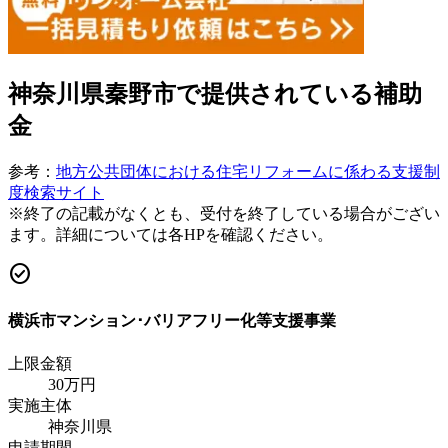
神奈川県秦野市
で提供されている補助
金
参考：
地方公共団体における住宅リフォームに係わる支援制
度検索サイト
※終了の記載がなくとも、受付を終了している場合がござい
ます。詳細については各HPを確認ください。
check_circle
横浜市マンション･バリアフリー化等支援事業
上限金額
30
万円
実施主体
神奈川県
申請期間