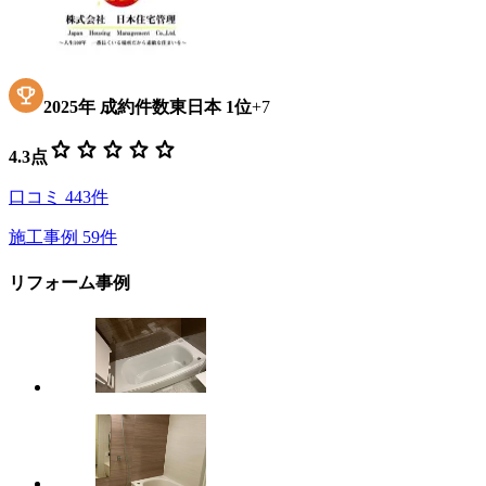
2025
年
成約件数東日本
1位
+
7
star
star
star
star
star
4.3
点
口コミ
443
件
施工事例
59
件
リフォーム事例