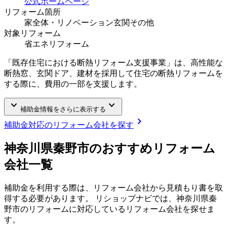
公式ホームページ
リフォーム箇所
家全体・リノベーション
玄関
その他
対象リフォーム
省エネリフォーム
「既存住宅における断熱リフォーム支援事業」は、高性能な
断熱窓、玄関ドア、建材を採用して住宅の断熱リフォームを
する際に、費用の一部を支援します。
keyboard_arrow_down
keyboard_arrow_down
補助金情報をさらに表示する
chevron_right
補助金対応のリフォーム会社を探す
神奈川県秦野市
のおすすめリフォーム
会社一覧
補助金を利用する際は、リフォーム会社から見積もり書を取
得する必要があります。 リショップナビでは、
神奈川県秦
野市
のリフォームに対応しているリフォーム会社を探せま
す。