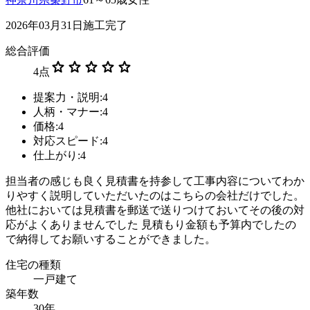
2026年03月31日施工完了
総合評価
star
star
star
star
star
4
点
提案力・説明:4
人柄・マナー:4
価格:4
対応スピード:4
仕上がり:4
担当者の感じも良く見積書を持参して工事内容についてわか
りやすく説明していただいたのはこちらの会社だけでした。
他社においては見積書を郵送で送りつけておいてその後の対
応がよくありませんでした 見積もり金額も予算内でしたの
で納得してお願いすることができました。
住宅の種類
一戸建て
築年数
30年