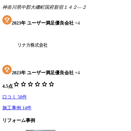
神奈川県中郡大磯町国府新宿１４２―２
2023
年
ユーザー満足優良会社
+
4
2023
年
ユーザー満足優良会社
+
4
star
star
star
star
star
star
4.5
点
口コミ
58
件
施工事例
14
件
リフォーム事例