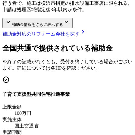
行う者で、施工は横浜市指定の排水設備工事店に限られる。
申請は処理区域指定後3年以内が条件。
keyboard_arrow_down
keyboard_arrow_down
補助金情報をさらに表示する
chevron_right
補助金対応のリフォーム会社を探す
全国共通で提供されている補助金
※終了の記載がなくとも、受付を終了している場合がござい
ます。詳細については各HPを確認ください。
check_circle
子育て支援型共同住宅推進事業
上限金額
100
万円
実施主体
国土交通省
申請期間