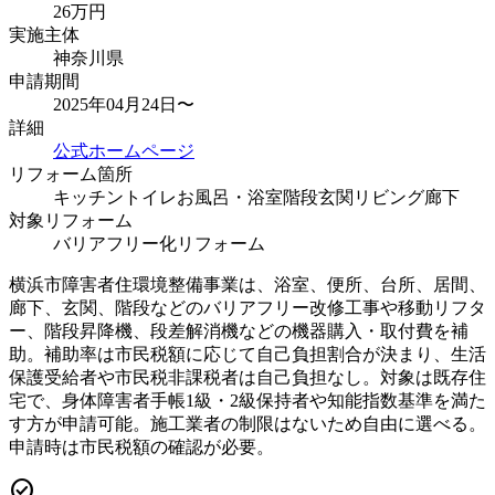
26
万円
実施主体
神奈川県
申請期間
2025年04月24日〜
詳細
公式ホームページ
リフォーム箇所
キッチン
トイレ
お風呂・浴室
階段
玄関
リビング
廊下
対象リフォーム
バリアフリー化リフォーム
横浜市障害者住環境整備事業は、浴室、便所、台所、居間、
廊下、玄関、階段などのバリアフリー改修工事や移動リフタ
ー、階段昇降機、段差解消機などの機器購入・取付費を補
助。補助率は市民税額に応じて自己負担割合が決まり、生活
保護受給者や市民税非課税者は自己負担なし。対象は既存住
宅で、身体障害者手帳1級・2級保持者や知能指数基準を満た
す方が申請可能。施工業者の制限はないため自由に選べる。
申請時は市民税額の確認が必要。
check_circle