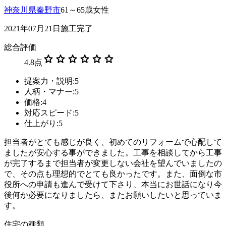
神奈川県秦野市
61～65歳女性
2021年07月21日施工完了
総合評価
star
star
star
star
star
star
4.8
点
提案力・説明:5
人柄・マナー:5
価格:4
対応スピード:5
仕上がり:5
担当者がとても感じが良く、初めてのリフォームで心配して
ましたが安心する事ができました。工事を相談してから工事
が完了するまで担当者が変更しない会社を望んでいましたの
で、その点も理想的でとても良かったです。また、面倒な市
役所への申請も進んで受けて下さり、本当にお世話になり今
後何か必要になりましたら、またお願いしたいと思っていま
す。
住宅の種類