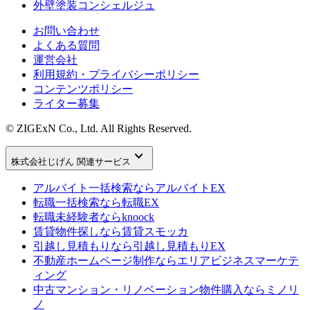
外壁塗装コンシェルジュ
お問い合わせ
よくある質問
運営会社
利用規約・プライバシーポリシー
コンテンツポリシー
ライター募集
© ZIGExN Co., Ltd. All Rights Reserved.
keyboard_arrow_down
株式会社じげん 関連サービス
アルバイト一括検索なら
アルバイトEX
転職一括検索なら
転職EX
転職未経験者なら
knoock
賃貸物件探しなら
賃貸スモッカ
引越し見積もりなら
引越し見積もりEX
不動産ホームページ制作なら
エリアビジネスマーケテ
ィング
中古マンション・リノベーション物件購入なら
ミノリ
ノ