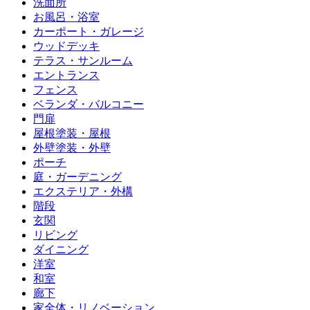
洗面所
お風呂・浴室
カーポート・ガレージ
ウッドデッキ
テラス・サンルーム
エントランス
フェンス
ベランダ・バルコニー
門扉
屋根塗装・屋根
外壁塗装・外壁
ポーチ
庭・ガーデニング
エクステリア・外構
階段
玄関
リビング
ダイニング
洋室
和室
廊下
家全体・リノベーション