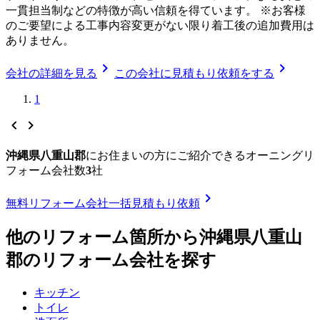
一貫担当制などの特徴が高い信頼を得ています。 ※お客様
のご要望による工事内容変更がない限り着工後の追加費用は
ありません。
chevron_right
chevron_right
会社の詳細を見る
この会社に見積もり依頼をする
1
chevron_left
chevron_right
沖縄県八重山郡
に
お住まいの方にご紹介できる
オーニングリ
フォーム
会社数
3
社
chevron_right
無料
リフォーム会社一括見積もり依頼
他のリフォーム箇所から
沖縄県八重山
郡
のリフォーム会社を探す
キッチン
トイレ