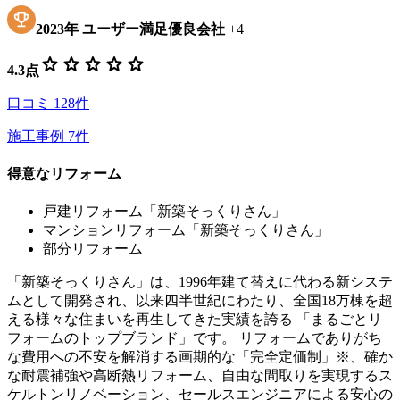
2023
年
ユーザー満足優良会社
+
4
star
star
star
star
star
4.3
点
口コミ
128
件
施工事例
7
件
得意なリフォーム
戸建リフォーム「新築そっくりさん」
マンションリフォーム「新築そっくりさん」
部分リフォーム
「新築そっくりさん」は、1996年建て替えに代わる新システ
ムとして開発され、以来四半世紀にわたり、全国18万棟を超
える様々な住まいを再生してきた実績を誇る 「まるごとリ
フォームのトップブランド」です。 リフォームでありがち
な費用への不安を解消する画期的な「完全定価制」※、確か
な耐震補強や高断熱リフォーム、自由な間取りを実現するス
ケルトンリノベーション、セールスエンジニアによる安心の