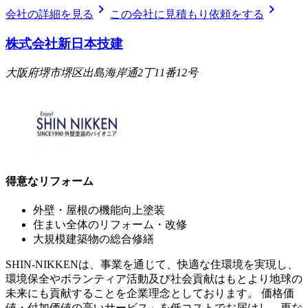
chevron_right
chevron_right
会社の詳細を見る
この会社に見積もり依頼をする
株式会社新日本技建
大阪府堺市堺区出島海岸通2丁11番12号
得意なリフォーム
外壁・屋根の機能向上塗装
住まい全体のリフォーム・改修
大規模建築物の総合修繕
SHIN-NIKKENは、事業を通じて、快適な住環境を実現し、
環境保全やボランティア活動及び社会貢献はもとより地球の
未来にも貢献することを企業理念としております。 価格価
値・付加価値の高いサービス」を低コストでお届けし、更な