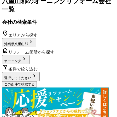
八重山郡
の
オーニングリフォーム
会社
一覧
会社の検索条件
location_on
エリアから探す
chevron_right
沖縄県八重山郡
home
リフォーム箇所から探す
chevron_right
オーニング
filter_alt
条件で絞り込む
chevron_right
選択してください
この条件で検索する