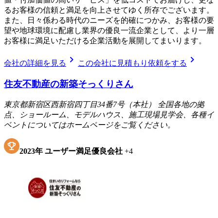
るお客様の信頼と満足を向上させてゆく所存でございます。
また、日々係わる時代のニーズを的確につかみ、お客様の要
望や地球環境に配慮し業界の優良一流企業として、より一層
お客様に満足いただける企業活動を展開してまいります。
chevron_right
chevron_right
会社の詳細を見る
この会社に見積もり依頼をする
住友不動産の新築そっくりさん
東京都新宿区西新宿四丁目34番7号（本社） 全国各地の拠
点、ショールーム、モデルハウス、施工現場見学会、各種イ
ベントについてはホームページをご覧ください。
2023
年
ユーザー満足優良会社
+
4