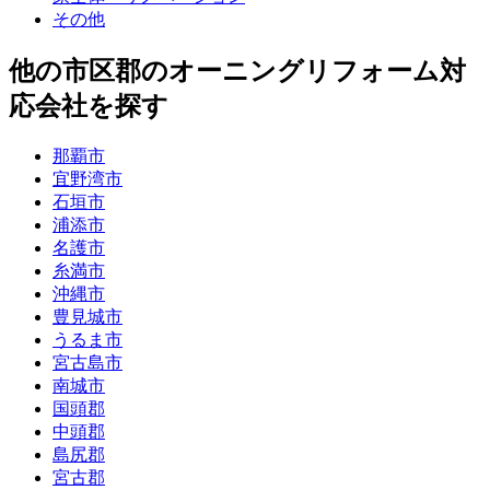
その他
他
の市区郡の
オーニングリフォーム
対
応会社を探す
那覇市
宜野湾市
石垣市
浦添市
名護市
糸満市
沖縄市
豊見城市
うるま市
宮古島市
南城市
国頭郡
中頭郡
島尻郡
宮古郡