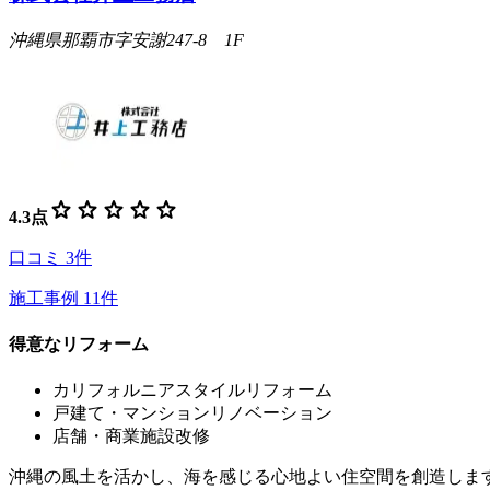
沖縄県那覇市字安謝247-8 1F
star
star
star
star
star
4.3
点
口コミ
3
件
施工事例
11
件
得意なリフォーム
カリフォルニアスタイルリフォーム
戸建て・マンションリノベーション
店舗・商業施設改修
沖縄の風土を活かし、海を感じる心地よい住空間を創造しま