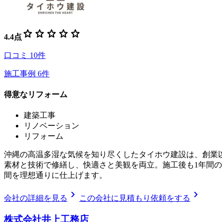
star
star
star
star
star
4.4
点
口コミ
10
件
施工事例
6
件
得意なリフォーム
建築工事
リノベーション
リフォーム
沖縄の高温多湿な気候を知り尽くしたタイホウ建設は、創業
素材と技術で修繕し、快適さと美観を両立。施工後も1年間
間を理想通りに仕上げます。
chevron_right
chevron_right
会社の詳細を見る
この会社に見積もり依頼をする
株式会社井上工務店