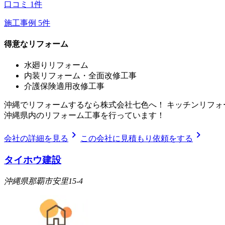
口コミ
1
件
施工事例
5
件
得意なリフォーム
水廻りリフォーム
内装リフォーム・全面改修工事
介護保険適用改修工事
沖縄でリフォームするなら株式会社七色へ！ キッチンリフ
沖縄県内のリフォーム工事を行っています！
chevron_right
chevron_right
会社の詳細を見る
この会社に見積もり依頼をする
タイホウ建設
沖縄県那覇市安里15-4