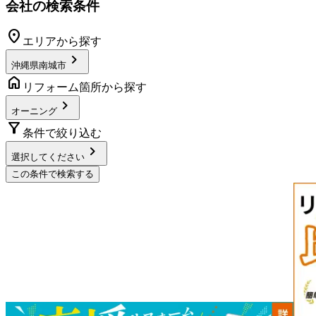
会社の検索条件
location_on
エリアから探す
chevron_right
沖縄県南城市
home
リフォーム箇所から探す
chevron_right
オーニング
filter_alt
条件で絞り込む
chevron_right
選択してください
この条件で検索する