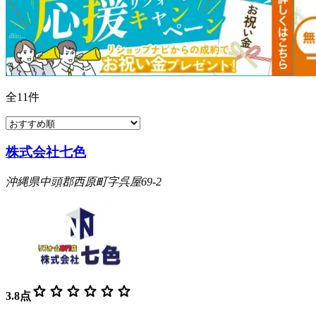
全
11
件
株式会社七色
沖縄県中頭郡西原町字呉屋69-2
star
star
star
star
star
star
3.8
点