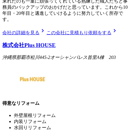
来れたのも一重に頑張ってくれている熟練した職人たちと事
務員のバックアップのおかげだと思っています。これから10
年目・20年目と邁進していけるように努力していく所存で
す。
chevron_right
chevron_right
会社の詳細を見る
この会社に見積もり依頼をする
株式会社Plus HOUSE
沖縄県那覇市松川445-2オーシャンパレス首里A棟 203
得意なリフォーム
外壁屋根リフォーム
内装リフォーム
水回りリフォーム