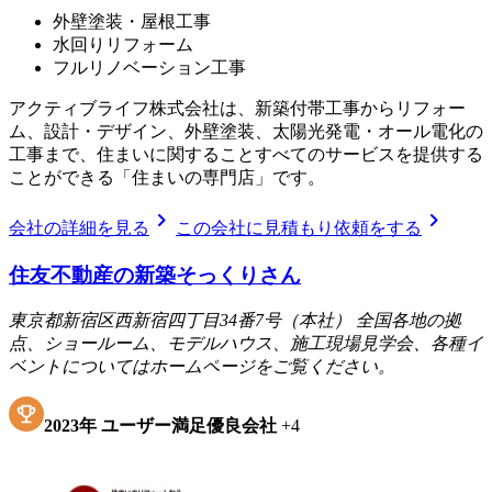
外壁塗装・屋根工事
水回りリフォーム
フルリノベーション工事
アクティブライフ株式会社は、新築付帯工事からリフォー
ム、設計・デザイン、外壁塗装、太陽光発電・オール電化の
工事まで、住まいに関することすべてのサービスを提供する
ことができる「住まいの専門店」です。
chevron_right
chevron_right
会社の詳細を見る
この会社に見積もり依頼をする
住友不動産の新築そっくりさん
東京都新宿区西新宿四丁目34番7号（本社） 全国各地の拠
点、ショールーム、モデルハウス、施工現場見学会、各種イ
ベントについてはホームページをご覧ください。
2023
年
ユーザー満足優良会社
+
4