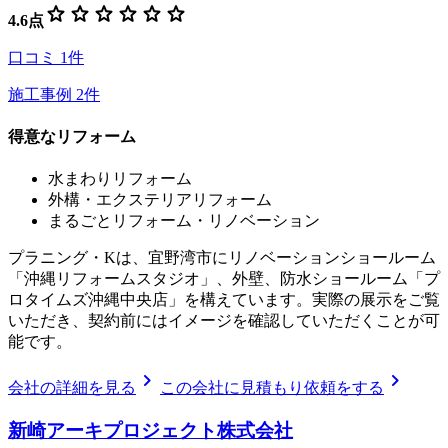
star
star
star
star
star
star
4.6
点
口コミ
1
件
施工事例
2
件
得意なリフォーム
水まわりリフォーム
外構・エクステリアリフォーム
まるごとリフォーム・リノベーション
プラニング・Kは、宜野湾市にリノベーションショールーム
「沖縄リフォームスタジオ」、外壁、防水ショールーム「プ
ロタイムズ沖縄中央店」を構えています。実際の展示をご覧
いただき、契約前にはイメージを確認していただくことが可
能です。
chevron_right
chevron_right
会社の詳細を見る
この会社に見積もり依頼をする
新崎アーキプロジェクト株式会社