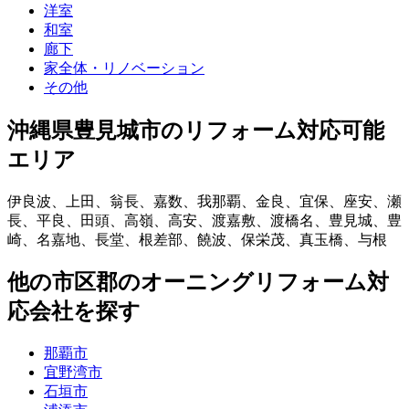
洋室
和室
廊下
家全体・リノベーション
その他
沖縄県豊見城市
のリフォーム対応可能
エリア
伊良波
、
上田
、
翁長
、
嘉数
、
我那覇
、
金良
、
宜保
、
座安
、
瀬
長
、
平良
、
田頭
、
高嶺
、
高安
、
渡嘉敷
、
渡橋名
、
豊見城
、
豊
崎
、
名嘉地
、
長堂
、
根差部
、
饒波
、
保栄茂
、
真玉橋
、
与根
他
の市区郡の
オーニングリフォーム
対
応会社を探す
那覇市
宜野湾市
石垣市