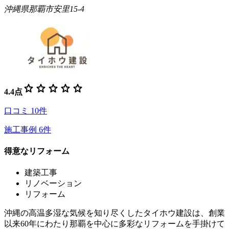
沖縄県那覇市安里15-4
star
star
star
star
star
4.4
点
口コミ
10
件
施工事例
6
件
得意なリフォーム
建築工事
リノベーション
リフォーム
沖縄の高温多湿な気候を知り尽くしたタイホウ建設は、創業
以来60年にわたり那覇を中心に多彩なリフォームを手掛けて