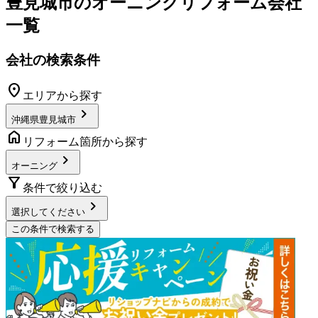
豊見城市
の
オーニングリフォーム
会社
一覧
会社の検索条件
location_on
エリアから探す
chevron_right
沖縄県豊見城市
home
リフォーム箇所から探す
chevron_right
オーニング
filter_alt
条件で絞り込む
chevron_right
選択してください
この条件で検索する