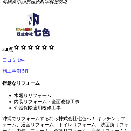
沖縄県中頭郡西原町字呉屋69-2
star
star
star
star
star
star
3.8
点
口コミ
1
件
施工事例
5
件
得意なリフォーム
水廻りリフォーム
内装リフォーム・全面改修工事
介護保険適用改修工事
沖縄でリフォームするなら株式会社七色へ！ キッチンリフ
ォーム、浴室リフォーム、トイレリフォーム、洗面所リフォ
ーム、内装リフォーム、介護リフォーム、店舗リフォームな