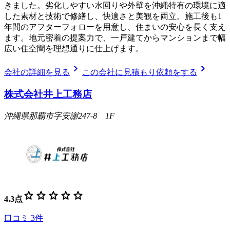
きました。劣化しやすい水回りや外壁を沖縄特有の環境に適
した素材と技術で修繕し、快適さと美観を両立。施工後も1
年間のアフターフォローを用意し、住まいの安心を長く支え
ます。地元密着の提案力で、一戸建てからマンションまで幅
広い住空間を理想通りに仕上げます。
chevron_right
chevron_right
会社の詳細を見る
この会社に見積もり依頼をする
株式会社井上工務店
沖縄県那覇市字安謝247-8 1F
star
star
star
star
star
4.3
点
口コミ
3
件