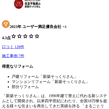
2023
年
ユーザー満足優良会社
+
4
star
star
star
star
star
4.3
点
口コミ
128
件
施工事例
7
件
得意なリフォーム
戸建リフォーム「新築そっくりさん」
マンションリフォーム「新築そっくりさん」
部分リフォーム
「新築そっくりさん」は、1996年建て替えに代わる新システ
ムとして開発され、以来四半世紀にわたり、全国18万棟を超
える様々な住まいを再生してきた実績を誇る 「まるごとリ