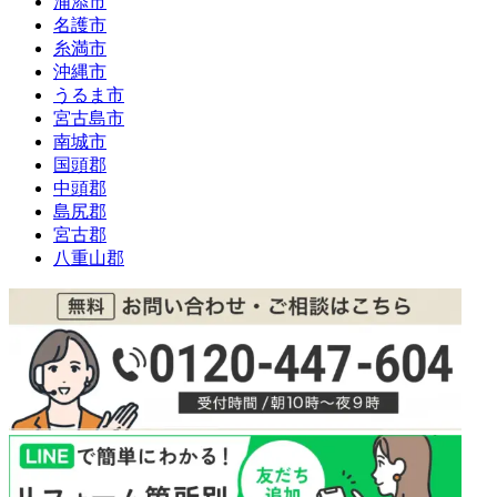
浦添市
名護市
糸満市
沖縄市
うるま市
宮古島市
南城市
国頭郡
中頭郡
島尻郡
宮古郡
八重山郡