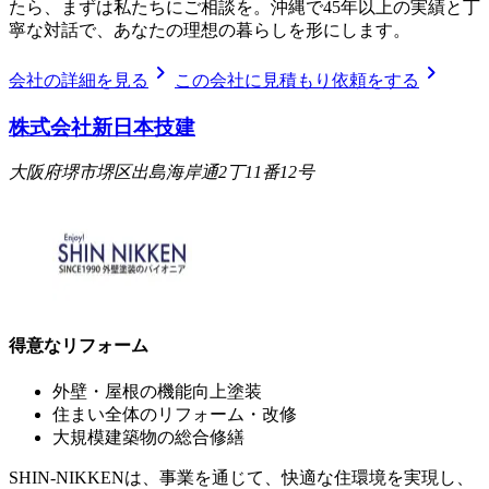
たら、まずは私たちにご相談を。沖縄で45年以上の実績と丁
寧な対話で、あなたの理想の暮らしを形にします。
chevron_right
chevron_right
会社の詳細を見る
この会社に見積もり依頼をする
株式会社新日本技建
大阪府堺市堺区出島海岸通2丁11番12号
得意なリフォーム
外壁・屋根の機能向上塗装
住まい全体のリフォーム・改修
大規模建築物の総合修繕
SHIN-NIKKENは、事業を通じて、快適な住環境を実現し、