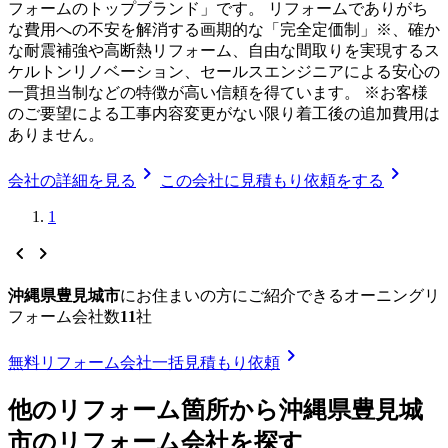
フォームのトップブランド」です。 リフォームでありがち
な費用への不安を解消する画期的な「完全定価制」※、確か
な耐震補強や高断熱リフォーム、自由な間取りを実現するス
ケルトンリノベーション、セールスエンジニアによる安心の
一貫担当制などの特徴が高い信頼を得ています。 ※お客様
のご要望による工事内容変更がない限り着工後の追加費用は
ありません。
chevron_right
chevron_right
会社の詳細を見る
この会社に見積もり依頼をする
1
chevron_left
chevron_right
沖縄県豊見城市
に
お住まいの方にご紹介できる
オーニングリ
フォーム
会社数
11
社
chevron_right
無料
リフォーム会社一括見積もり依頼
他のリフォーム箇所から
沖縄県豊見城
市
のリフォーム会社を探す