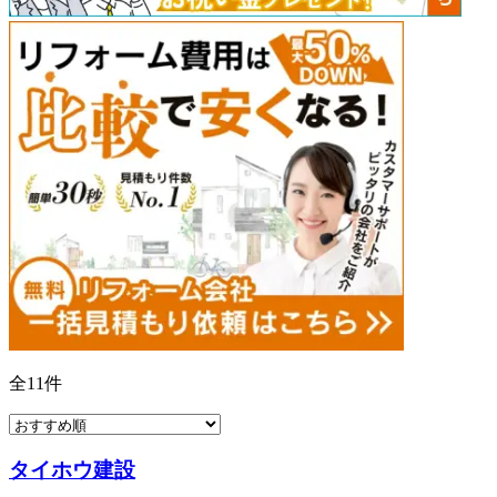
全
11
件
タイホウ建設