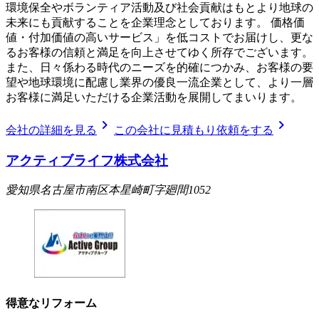
環境保全やボランティア活動及び社会貢献はもとより地球の
未来にも貢献することを企業理念としております。 価格価
値・付加価値の高いサービス」を低コストでお届けし、更な
るお客様の信頼と満足を向上させてゆく所存でございます。
また、日々係わる時代のニーズを的確につかみ、お客様の要
望や地球環境に配慮し業界の優良一流企業として、より一層
お客様に満足いただける企業活動を展開してまいります。
chevron_right
chevron_right
会社の詳細を見る
この会社に見積もり依頼をする
アクティブライフ株式会社
愛知県名古屋市南区本星崎町字廻間1052
得意なリフォーム