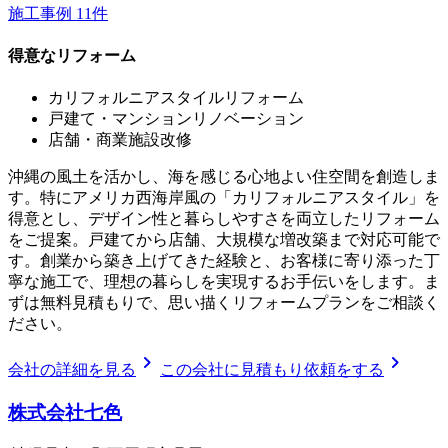
施工事例
11
件
得意なリフォーム
カリフォルニアスタイルリフォーム
戸建て・マンションリノベーション
店舗・商業施設改修
沖縄の風土を活かし、海を感じる心地よい住空間を創造しま
す。特にアメリカ西海岸風の「カリフォルニアスタイル」を
得意とし、デザイン性と暮らしやすさを両立したリフォーム
をご提案。戸建てから店舗、大規模な増改築まで対応可能で
す。創業から築き上げてきた経験と、お客様に寄り添った丁
寧な施工で、理想の暮らしを実現するお手伝いをします。ま
ずは無料見積もりで、思い描くリフォームプランをご相談く
ださい。
chevron_right
chevron_right
会社の詳細を見る
この会社に見積もり依頼をする
株式会社七色