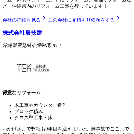
ど、沖縄県内のリフォーム工事を行っています！
chevron_right
chevron_right
会社の詳細を見る
この会社に見積もり依頼をする
株式会社辰技建
沖縄県豊見城市保栄茂585-1
得意なリフォーム
木工事やカウンター造作
ブロック積み
クロス壁工事・床
おかげさまで弊社も9年目を迎えました。無事故でここまで