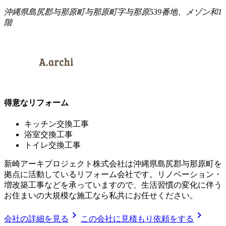
沖縄県島尻郡与那原町与那原町字与那原539番地、メゾン和1
階
得意なリフォーム
キッチン交換工事
浴室交換工事
トイレ交換工事
新崎アーキプロジェクト株式会社は沖縄県島尻郡与那原町を
拠点に活動しているリフォーム会社です。リノベーション・
増改築工事などを承っていますので、生活習慣の変化に伴う
お住まいの大規模な施工なら私共にお任せください。
chevron_right
chevron_right
会社の詳細を見る
この会社に見積もり依頼をする