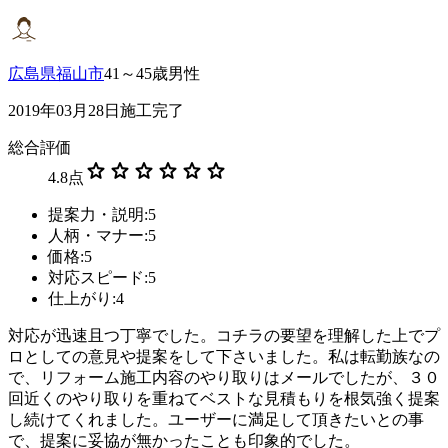
広島県福山市
41～45歳男性
2019年03月28日施工完了
総合評価
star
star
star
star
star
star
4.8
点
提案力・説明:5
人柄・マナー:5
価格:5
対応スピード:5
仕上がり:4
対応が迅速且つ丁寧でした。コチラの要望を理解した上でプ
ロとしての意見や提案をして下さいました。私は転勤族なの
で、リフォーム施工内容のやり取りはメールでしたが、３０
回近くのやり取りを重ねてベストな見積もりを根気強く提案
し続けてくれました。ユーザーに満足して頂きたいとの事
で、提案に妥協が無かったことも印象的でした。