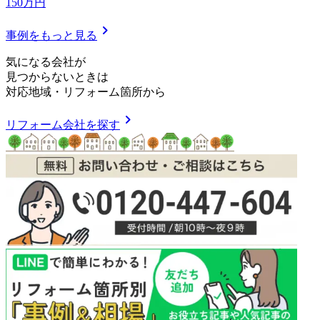
150万円
chevron_right
事例をもっと見る
気
に
な
る
会
社
が
見つからないときは
対応地域
・
リフォーム箇所
から
chevron_right
リフォーム会社を探す