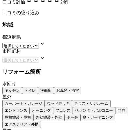
口コミ評価
24
件
口コミの絞り込み
地域
都道府県
keyboard_arrow_down
市区町村
keyboard_arrow_down
リフォーム箇所
水回り
キッチン
トイレ
洗面所
お風呂・浴室
屋外
カーポート・ガレージ
ウッドデッキ
テラス・サンルーム
エントランス
オーニング
フェンス
ベランダ・バルコニー
門扉
屋根塗装・屋根
外壁塗装・外壁
ポーチ
庭・ガーデニング
エクステリア・外構