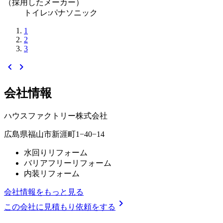
（採用したメーカー）
トイレ:パナソニック
1
2
3
chevron_left
chevron_right
会社情報
ハウスファクトリー株式会社
広島県福山市新涯町1−40−14
水回りリフォーム
バリアフリーリフォーム
内装リフォーム
会社情報をもっと見る
chevron_right
この会社に見積もり依頼をする