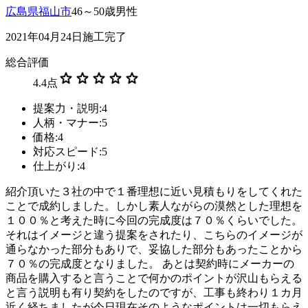
広島県福山市
46～50歳男性
2021年04月24日施工完了
総合評価
star
star
star
star
star
4.4
点
提案力・説明:4
人柄・マナー:5
価格:4
対応スピード:5
仕上がり:4
紹介頂いた３社の中で１番理想に近い見積もりをしてくれた
ことで成約しました。しかし素人ながらの漠然とした理想を
１００％と考えた時に今回の完成度は７０％くらいでした。
それはイメージと違う提案をされたり、こちらのイメージが
通らなかった部分もありで、妥協した部分もあったことから
７０％の完成度となりました。 あとは契約時にメーカーの
商品を購入すると言うことで何かのポイントが沢山もらえる
と言う説明も有り契約をしたのですが、工事も終わり１カ月
近く経ちましたが今日現在そのようなポイントは一切もらえ