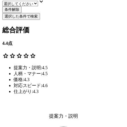
keyboard_arrow_down
条件解除
選択した条件で検索
総合評価
4.4
点
star
star
star
star
star
提案力・説明:4.5
人柄・マナー:4.5
価格:4.3
対応スピード:4.6
仕上がり:4.3
提案力・説明