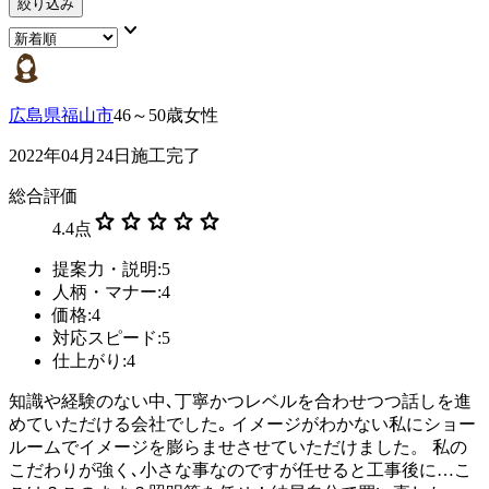
絞り込み
keyboard_arrow_down
広島県福山市
46～50歳女性
2022年04月24日施工完了
総合評価
star
star
star
star
star
4.4
点
提案力・説明:5
人柄・マナー:4
価格:4
対応スピード:5
仕上がり:4
知識や経験のない中､丁寧かつレベルを合わせつつ話しを進
めていただける会社でした｡ イメージがわかない私にショー
ルームでイメージを膨らませさせていただけました。 私の
こだわりが強く､小さな事なのですが任せると工事後に…こ