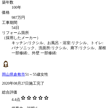
築年数
100年
価格
987万円
工事期間
54日
リフォーム箇所
（採用したメーカー）
キッチン:リクシル、お風呂・浴室:リクシル、トイレ:
パナソニック、洗面所:リクシル、廊下:リクシル、屋根
一部修繕:、外壁 一部修繕:
岡山県倉敷市
51～55歳女性
2020年08月27日施工完了
総合評価
star
star
star
star
star
4.4
点