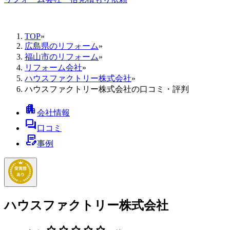
TOP
»
広島県のリフォーム
»
福山市のリフォーム
»
リフォーム会社
»
ハウスファクトリー株式会社
»
ハウスファクトリー株式会社の口コミ・評判
apartment
会社情報
forum
口コミ
contract_edit
事例
ハウスファクトリー株式会社
star
star
star
star
star