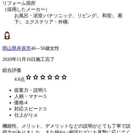
リフォーム箇所
（採用したメーカー）
お風呂・浴室:パナソニック、リビング:、和室:、廊
下:、エクステリア・外構:
岡山県井原市
46～50歳女性
2020年11月16日施工完了
総合評価
star
star
star
star
star
star
4.6
点
提案力・説明:5
人柄・マナー:5
価格:4
対応スピード:5
仕上がり:4
機能性、メリット、デメリットなどの説明がとても丁寧で説
得力がありました。また細かい相談などにも真摯に応じてく