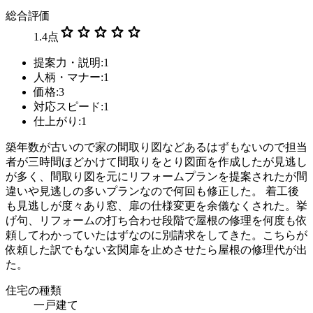
総合評価
star
star
star
star
star
1.4
点
提案力・説明:1
人柄・マナー:1
価格:3
対応スピード:1
仕上がり:1
築年数が古いので家の間取り図などあるはずもないので担当
者が三時間ほどかけて間取りをとり図面を作成したが見逃し
が多く、間取り図を元にリフォームプランを提案されたが間
違いや見逃しの多いプランなので何回も修正した。 着工後
も見逃しが度々あり窓、扉の仕様変更を余儀なくされた。挙
げ句、リフォームの打ち合わせ段階で屋根の修理を何度も依
頼してわかっていたはずなのに別請求をしてきた。こちらが
依頼した訳でもない玄関扉を止めさせたら屋根の修理代が出
た。
住宅の種類
一戸建て