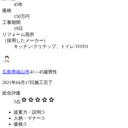
45年
価格
150万円
工事期間
19日
リフォーム箇所
（採用したメーカー）
キッチン:クリナップ、トイレ:TOTO
広島県福山市
41～45歳男性
2021年04月17日施工完了
総合評価
star
star
star
star
star
5
点
提案力・説明:5
人柄・マナー:5
価格:5