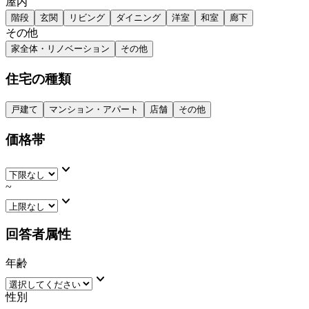
屋内
階段
玄関
リビング
ダイニング
洋室
和室
廊下
その他
家全体・リノベーション
その他
住宅の種類
戸建て
マンション・アパート
店舗
その他
価格帯
keyboard_arrow_down
~
keyboard_arrow_down
回答者属性
年齢
keyboard_arrow_down
性別