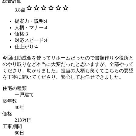
総合評価
star
star
star
star
star
star
3.8
点
提案力・説明:4
人柄・マナー:4
価格:3
対応スピード:4
仕上がり:4
今回は助成金を使ってリホームだったので書類作りや役所と
のやり取りなど本当に大変だったと思いますが、全部やって
くださり、助かりました。担当の人柄も良くてこちらの要望
を丁寧に聞いてくださり、安心してお任せできました。
住宅の種類
一戸建て
築年数
40年
価格
213万円
工事期間
60日