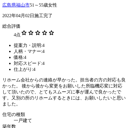
広島県福山市
51～55歳女性
2022年04月02日施工完了
総合評価
star
star
star
star
star
4
点
提案力・説明:4
人柄・マナー:4
価格:4
対応スピード:4
仕上がり:4
リホーム会社からの連絡が早かった。担当者の方の対応も良
かった。 後から後から変更をお願いした所臨機応変に対応
して頂いたので、とてもスムーズに事が運んで良かったで
す。又別の所のリホームするときには、お願いしたいと思い
ました。
住宅の種類
一戸建て
築年数