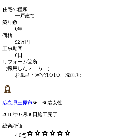
住宅の種類
一戸建て
築年数
0年
価格
92万円
工事期間
0日
リフォーム箇所
（採用したメーカー）
お風呂・浴室:TOTO、洗面所:
広島県三原市
56～60歳女性
2018年07月30日施工完了
総合評価
star
star
star
star
star
star
4.6
点