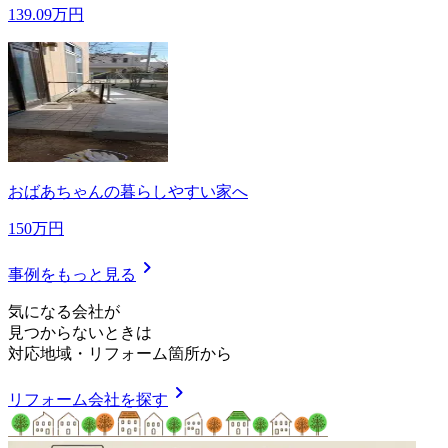
139.09万円
おばあちゃんの暮らしやすい家へ
150万円
chevron_right
事例をもっと見る
気
に
な
る
会
社
が
見つからないときは
対応地域
・
リフォーム箇所
から
chevron_right
リフォーム会社を探す