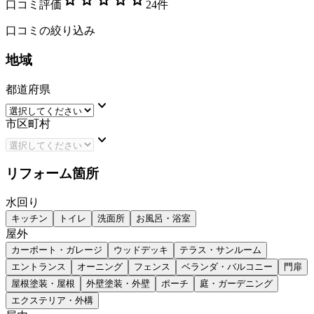
口コミ評価
24
件
口コミの絞り込み
地域
都道府県
keyboard_arrow_down
市区町村
keyboard_arrow_down
リフォーム箇所
水回り
キッチン
トイレ
洗面所
お風呂・浴室
屋外
カーポート・ガレージ
ウッドデッキ
テラス・サンルーム
エントランス
オーニング
フェンス
ベランダ・バルコニー
門扉
屋根塗装・屋根
外壁塗装・外壁
ポーチ
庭・ガーデニング
エクステリア・外構