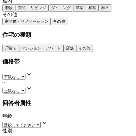
屋内
階段
玄関
リビング
ダイニング
洋室
和室
廊下
その他
家全体・リノベーション
その他
住宅の種類
戸建て
マンション・アパート
店舗
その他
価格帯
keyboard_arrow_down
~
keyboard_arrow_down
回答者属性
年齢
keyboard_arrow_down
性別