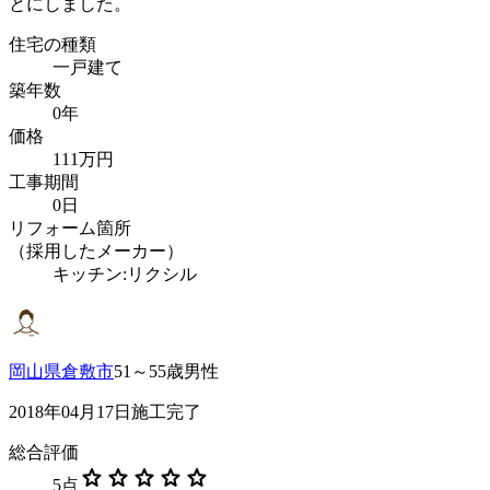
とにしました。
住宅の種類
一戸建て
築年数
0年
価格
111万円
工事期間
0日
リフォーム箇所
（採用したメーカー）
キッチン:リクシル
岡山県倉敷市
51～55歳男性
2018年04月17日施工完了
総合評価
star
star
star
star
star
5
点