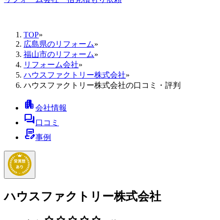
TOP
»
広島県のリフォーム
»
福山市のリフォーム
»
リフォーム会社
»
ハウスファクトリー株式会社
»
ハウスファクトリー株式会社の口コミ・評判
apartment
会社情報
forum
口コミ
contract_edit
事例
ハウスファクトリー株式会社
star
star
star
star
star