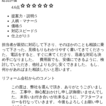
総合評価
star
star
star
star
star
star
4.6
点
提案力・説明:5
人柄・マナー:5
価格:5
対応スピード:5
仕上がり:3
担当者が親切に対応して下さり、そのほかのことも相談に乗
って下さった。見積もりもわかりやすく書いてきてくださっ
た。 電話をすると、すぐに来てくださり、迅速な対応も決
め手になりました。 費用面でも、安価にできるように、検
討していただき、他社よりも少し安くできました。 もし、
何かがあればまた相談したいと思います。
リフォーム会社からのコメント
この度は、弊社を選んで頂き、ありがとうございまし
た。 工事中、御心配おかけし申し訳御座いませんでし
た。 末長いお付き合いが出来るように、アフターフォ
ローを行なっていきます。 今後もよろしくお願い申し