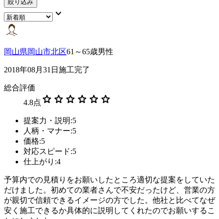
絞り込み
keyboard_arrow_down
岡山県岡山市北区
61～65歳男性
2018年08月31日施工完了
総合評価
star
star
star
star
star
star
4.8
点
提案力・説明:5
人柄・マナー:5
価格:5
対応スピード:5
仕上がり:4
予算内での見積りをお願いしたところ適切な提案をしていた
だけました。初めての業者さんで不安だったけど、営業の方
が親切で信頼できるイメージの方でした。他社と比べてなぜ
安く施工できるか具体的に説明してくれたのでお願いするこ