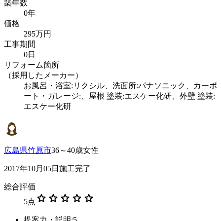
築年数
0年
価格
295万円
工事期間
0日
リフォーム箇所
（採用したメーカー）
お風呂・浴室:リクシル、洗面所:パナソニック、カーポ
ート・ガレージ:、屋根 塗装:エスケー化研、外壁 塗装:
エスケー化研
広島県竹原市
36～40歳女性
2017年10月05日施工完了
総合評価
star
star
star
star
star
5
点
提案力・説明:5