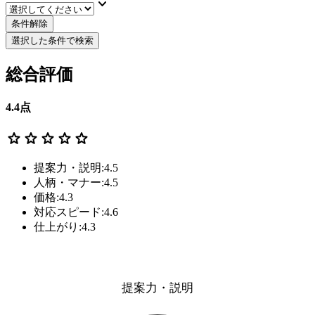
keyboard_arrow_down
条件解除
選択した条件で検索
総合評価
4.4
点
star
star
star
star
star
提案力・説明:4.5
人柄・マナー:4.5
価格:4.3
対応スピード:4.6
仕上がり:4.3
提案力・説明