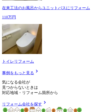
在来工法のお風呂からユニットバスにリフォーム
110万円
トイレリフォーム
chevron_right
事例をもっと見る
気
に
な
る
会
社
が
見つからないときは
対応地域
・
リフォーム箇所
から
chevron_right
リフォーム会社を探す