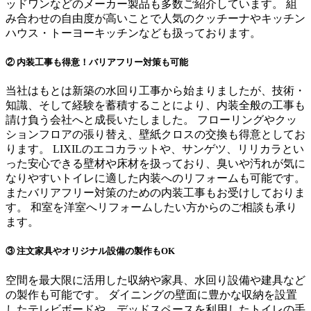
ッドワンなどのメーカー製品も多数ご紹介しています。 組
み合わせの自由度が高いことで人気のクッチーナやキッチン
ハウス・トーヨーキッチンなども扱っております。
② 内装工事も得意！バリアフリー対策も可能
当社はもとは新築の水回り工事から始まりましたが、技術・
知識、そして経験を蓄積することにより、内装全般の工事も
請け負う会社へと成長いたしました。 フローリングやクッ
ションフロアの張り替え、壁紙クロスの交換も得意としてお
ります。 LIXILのエコカラットや、サンゲツ、リリカラとい
った安心できる壁材や床材を扱っており、臭いや汚れが気に
なりやすいトイレに適した内装へのリフォームも可能です。
またバリアフリー対策のための内装工事もお受けしておりま
す。 和室を洋室へリフォームしたい方からのご相談も承り
ます。
③ 注文家具やオリジナル設備の製作もOK
空間を最大限に活用した収納や家具、水回り設備や建具など
の製作も可能です。 ダイニングの壁面に豊かな収納を設置
したテレビボードや、デッドスペースを利用したトイレの手