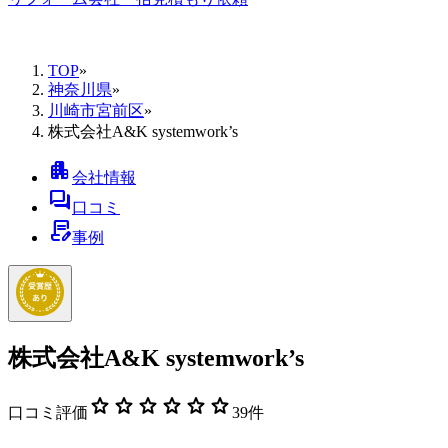
TOP
»
神奈川県
»
川崎市宮前区
»
株式会社A&K systemwork’s
apartment
会社情報
forum
口コミ
contract_edit
事例
株式会社A&K systemwork’s
star
star
star
star
star
star
口コミ評価
39
件