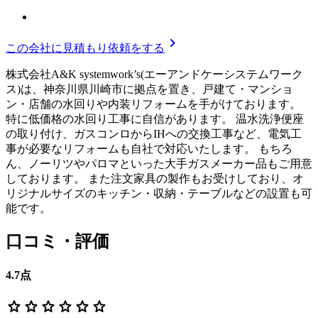
chevron_right
この会社に見積もり依頼をする
株式会社A&K systemwork’s(エーアンドケーシステムワーク
ス)は、神奈川県川崎市に拠点を置き、戸建て・マンショ
ン・店舗の水回りや内装リフォームを手がけております。
特に低価格の水回り工事に自信があります。 温水洗浄便座
の取り付け、ガスコンロからIHへの交換工事など、電気工
事が必要なリフォームも自社で対応いたします。 もちろ
ん、ノーリツやパロマといった大手ガスメーカー品もご用意
しております。 また注文家具の製作もお受けしており、オ
リジナルサイズのキッチン・収納・テーブルなどの設置も可
能です。
口コミ・評価
4.7
点
star
star
star
star
star
star