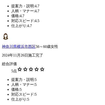
提案力・説明:4.7
人柄・マナー:4.7
価格:4.7
対応スピード:4.5
仕上がり:4.7
神奈川県横浜市西区
56～60歳女性
2024年11月26日施工完了
総合評価
star
star
star
star
star
5
点
提案力・説明:5
人柄・マナー:5
価格:5
対応スピード:5
仕上がり:5