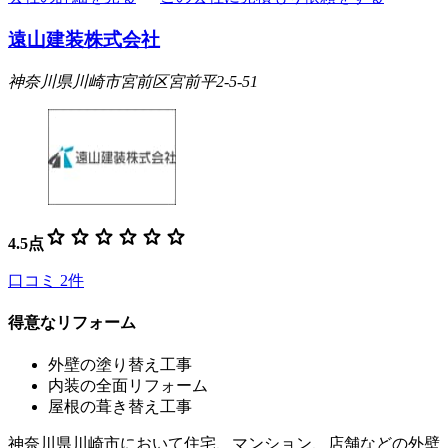
遠山建装株式会社
神奈川県川崎市宮前区宮前平2-5-51
star
star
star
star
star
star
4.5
点
口コミ
2
件
得意なリフォーム
外壁の塗り替え工事
内装の全面リフォーム
屋根の葺き替え工事
神奈川県川崎市において住宅、マンション、店舗などの外壁