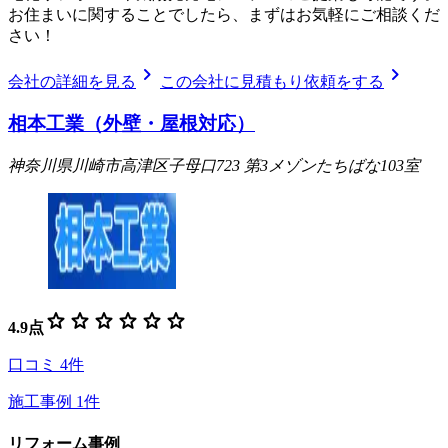
お住まいに関することでしたら、まずはお気軽にご相談くだ
さい！
chevron_right
chevron_right
会社の詳細を見る
この会社に見積もり依頼をする
相本工業（外壁・屋根対応）
神奈川県川崎市高津区子母口723 第3メゾンたちばな103室
star
star
star
star
star
star
4.9
点
口コミ
4
件
施工事例
1
件
リフォーム事例