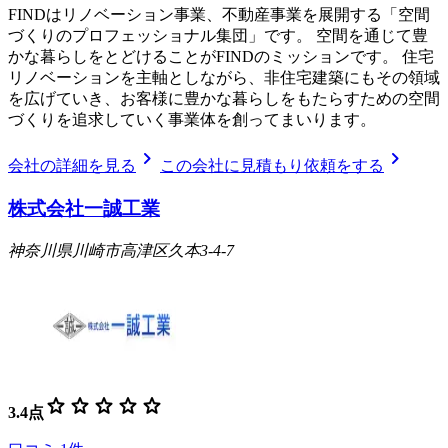
FINDはリノベーション事業、不動産事業を展開する「空間
づくりのプロフェッショナル集団」です。 空間を通じて豊
かな暮らしをとどけることがFINDのミッションです。 住宅
リノベーションを主軸としながら、非住宅建築にもその領域
を広げていき、お客様に豊かな暮らしをもたらすための空間
づくりを追求していく事業体を創ってまいります。
chevron_right
chevron_right
会社の詳細を見る
この会社に見積もり依頼をする
株式会社一誠工業
神奈川県川崎市高津区久本3-4-7
star
star
star
star
star
3.4
点