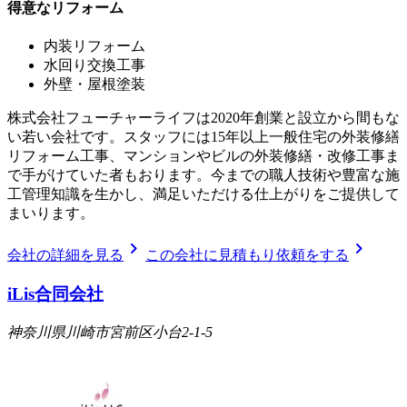
得意なリフォーム
内装リフォーム
水回り交換工事
外壁・屋根塗装
株式会社フューチャーライフは2020年創業と設立から間もな
い若い会社です。スタッフには15年以上一般住宅の外装修繕
リフォーム工事、マンションやビルの外装修繕・改修工事ま
で手がけていた者もおります。今までの職人技術や豊富な施
工管理知識を生かし、満足いただける仕上がりをご提供して
まいります。
chevron_right
chevron_right
会社の詳細を見る
この会社に見積もり依頼をする
iLis合同会社
神奈川県川崎市宮前区小台2-1-5