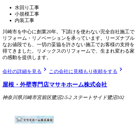
水回り工事
小規模工事
内装工事
川崎市を中心に創業20年。下請けを使わない完全自社施工で
リフォーム・リノベーションを承っています。リーズナブル
なお値段でも、一切の妥協を許さない施工でお客様の支持を
得てきました。リメックスのリフォームで、生まれ変わる家
の感動を提供します。
chevron_right
chevron_right
会社の詳細を見る
この会社に見積もり依頼をする
屋根・外壁専門店マサキホーム株式会社
神奈川県川崎市宮前区鷺沼2-5-2 ステートサイド鷺沼102