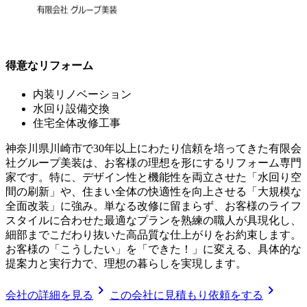
得意なリフォーム
内装リノベーション
水回り設備交換
住宅全体改修工事
神奈川県川崎市で30年以上にわたり信頼を培ってきた有限会
社グループ美装は、お客様の理想を形にするリフォーム専門
家です。特に、デザイン性と機能性を両立させた「水回り空
間の刷新」や、住まい全体の快適性を向上させる「大規模な
全面改装」に強み。単なる改修に留まらず、お客様のライフ
スタイルに合わせた最適なプランを熟練の職人が具現化し、
細部までこだわり抜いた高品質な仕上がりをお約束します。
お客様の「こうしたい」を「できた！」に変える、具体的な
提案力と実行力で、理想の暮らしを実現します。
chevron_right
chevron_right
会社の詳細を見る
この会社に見積もり依頼をする