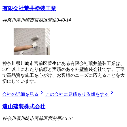
有限会社荒井塗装工業
神奈川県川崎市宮前区菅生3-43-14
神奈川県川崎市宮前区菅生にある有限会社荒井塗装工業は、
50年以上にわたり信頼と実績のある外壁塗装会社です。丁寧
で高品質な施工を心がけ、お客様のニーズに応えることを大
切にしています。
chevron_right
chevron_right
会社の詳細を見る
この会社に見積もり依頼をする
遠山建装株式会社
神奈川県川崎市宮前区宮前平2-5-51