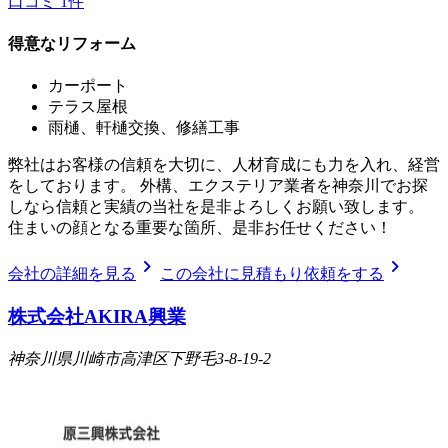
口コミ
1
件
得意なリフォーム
カーポート
テラス屋根
雨樋、軒樋交換、修繕工事
弊社はお客様の信頼を大切に、人材育成にも力を入れ、経営
をしております。 外構、エクステリア業者を神奈川でお探
しなら信頼と実績の当社を是非よろしくお願い致します。
住まいの顔となる重要な箇所、是非お任せください！
chevron_right
chevron_right
会社の詳細を見る
この会社に見積もり依頼をする
株式会社AKIRA興業
神奈川県川崎市高津区下野毛3-8-19-2