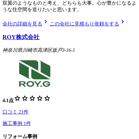
双翼のようなものと考え、どちらも大事。心が豊かになるよ
うな住空間を造りたいと思います。
chevron_right
chevron_right
会社の詳細を見る
この会社に見積もり依頼をする
ROY株式会社
神奈川県川崎市高津区坂戸3-16-1
star
star
star
star
star
4.1
点
口コミ
21
件
施工事例
1
件
リフォーム事例