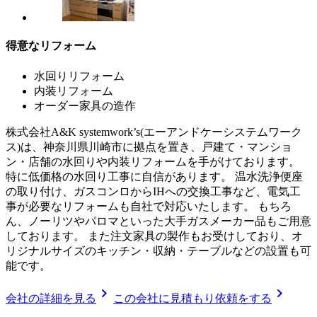
得意なリフォーム
水回りリフォーム
内装リフォーム
オーダー家具の造作
株式会社A&K systemwork’s(エーアンドケーシステムワーク
ス)は、神奈川県川崎市に拠点を置き、戸建て・マンショ
ン・店舗の水回りや内装リフォームを手がけております。
特に低価格の水回り工事に自信があります。 温水洗浄便座
の取り付け、ガスコンロからIHへの交換工事など、電気工
事が必要なリフォームも自社で対応いたします。 もちろ
ん、ノーリツやパロマといった大手ガスメーカー品もご用意
しております。 また注文家具の製作もお受けしており、オ
リジナルサイズのキッチン・収納・テーブルなどの設置も可
能です。
chevron_right
chevron_right
会社の詳細を見る
この会社に見積もり依頼をする