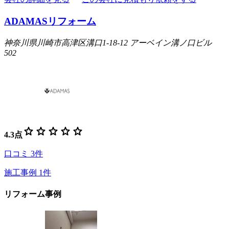
ADAMASリフォーム
神奈川県川崎市高津区溝口1-18-12 アーベイン溝ノ口ビル
502
star
star
star
star
star
4.3
点
口コミ
3
件
施工事例
1
件
リフォーム事例