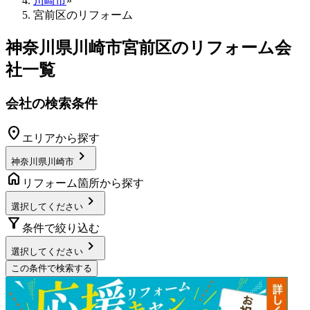
川崎市
»
宮前区のリフォーム
神奈川県川崎市宮前区
のリフォーム会
社一覧
会社の検索条件
location_on
エリアから探す
chevron_right
神奈川県川崎市
home
リフォーム箇所から探す
chevron_right
選択してください
filter_alt
条件で絞り込む
chevron_right
選択してください
この条件で検索する