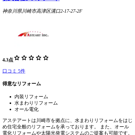
神奈川県川崎市高津区溝口2-17-27-2F
star
star
star
star
star
4.3
点
口コミ
5
件
得意なリフォーム
内装リフォーム
水まわりリフォーム
オール電化
アステアートは川崎市を拠点に、水まわりリフォームをはじ
め住宅全般のリフォームを承っております。 また、オール
電化リフォームや太陽光発電システムのご提案も可能です。