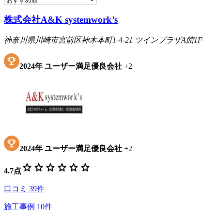
株式会社A&K systemwork’s
神奈川県川崎市宮前区神木本町1-4-21 ツインプラザA館1F
2024
年
ユーザー満足優良会社
+
2
2024
年
ユーザー満足優良会社
+
2
star
star
star
star
star
star
4.7
点
口コミ
39
件
施工事例
10
件