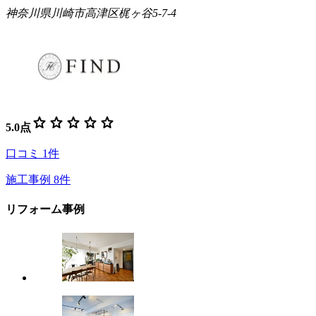
神奈川県川崎市高津区梶ヶ谷5-7-4
star
star
star
star
star
5.0
点
口コミ
1
件
施工事例
8
件
リフォーム事例