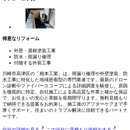
得意なリフォーム
外壁・屋根塗装工事
防水・雨漏り修理
付随する外装工事
川崎市高津区の「相本工業」は、雨漏り修理や外壁塗装、防
水工事に特化した地域密着型の専門業者です。最新のドロー
ン診断やファイバースコープによる詳細調査を駆使し、原因
を徹底的に特定。自社施工による高品質な作業と確かな保証
で、お住まいの安心と美観を長期間守ります。無料見積もり
で納得できる提案をお約束し、施工後のアフターケアまで手
厚くサポート。住まいのトラブル解決に信頼できるパートナ
ーです。
chevron_right
chevron_right
会社の詳細を見る
この会社に見積もり依頼をする