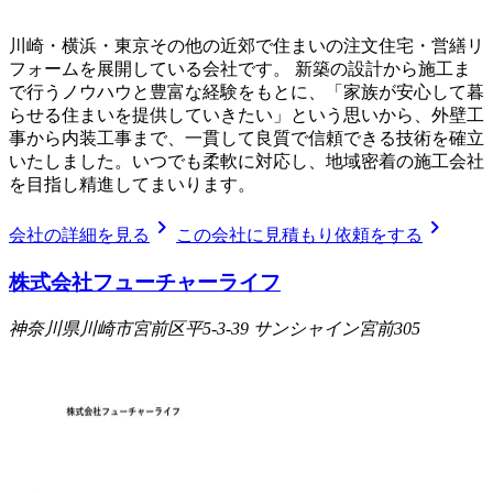
川崎・横浜・東京その他の近郊で住まいの注文住宅・営繕リ
フォームを展開している会社です。 新築の設計から施工ま
で行うノウハウと豊富な経験をもとに、「家族が安心して暮
らせる住まいを提供していきたい」という思いから、外壁工
事から内装工事まで、一貫して良質で信頼できる技術を確立
いたしました。いつでも柔軟に対応し、地域密着の施工会社
を目指し精進してまいります。
chevron_right
chevron_right
会社の詳細を見る
この会社に見積もり依頼をする
株式会社フューチャーライフ
神奈川県川崎市宮前区平5-3-39 サンシャイン宮前305