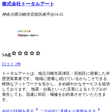
株式会社トータルアート
神奈川県川崎市宮前区南平台14-35
star
star
star
star
star
5.0
点
口コミ
2
件
トータルアートは、地元川崎市高津区・宮前区に密着した外
壁塗装業者です。 地域に密着し続けているからこそできる
軽快なフットワークを生かし、きめ細やかなサービスを提供
しております。 地震・台風といった災害によるトラブルが
発生しても、迅速に対応・補修をお約束させていただきま
す。
chevron_right
chevron_right
会社の詳細を見る
この会社に見積もり依頼をする