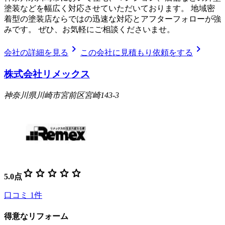
塗装などを幅広く対応させていただいております。 地域密
着型の塗装店ならではの迅速な対応とアフターフォローが強
みです。 ぜひ、お気軽にご相談くださいませ。
chevron_right
chevron_right
会社の詳細を見る
この会社に見積もり依頼をする
株式会社リメックス
神奈川県川崎市宮前区宮崎143-3
star
star
star
star
star
5.0
点
口コミ
1
件
得意なリフォーム