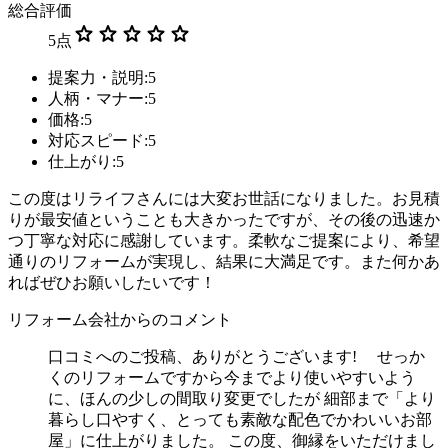
総合評価
star
star
star
star
star
5
点
提案力・説明:5
人柄・マナー:5
価格:5
対応スピード:5
仕上がり:5
この度はリライフさんには大変お世話になりました。お見積
りが最安値ということも大きかったですが、その後の迅速か
つ丁寧な対応に感謝しています。柔軟なご提案により、希望
通りのリフォームが実現し、結果に大満足です。また何かあ
ればぜひお願いしたいです！
リフォーム会社からのコメント
口コミへのご投稿、ありがとうございます! せっか
くのリフォームですから今までより使いやすいよう
に、ほんの少しの間取り変更でしたが 細部まで「より
暮らし口やすく、とっても素敵な配色でかわいいお部
屋」に仕上がりました。 この度、御縁をいただけまし