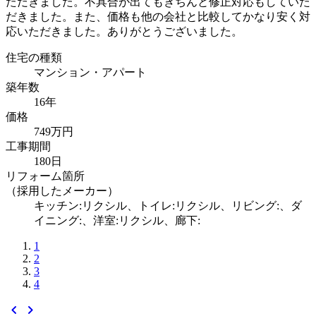
ただきました。不具合が出てもきちんと修正対応もしていた
だきました。また、価格も他の会社と比較してかなり安く対
応いただきました。ありがとうございました。
住宅の種類
マンション・アパート
築年数
16年
価格
749万円
工事期間
180日
リフォーム箇所
（採用したメーカー）
キッチン:リクシル、トイレ:リクシル、リビング:、ダ
イニング:、洋室:リクシル、廊下:
1
2
3
4
chevron_left
chevron_right