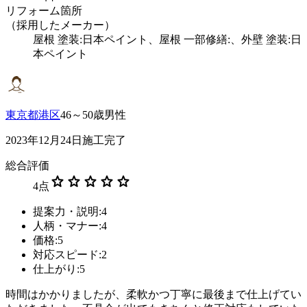
リフォーム箇所
（採用したメーカー）
屋根 塗装:日本ペイント、屋根 一部修繕:、外壁 塗装:日
本ペイント
東京都港区
46～50歳男性
2023年12月24日施工完了
総合評価
star
star
star
star
star
4
点
提案力・説明:4
人柄・マナー:4
価格:5
対応スピード:2
仕上がり:5
時間はかかりましたが、柔軟かつ丁寧に最後まで仕上げてい