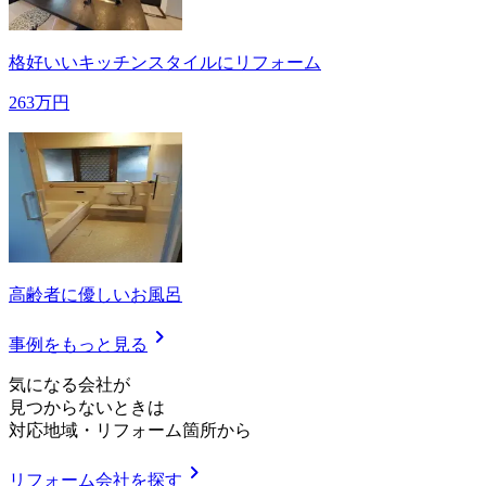
格好いいキッチンスタイルにリフォーム
263万円
高齢者に優しいお風呂
chevron_right
事例をもっと見る
気
に
な
る
会
社
が
見つからないときは
対応地域
・
リフォーム箇所
から
chevron_right
リフォーム会社を探す