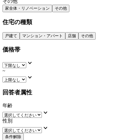
その他
家全体・リノベーション
その他
住宅の種類
戸建て
マンション・アパート
店舗
その他
価格帯
keyboard_arrow_down
~
keyboard_arrow_down
回答者属性
年齢
keyboard_arrow_down
性別
keyboard_arrow_down
条件解除