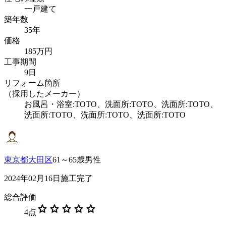
一戸建て
築年数
35年
価格
185万円
工事期間
9日
リフォーム箇所
（採用したメーカー）
お風呂・浴室:TOTO、洗面所:TOTO、洗面所:TOTO、
洗面所:TOTO、洗面所:TOTO、洗面所:TOTO
東京都大田区
61～65歳男性
2024年02月16日施工完了
総合評価
star
star
star
star
star
4
点