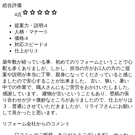
総合評価
star
star
star
star
star
4
点
提案力・説明:4
人柄・マナー:5
価格:4
対応スピード:4
仕上がり:3
築年数が経っている事、初めてのリフォームということで心
配も多くありましが。しかし、担当の方がお2人の方のご提
案や説明が本当に丁寧、親身になってくださっていると感じ
ましたので安心することが出来ました。 古い、狭い、暑い
中での作業で、職人さんにもご苦労をおかけいたしました。
感謝しています。 建物が古いということもあり、壁紙の張
り合わせが少々微妙なところがありましたので、仕上がりは
３．普通にさせていただきましたが、リライフさんにお願い
して良かったと思います。
リフォーム会社からのコメント
口コミへのご投稿、ありがとうございます! せっか