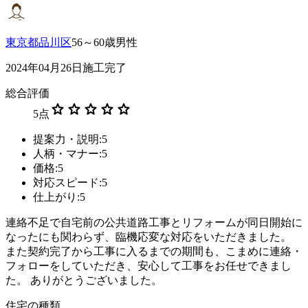
東京都品川区
56～60歳男性
2024年04月26日施工完了
総合評価
star
star
star
star
star
5
点
提案力・説明:5
人柄・マナー:5
価格:5
対応スピード:5
仕上がり:5
連絡不足で自宅前の公共道路工事とリフォームが同日開始に
なったにも関わらず、臨機応変な対応をいただきました。
また契約完了から工事に入るまでの期間も、こまめに連絡・
フォローをしていただき、安心して工事をお任せできまし
た。 ありがとうございました。
住宅の種類