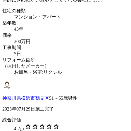
住宅の種類
マンション・アパート
築年数
43年
価格
300万円
工事期間
5日
リフォーム箇所
（採用したメーカー）
お風呂・浴室:リクシル
神奈川県横浜市鶴見区
51～55歳男性
2023年07月29日施工完了
総合評価
star
star
star
star
star
4.2
点