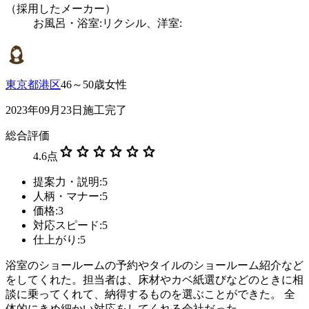
（採用したメーカー）
お風呂・浴室:リクシル、洋室:
東京都港区
46～50歳女性
2023年09月23日施工完了
総合評価
star
star
star
star
star
star
4.6
点
提案力・説明:5
人柄・マナー:5
価格:3
対応スピード:5
仕上がり:5
浴室のショールームの予約やタイルのショールーム紹介など
をしてくれた。担当者は、床材やカベ紙選びなどのときに相
談に乗ってくれて、納得するものを選ぶことができた。 全
体的にきめ細かい対応をしてくれる会社だった。