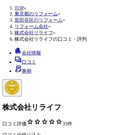
TOP
»
東京都のリフォーム
»
世田谷区のリフォーム
»
リフォーム会社
»
株式会社リライフ
»
株式会社リライフの口コミ・評判
apartment
会社情報
forum
口コミ
contract_edit
事例
株式会社リライフ
star
star
star
star
star
口コミ評価
33
件
口コミの絞り込み