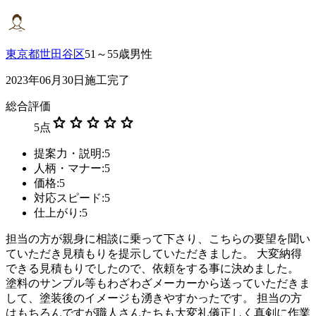
東京都世田谷区
51～55歳男性
2023年06月30日施工完了
総合評価
star
star
star
star
star
5
点
提案力・説明:5
人柄・マナー:5
価格:5
対応スピード:5
仕上がり:5
担当の方が親身に相談に乗って下さり、こちらの要望を聞い
ていただき見積もりを提示していただきました。 大変納得
できる見積もりでしたので、依頼をする事に決めました。
塗料のサンプル等もわざわざメーカーから送っていただきま
して、塗装後のイメージも湧きやすかったです。 担当の方
はもちろんですが職人さんたちも大変礼儀正しく真剣に作業