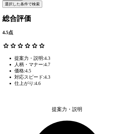
選択した条件で検索
総合評価
4.5
点
star
star
star
star
star
star
提案力・説明:4.3
人柄・マナー:4.7
価格:4.5
対応スピード:4.3
仕上がり:4.6
提案力・説明