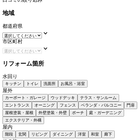
地域
都道府県
keyboard_arrow_down
市区町村
keyboard_arrow_down
リフォーム箇所
水回り
キッチン
トイレ
洗面所
お風呂・浴室
屋外
カーポート・ガレージ
ウッドデッキ
テラス・サンルーム
エントランス
オーニング
フェンス
ベランダ・バルコニー
門扉
屋根塗装・屋根
外壁塗装・外壁
ポーチ
庭・ガーデニング
エクステリア・外構
屋内
階段
玄関
リビング
ダイニング
洋室
和室
廊下