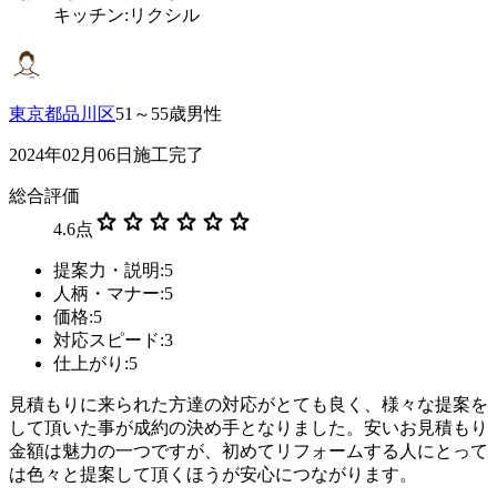
キッチン:リクシル
東京都品川区
51～55歳男性
2024年02月06日施工完了
総合評価
star
star
star
star
star
star
4.6
点
提案力・説明:5
人柄・マナー:5
価格:5
対応スピード:3
仕上がり:5
見積もりに来られた方達の対応がとても良く、様々な提案を
して頂いた事が成約の決め手となりました。安いお見積もり
金額は魅力の一つですが、初めてリフォームする人にとって
は色々と提案して頂くほうが安心につながります。