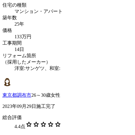
住宅の種類
マンション・アパート
築年数
25年
価格
133万円
工事期間
14日
リフォーム箇所
（採用したメーカー）
洋室:サンゲツ、和室:
東京都調布市
26～30歳女性
2023年09月29日施工完了
総合評価
star
star
star
star
star
4.4
点