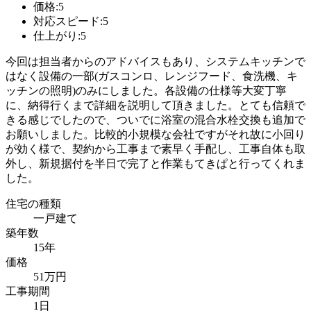
価格:5
対応スピード:5
仕上がり:5
今回は担当者からのアドバイスもあり、システムキッチンで
はなく設備の一部(ガスコンロ、レンジフード、食洗機、キ
ッチンの照明)のみにしました。各設備の仕様等大変丁寧
に、納得行くまで詳細を説明して頂きました。とても信頼で
きる感じでしたので、ついでに浴室の混合水栓交換も追加で
お願いしました。比較的小規模な会社ですがそれ故に小回り
が効く様で、契約から工事まで素早く手配し、工事自体も取
外し、新規据付を半日で完了と作業もてきぱと行ってくれま
した。
住宅の種類
一戸建て
築年数
15年
価格
51万円
工事期間
1日