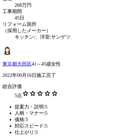
268万円
工事期間
45日
リフォーム箇所
（採用したメーカー）
キッチン:、洋室:サンゲツ
東京都大田区
41～45歳女性
2022年09月16日施工完了
総合評価
star
star
star
star
star
5
点
提案力・説明:5
人柄・マナー:5
価格:5
対応スピード:5
仕上がり:5