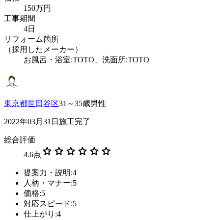
150万円
工事期間
4日
リフォーム箇所
（採用したメーカー）
お風呂・浴室:TOTO、洗面所:TOTO
東京都世田谷区
31～35歳男性
2022年03月31日施工完了
総合評価
star
star
star
star
star
star
4.6
点
提案力・説明:4
人柄・マナー:5
価格:5
対応スピード:5
仕上がり:4