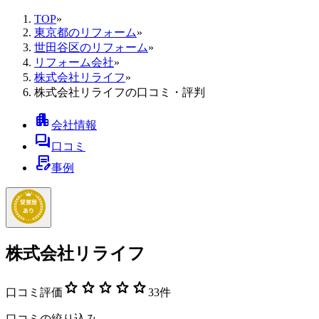
TOP
»
東京都のリフォーム
»
世田谷区のリフォーム
»
リフォーム会社
»
株式会社リライフ
»
株式会社リライフの口コミ・評判
apartment
会社情報
forum
口コミ
contract_edit
事例
株式会社リライフ
star
star
star
star
star
口コミ評価
33
件
口コミの絞り込み