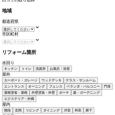
地域
都道府県
keyboard_arrow_down
市区町村
keyboard_arrow_down
リフォーム箇所
水回り
キッチン
トイレ
洗面所
お風呂・浴室
屋外
カーポート・ガレージ
ウッドデッキ
テラス・サンルーム
エントランス
オーニング
フェンス
ベランダ・バルコニー
門扉
屋根塗装・屋根
外壁塗装・外壁
ポーチ
庭・ガーデニング
エクステリア・外構
屋内
階段
玄関
リビング
ダイニング
洋室
和室
廊下