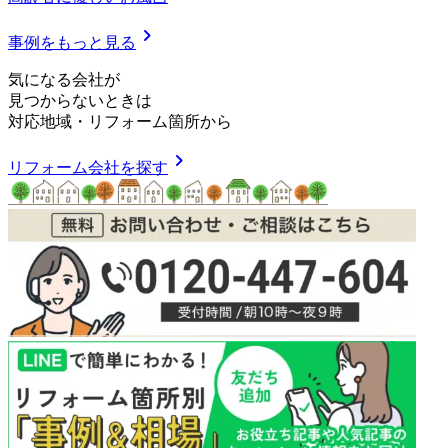
chevron_right
事例をもっと見る
気
に
な
る
会
社
が
見つからないときは
対応地域
・
リフォーム箇所
から
chevron_right
リフォーム会社を探す