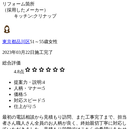
リフォーム箇所
（採用したメーカー）
キッチン:クリナップ
東京都品川区
51～55歳女性
2023年03月22日施工完了
総合評価
star
star
star
star
star
star
4.8
点
提案力・説明:4
人柄・マナー:5
価格:5
対応スピード:5
仕上がり:5
最初の電話相談から見積もり訪問、また工事完了まで、担当
者さん職人さん全員のお人柄が良く、終始親切丁寧に対応し