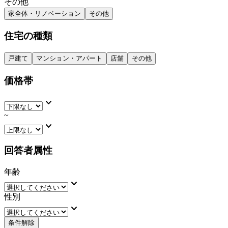
その他
家全体・リノベーション
その他
住宅の種類
戸建て
マンション・アパート
店舗
その他
価格帯
keyboard_arrow_down
~
keyboard_arrow_down
回答者属性
年齢
keyboard_arrow_down
性別
keyboard_arrow_down
条件解除