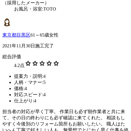
（採用したメーカー）
お風呂・浴室:TOTO
東京都目黒区
61～65歳女性
2021年11月30日施工完了
総合評価
star
star
star
star
star
4.2
点
提案力・説明:4
人柄・マナー:5
価格:4
対応スピード:4
仕上がり:4
担当者の対応が早く丁寧。 作業日も必ず朝作業者と共に来
て、その日の終わりにも必ず確認に来てくれた。 相談もし
やすく今後別のリフォーム箇所もお願いしたい。 職人はた
いへん丁寧で好ましい人も、無愛想でとにかく早く仕事を終