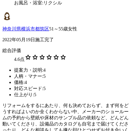
お風呂・浴室:リクシル
神奈川県横浜市都筑区
51～55歳女性
2022年05月19日施工完了
総合評価
star
star
star
star
star
star
4.6
点
提案力・説明:4
人柄・マナー:5
価格:4
対応スピード:5
仕上がり:5
リフォームをするにあたり、何も決めておらず、まず何をど
うすればよいのか全くわからない中、メーカーのショールー
ムの予約から壁紙や床材のサンプル品の依頼など、どんどん
動いてくださり、設備品のカタログも自宅まで届けてくださ
ったり、どんな相談をしても嫌な顔ひとつせずお付き合いく