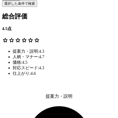
選択した条件で検索
総合評価
4.5
点
star
star
star
star
star
star
提案力・説明:4.3
人柄・マナー:4.7
価格:4.5
対応スピード:4.3
仕上がり:4.6
提案力・説明