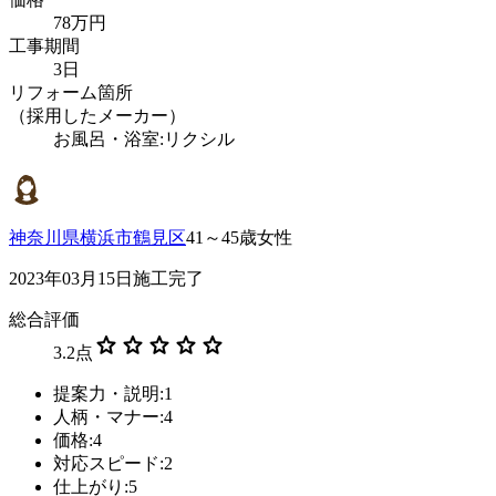
78万円
工事期間
3日
リフォーム箇所
（採用したメーカー）
お風呂・浴室:リクシル
神奈川県横浜市鶴見区
41～45歳女性
2023年03月15日施工完了
総合評価
star
star
star
star
star
3.2
点
提案力・説明:1
人柄・マナー:4
価格:4
対応スピード:2
仕上がり:5