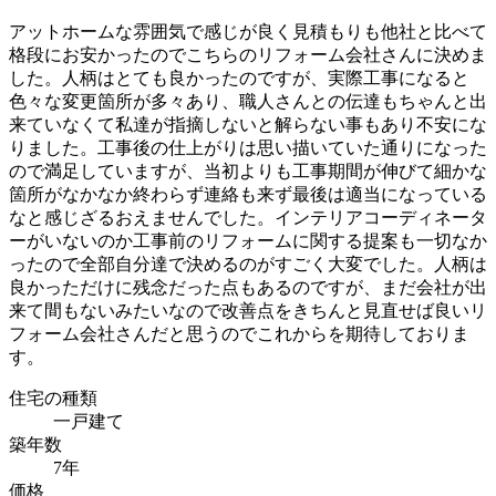
アットホームな雰囲気で感じが良く見積もりも他社と比べて
格段にお安かったのでこちらのリフォーム会社さんに決めま
した。人柄はとても良かったのですが、実際工事になると
色々な変更箇所が多々あり、職人さんとの伝達もちゃんと出
来ていなくて私達が指摘しないと解らない事もあり不安にな
りました。工事後の仕上がりは思い描いていた通りになった
ので満足していますが、当初よりも工事期間が伸びて細かな
箇所がなかなか終わらず連絡も来ず最後は適当になっている
なと感じざるおえませんでした。インテリアコーディネータ
ーがいないのか工事前のリフォームに関する提案も一切なか
ったので全部自分達で決めるのがすごく大変でした。人柄は
良かっただけに残念だった点もあるのですが、まだ会社が出
来て間もないみたいなので改善点をきちんと見直せば良いリ
フォーム会社さんだと思うのでこれからを期待しておりま
す。
住宅の種類
一戸建て
築年数
7年
価格