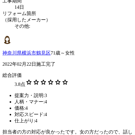
工事期間
14日
リフォーム箇所
（採用したメーカー）
その他:
神奈川県横浜市鶴見区
71歳～女性
2022年02月22日施工完了
総合評価
star
star
star
star
star
star
3.8
点
提案力・説明:3
人柄・マナー:4
価格:4
対応スピード:4
仕上がり:4
担当者の方の対応が良かったです。女の方だったので、話し