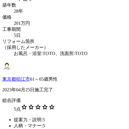
築年数
28年
価格
201万円
工事期間
5日
リフォーム箇所
（採用したメーカー）
お風呂・浴室:TOTO、洗面所:TOTO
東京都狛江市
61～65歳男性
2023年04月25日施工完了
総合評価
star
star
star
star
star
5
点
提案力・説明:5
人柄・マナー:5