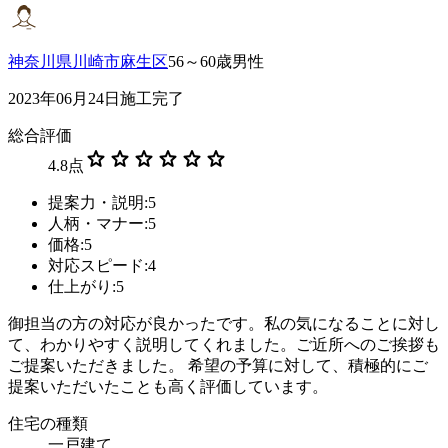
神奈川県川崎市麻生区
56～60歳男性
2023年06月24日施工完了
総合評価
star
star
star
star
star
star
4.8
点
提案力・説明:5
人柄・マナー:5
価格:5
対応スピード:4
仕上がり:5
御担当の方の対応が良かったです。私の気になることに対し
て、わかりやすく説明してくれました。ご近所へのご挨拶も
ご提案いただきました。 希望の予算に対して、積極的にご
提案いただいたことも高く評価しています。
住宅の種類
一戸建て