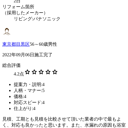
2日
リフォーム箇所
（採用したメーカー）
リビング:パナソニック
東京都目黒区
56～60歳男性
2022年09月06日施工完了
総合評価
star
star
star
star
star
4.2
点
提案力・説明:4
人柄・マナー:5
価格:4
対応スピード:4
仕上がり:4
見積、工期とも見積を比較させて頂いた業者の中で最もよ
く、対応も良かったと思います。また、水漏れの原因も浴室