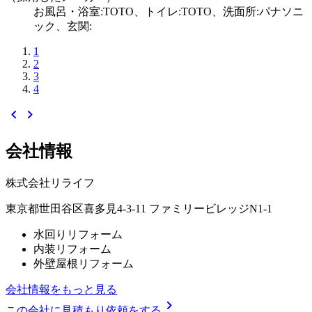
お風呂・浴室:TOTO、トイレ:TOTO、洗面所:パナソニ
ック、玄関:
1
2
3
4
chevron_left
chevron_right
会社情報
株式会社リライフ
東京都世田谷区喜多見4-3-11 ファミリービレッジN1-1
水回りリフォーム
内装リフォーム
外壁屋根リフォーム
会社情報をもっと見る
chevron_right
この会社に見積もり依頼をする