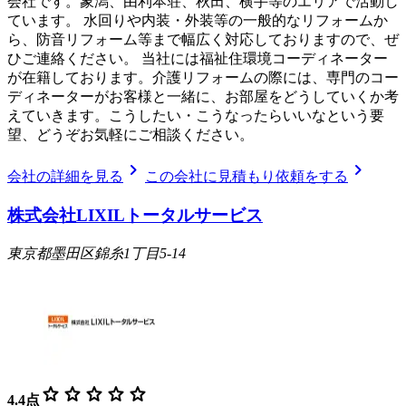
会社です。象潟、由利本荘、秋田、横手等のエリアで活動し
ています。 水回りや内装・外装等の一般的なリフォームか
ら、防音リフォーム等まで幅広く対応しておりますので、ぜ
ひご連絡ください。 当社には福祉住環境コーディネーター
が在籍しております。介護リフォームの際には、専門のコー
ディネーターがお客様と一緒に、お部屋をどうしていくか考
えていきます。こうしたい・こうなったらいいなという要
望、どうぞお気軽にご相談ください。
chevron_right
chevron_right
会社の詳細を見る
この会社に見積もり依頼をする
株式会社LIXILトータルサービス
東京都墨田区錦糸1丁目5-14
star
star
star
star
star
4.4
点