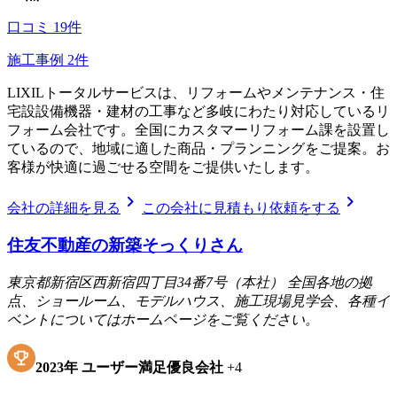
口コミ
19
件
施工事例
2
件
LIXILトータルサービスは、リフォームやメンテナンス・住
宅設設備機器・建材の工事など多岐にわたり対応しているリ
フォーム会社です。全国にカスタマーリフォーム課を設置し
ているので、地域に適した商品・プランニングをご提案。お
客様が快適に過ごせる空間をご提供いたします。
chevron_right
chevron_right
会社の詳細を見る
この会社に見積もり依頼をする
住友不動産の新築そっくりさん
東京都新宿区西新宿四丁目34番7号（本社） 全国各地の拠
点、ショールーム、モデルハウス、施工現場見学会、各種イ
ベントについてはホームページをご覧ください。
2023
年
ユーザー満足優良会社
+
4