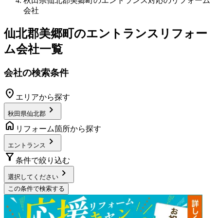
秋田県仙北郡美郷町のエントランス対応のリフォーム
会社
仙北郡美郷町
の
エントランスリフォー
ム
会社一覧
会社の検索条件
location_on
エリアから探す
chevron_right
秋田県仙北郡
home
リフォーム箇所から探す
chevron_right
エントランス
filter_alt
条件で絞り込む
chevron_right
選択してください
この条件で検索する