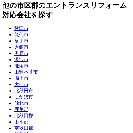
他
の市区郡の
エントランスリフォーム
対応会社を探す
秋田市
能代市
横手市
大館市
男鹿市
湯沢市
鹿角市
由利本荘市
潟上市
大仙市
北秋田市
にかほ市
仙北市
鹿角郡
北秋田郡
山本郡
南秋田郡