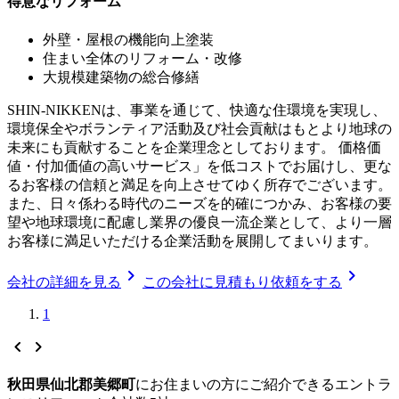
得意なリフォーム
外壁・屋根の機能向上塗装
住まい全体のリフォーム・改修
大規模建築物の総合修繕
SHIN-NIKKENは、事業を通じて、快適な住環境を実現し、
環境保全やボランティア活動及び社会貢献はもとより地球の
未来にも貢献することを企業理念としております。 価格価
値・付加価値の高いサービス」を低コストでお届けし、更な
るお客様の信頼と満足を向上させてゆく所存でございます。
また、日々係わる時代のニーズを的確につかみ、お客様の要
望や地球環境に配慮し業界の優良一流企業として、より一層
お客様に満足いただける企業活動を展開してまいります。
chevron_right
chevron_right
会社の詳細を見る
この会社に見積もり依頼をする
1
chevron_left
chevron_right
秋田県仙北郡美郷町
に
お住まいの方にご紹介できる
エントラ