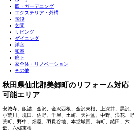
庭・ガーデニング
エクステリア・外構
階段
玄関
リビング
ダイニング
洋室
和室
廊下
家全体・リノベーション
その他
秋田県仙北郡美郷町
のリフォーム対応
可能エリア
安城寺
、
飯詰
、
金沢
、
金沢西根
、
金沢東根
、
上深井
、
黒沢
、
小荒川
、
境田
、
佐野
、
千屋
、
土崎
、
天神堂
、
中野
、
浪花
、
野
荒町
、
野中
、
畑屋
、
羽貫谷地
、
本堂城回
、
南町
、
鑓田
、
六
郷
、
六郷東根