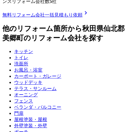
ンスリフォーム
会社数
5
社
chevron_right
無料
リフォーム会社一括見積もり依頼
他のリフォーム箇所から
秋田県仙北郡
美郷町
のリフォーム会社を探す
キッチン
トイレ
洗面所
お風呂・浴室
カーポート・ガレージ
ウッドデッキ
テラス・サンルーム
オーニング
フェンス
ベランダ・バルコニー
門扉
屋根塗装・屋根
外壁塗装・外壁
ポーチ