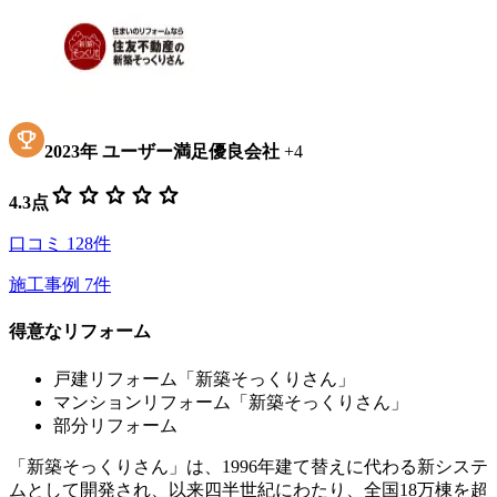
2023
年
ユーザー満足優良会社
+
4
star
star
star
star
star
4.3
点
口コミ
128
件
施工事例
7
件
得意なリフォーム
戸建リフォーム「新築そっくりさん」
マンションリフォーム「新築そっくりさん」
部分リフォーム
「新築そっくりさん」は、1996年建て替えに代わる新システ
ムとして開発され、以来四半世紀にわたり、全国18万棟を超