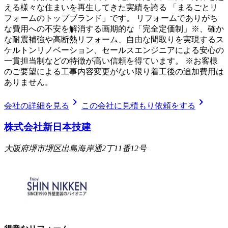
える様々な住まいを再生してきた実績を誇る 「まるごとリ
フォームのトップブランド」です。 リフォームでありがち
な費用への不安を解消する画期的な「完全定価制」※、確か
な耐震補強や高断熱リフォーム、自由な間取りを実現するス
ケルトンリノベーション、セールスエンジニアによる安心の
一貫担当制などの特徴が高い信頼を得ています。 ※お客様
のご要望による工事内容変更がない限り着工後の追加費用は
ありません。
chevron_right
chevron_right
会社の詳細を見る
この会社に見積もり依頼をする
株式会社新日本技建
大阪府堺市堺区出島海岸通2丁11番12号