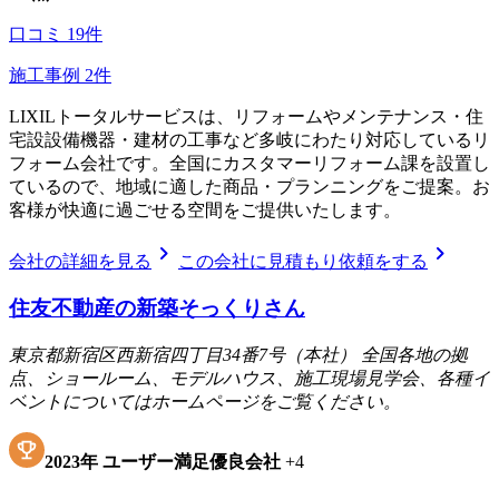
口コミ
19
件
施工事例
2
件
LIXILトータルサービスは、リフォームやメンテナンス・住
宅設設備機器・建材の工事など多岐にわたり対応しているリ
フォーム会社です。全国にカスタマーリフォーム課を設置し
ているので、地域に適した商品・プランニングをご提案。お
客様が快適に過ごせる空間をご提供いたします。
chevron_right
chevron_right
会社の詳細を見る
この会社に見積もり依頼をする
住友不動産の新築そっくりさん
東京都新宿区西新宿四丁目34番7号（本社） 全国各地の拠
点、ショールーム、モデルハウス、施工現場見学会、各種イ
ベントについてはホームページをご覧ください。
2023
年
ユーザー満足優良会社
+
4