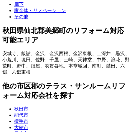
廊下
家全体・リノベーション
その他
秋田県仙北郡美郷町
のリフォーム対応
可能エリア
安城寺
、
飯詰
、
金沢
、
金沢西根
、
金沢東根
、
上深井
、
黒沢
、
小荒川
、
境田
、
佐野
、
千屋
、
土崎
、
天神堂
、
中野
、
浪花
、
野
荒町
、
野中
、
畑屋
、
羽貫谷地
、
本堂城回
、
南町
、
鑓田
、
六
郷
、
六郷東根
他
の市区郡の
テラス・サンルームリフ
ォーム
対応会社を探す
秋田市
能代市
横手市
大館市