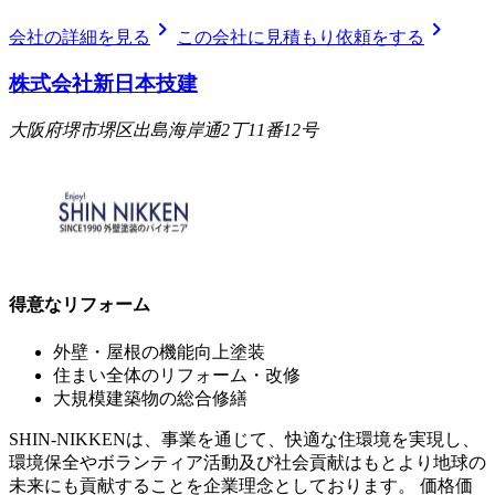
chevron_right
chevron_right
会社の詳細を見る
この会社に見積もり依頼をする
株式会社新日本技建
大阪府堺市堺区出島海岸通2丁11番12号
得意なリフォーム
外壁・屋根の機能向上塗装
住まい全体のリフォーム・改修
大規模建築物の総合修繕
SHIN-NIKKENは、事業を通じて、快適な住環境を実現し、
環境保全やボランティア活動及び社会貢献はもとより地球の
未来にも貢献することを企業理念としております。 価格価