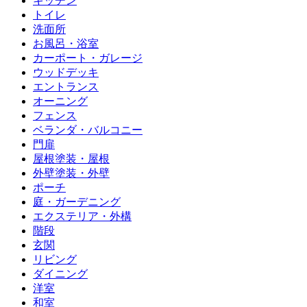
キッチン
トイレ
洗面所
お風呂・浴室
カーポート・ガレージ
ウッドデッキ
エントランス
オーニング
フェンス
ベランダ・バルコニー
門扉
屋根塗装・屋根
外壁塗装・外壁
ポーチ
庭・ガーデニング
エクステリア・外構
階段
玄関
リビング
ダイニング
洋室
和室