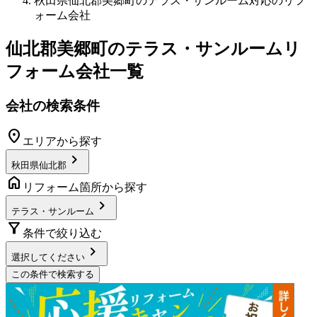
秋田県仙北郡美郷町のテラス・サンルーム対応のリフ
ォーム会社
仙北郡美郷町
の
テラス・サンルームリ
フォーム
会社一覧
会社の検索条件
location_on
エリアから探す
chevron_right
秋田県仙北郡
home
リフォーム箇所から探す
chevron_right
テラス・サンルーム
filter_alt
条件で絞り込む
chevron_right
選択してください
この条件で検索する