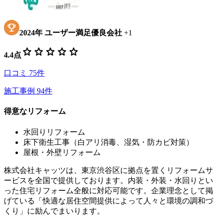
2024
年
ユーザー満足優良会社
+
1
star
star
star
star
star
4.4
点
口コミ
75
件
施工事例
94
件
得意なリフォーム
水回りリフォーム
床下衛生工事（白アリ消毒、湿気・防カビ対策）
屋根・外壁リフォーム
株式会社キャッツは、東京渋谷区に拠点を置くリフォームサ
ービスを全国で提供しております。内装・外装・水回りとい
った住宅リフォーム全般に対応可能です。企業理念として掲
げている「快適な居住空間提供によって人々と環境の調和づ
くり」に励んでまいります。