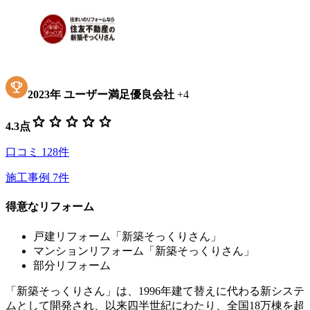
2023
年
ユーザー満足優良会社
+
4
star
star
star
star
star
4.3
点
口コミ
128
件
施工事例
7
件
得意なリフォーム
戸建リフォーム「新築そっくりさん」
マンションリフォーム「新築そっくりさん」
部分リフォーム
「新築そっくりさん」は、1996年建て替えに代わる新システ
ムとして開発され、以来四半世紀にわたり、全国18万棟を超