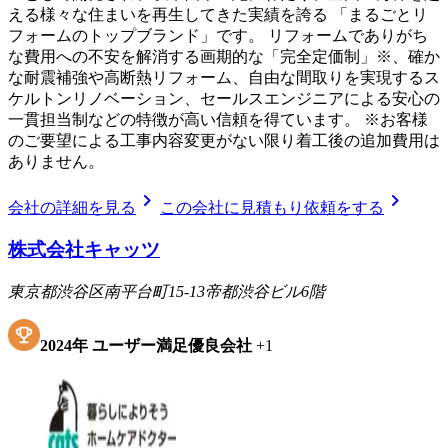
える様々な住まいを再生してきた実績を誇る 「まるごとリ
フォームのトップブランド」です。 リフォームでありがち
な費用への不安を解消する画期的な「完全定価制」※、確か
な耐震補強や高断熱リフォーム、自由な間取りを実現するス
ケルトンリノベーション、セールスエンジニアによる安心の
一貫担当制などの特徴が高い信頼を得ています。 ※お客様
のご要望による工事内容変更がない限り着工後の追加費用は
ありません。
chevron_right
chevron_right
会社の詳細を見る
この会社に見積もり依頼をする
株式会社キャッツ
東京都渋谷区南平台町15-13帝都渋谷ビル6階
2024
年
ユーザー満足優良会社
+
1