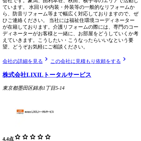
会社です。象潟、由利本荘、秋田、横手等のエリアで活動し
ています。 水回りや内装・外装等の一般的なリフォームか
ら、防音リフォーム等まで幅広く対応しておりますので、ぜ
ひご連絡ください。 当社には福祉住環境コーディネーター
が在籍しております。介護リフォームの際には、専門のコー
ディネーターがお客様と一緒に、お部屋をどうしていくか考
えていきます。こうしたい・こうなったらいいなという要
望、どうぞお気軽にご相談ください。
chevron_right
chevron_right
会社の詳細を見る
この会社に見積もり依頼をする
株式会社LIXILトータルサービス
東京都墨田区錦糸1丁目5-14
star
star
star
star
star
4.4
点