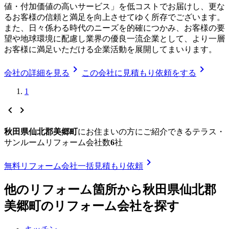
値・付加価値の高いサービス」を低コストでお届けし、更な
るお客様の信頼と満足を向上させてゆく所存でございます。
また、日々係わる時代のニーズを的確につかみ、お客様の要
望や地球環境に配慮し業界の優良一流企業として、より一層
お客様に満足いただける企業活動を展開してまいります。
chevron_right
chevron_right
会社の詳細を見る
この会社に見積もり依頼をする
1
chevron_left
chevron_right
秋田県仙北郡美郷町
に
お住まいの方にご紹介できる
テラス・
サンルームリフォーム
会社数
6
社
chevron_right
無料
リフォーム会社一括見積もり依頼
他のリフォーム箇所から
秋田県仙北郡
美郷町
のリフォーム会社を探す