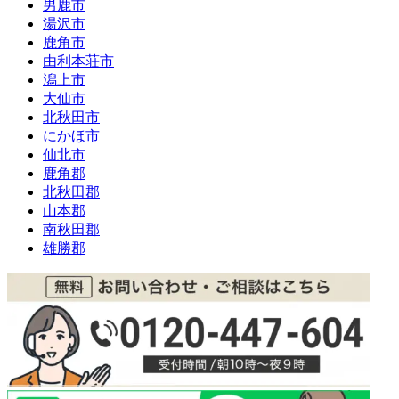
男鹿市
湯沢市
鹿角市
由利本荘市
潟上市
大仙市
北秋田市
にかほ市
仙北市
鹿角郡
北秋田郡
山本郡
南秋田郡
雄勝郡