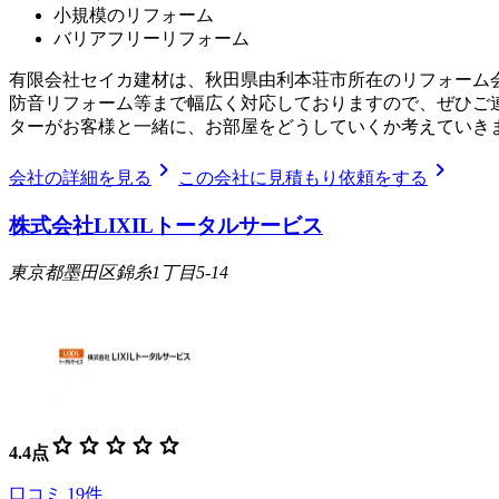
小規模のリフォーム
バリアフリーリフォーム
有限会社セイカ建材は、秋田県由利本荘市所在のリフォーム
防音リフォーム等まで幅広く対応しておりますので、ぜひご
ターがお客様と一緒に、お部屋をどうしていくか考えていき
chevron_right
chevron_right
会社の詳細を見る
この会社に見積もり依頼をする
株式会社LIXILトータルサービス
東京都墨田区錦糸1丁目5-14
star
star
star
star
star
4.4
点
口コミ
19
件