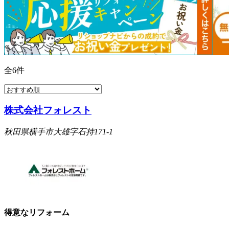
全
6
件
株式会社フォレスト
秋田県横手市大雄字石持171-1
得意なリフォーム