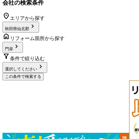
会社の検索条件
location_on
エリアから探す
chevron_right
秋田県仙北郡
home
リフォーム箇所から探す
chevron_right
門扉
filter_alt
条件で絞り込む
chevron_right
選択してください
この条件で検索する