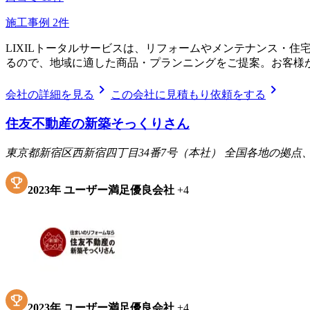
施工事例
2
件
LIXILトータルサービスは、リフォームやメンテナンス・
るので、地域に適した商品・プランニングをご提案。お客様
chevron_right
chevron_right
会社の詳細を見る
この会社に見積もり依頼をする
住友不動産の新築そっくりさん
東京都新宿区西新宿四丁目34番7号（本社） 全国各地の拠
2023
年
ユーザー満足優良会社
+
4
2023
年
ユーザー満足優良会社
+
4