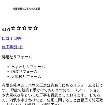
star
star
star
star
star
4.1
点
口コミ
10
件
施工事例
1
件
得意なリフォーム
水まわりリフォーム
内装リフォーム
大規模リフォーム
有限会社キムラハウス工房は青森市にあるリフォーム会社で
す。 戸建て新築も手がけておりますので、リノベーション
や大規模改修といった工事も得意としております。 もちろ
ん、内装や水まわりなど、住宅に関することは幅広く対応致
しますので、お気軽にご相談下さい。