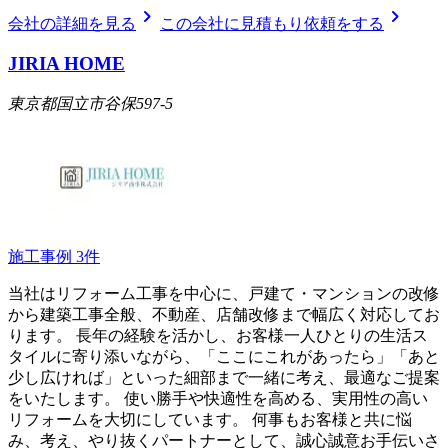
chevron_right
chevron_right
会社の詳細を見る
この会社に見積もり依頼をする
JIRIA HOME
東京都国立市谷保597-5
施工事例
3
件
当社はリフォーム工事を中心に、戸建て・マンションの改修
から建築工事全般、不動産、店舗改修まで幅広く対応してお
ります。 長年の経験を活かし、お客様一人ひとりの生活ス
タイルに寄り添いながら、「ここにこれがあったら」「あと
少し広ければ」といった細部まで一緒に考え、最適なご提案
をいたします。 使い勝手や快適性を高める、実用性の高い
リフォームを大切にしています。 何事もお客様と共に悩
み、考え、やり抜くパートナーとして、誠心誠意お手伝いさ