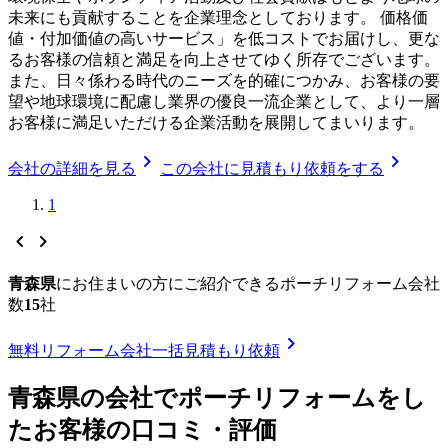
未来にも貢献することを企業理念としております。 価格価
値・付加価値の高いサービス」を低コストでお届けし、更な
るお客様の信頼と満足を向上させてゆく所存でございます。
また、日々係わる時代のニーズを的確につかみ、お客様の要
望や地球環境に配慮し業界の優良一流企業として、より一層
お客様に満足いただける企業活動を展開してまいります。
chevron_right
chevron_right
会社の詳細を見る
この会社に見積もり依頼をする
1
chevron_left
chevron_right
青森県
に
お住まいの方にご紹介できる
ポーチリフォーム
会社
数
15
社
chevron_right
無料
リフォーム会社一括見積もり依頼
青森県
の会社で
ポーチリフォーム
をし
たお客様の口コミ・評価