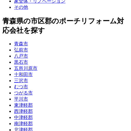
家全体・リノベーション
その他
青森県
の市区郡の
ポーチリフォーム
対
応会社を探す
青森市
弘前市
八戸市
黒石市
五所川原市
十和田市
三沢市
むつ市
つがる市
平川市
東津軽郡
西津軽郡
中津軽郡
南津軽郡
北津軽郡