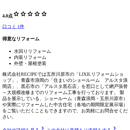
star
star
star
star
star
4.0
点
口コミ
1
件
得意なリフォーム
水回りリフォーム
内装リフォーム
外壁・屋根塗装
株式会社RECIPEでは五所川原市の「LIXILリフォームショ
ップ」、青森市浪岡の「住まいのショールーム アルスタ浪
岡店」、黒石市の「アルスタ黒石店」を窓口として網戸張替
～大規模改修までのリフォーム工事を行っております。 製
品を展示している、ショールーム（青森浪岡・五所川原市）
や実際にリフォームした中古住宅（各地の期間限定展示場）
をご覧いただくこともできますので、お気軽にお問合せくだ
さい。
chevron_right
chevron_right