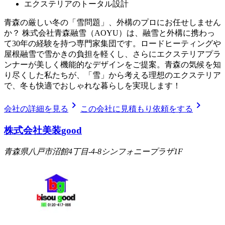
エクステリアのトータル設計
青森の厳しい冬の「雪問題」、外構のプロにお任せしません
か？ 株式会社青森融雪（AOYU）は、融雪と外構に携わっ
て30年の経験を持つ専門家集団です。ロードヒーティングや
屋根融雪で雪かきの負担を軽くし、さらにエクステリアプラ
ンナーが美しく機能的なデザインをご提案。青森の気候を知
り尽くした私たちが、「雪」から考える理想のエクステリア
で、冬も快適でおしゃれな暮らしを実現します！
chevron_right
chevron_right
会社の詳細を見る
この会社に見積もり依頼をする
株式会社美装good
青森県八戸市沼館4丁目-4-8シンフォニープラザ1F