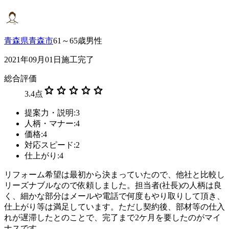
青森県青森市
61～65歳男性
2021年09月01日施工完了
総合評価
star
star
star
star
star
3.4
点
提案力・説明:3
人柄・マナー:4
価格:4
対応スピード:2
仕上がり:4
リフォーム希望は最初から決まっていたので、他社と比較し
リーズナブルなので依頼しました。担当者(社長)の人柄は良
く、細かな部分はメールや電話で何度もやり取りして頂き、
仕上がり等は満足しています。ただし契約後、部材等の仕入
れが遅滞したとのことで、完了まで2ケ月を要したのがマイ
ナスです。