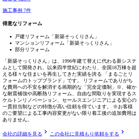
施工事例
7
件
得意なリフォーム
戸建リフォーム「新築そっくりさん」
マンションリフォーム「新築そっくりさん」
部分リフォーム
「新築そっくりさん」は、1996年建て替えに代わる新システ
ムとして開発され、以来四半世紀にわたり、全国18万棟を超
える様々な住まいを再生してきた実績を誇る 「まるごとリ
フォームのトップブランド」です。 リフォームでありがち
な費用への不安を解消する画期的な「完全定価制」※、確か
な耐震補強や高断熱リフォーム、自由な間取りを実現するス
ケルトンリノベーション、セールスエンジニアによる安心の
一貫担当制などの特徴が高い信頼を得ています。 ※お客様
のご要望による工事内容変更がない限り着工後の追加費用は
ありません。
chevron_right
chevron_right
会社の詳細を見る
この会社に見積もり依頼をする