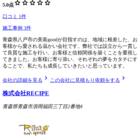
star
star
star
star
star
5.0
点
口コミ
1
件
施工事例
3
件
青森県八戸市の美装goodが目指すのは、地域に根差した、お
客様から愛される温かい会社です。弊社では設立から一貫し
て良質な施工を行い、お客様と信頼関係を築くことを重視し
てきました。お客様に寄り添い、それぞれの夢をカタチにす
ることで、私たちも成長していきたいと思っています。
chevron_right
chevron_right
会社の詳細を見る
この会社に見積もり依頼をする
株式会社RECIPE
青森県青森市浪岡福田三丁目2番地4