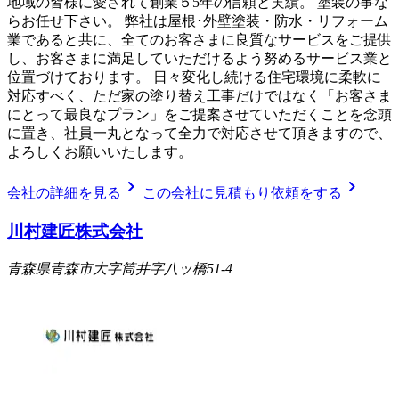
地域の皆様に愛されて創業５5年の信頼と実績。 塗装の事な
らお任せ下さい。 弊社は屋根･外壁塗装・防水・リフォーム
業であると共に、全てのお客さまに良質なサービスをご提供
し、お客さまに満足していただけるよう努めるサービス業と
位置づけております。 日々変化し続ける住宅環境に柔軟に
対応すべく、ただ家の塗り替え工事だけではなく「お客さま
にとって最良なプラン」をご提案させていただくことを念頭
に置き、社員一丸となって全力で対応させて頂きますので、
よろしくお願いいたします。
chevron_right
chevron_right
会社の詳細を見る
この会社に見積もり依頼をする
川村建匠株式会社
青森県青森市大字筒井字八ッ橋51-4