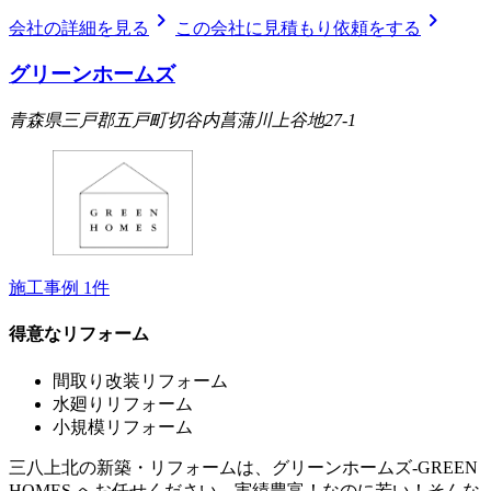
chevron_right
chevron_right
会社の詳細を見る
この会社に見積もり依頼をする
グリーンホームズ
青森県三戸郡五戸町切谷内菖蒲川上谷地27-1
施工事例
1
件
得意なリフォーム
間取り改装リフォーム
水廻りリフォーム
小規模リフォーム
三八上北の新築・リフォームは、グリーンホームズ‐GREEN
HOMES‐へお任せください。実績豊富！なのに若い！そんな