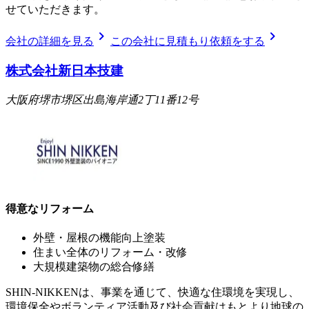
せていただきます。
chevron_right
chevron_right
会社の詳細を見る
この会社に見積もり依頼をする
株式会社新日本技建
大阪府堺市堺区出島海岸通2丁11番12号
得意なリフォーム
外壁・屋根の機能向上塗装
住まい全体のリフォーム・改修
大規模建築物の総合修繕
SHIN-NIKKENは、事業を通じて、快適な住環境を実現し、
環境保全やボランティア活動及び社会貢献はもとより地球の