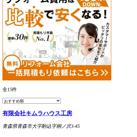
全
15
件
有限会社キムラハウス工房
青森県青森市大字駒込字桐ノ沢3-45