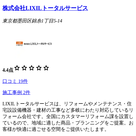
株式会社LIXILトータルサービス
東京都墨田区錦糸1丁目5-14
star
star
star
star
star
4.4
点
口コミ
19
件
施工事例
2
件
LIXILトータルサービスは、リフォームやメンテナンス・住
宅設設備機器・建材の工事など多岐にわたり対応しているリ
フォーム会社です。全国にカスタマーリフォーム課を設置し
ているので、地域に適した商品・プランニングをご提案。お
客様が快適に過ごせる空間をご提供いたします。