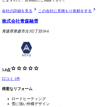
chevron_right
chevron_right
会社の詳細を見る
この会社に見積もり依頼をする
株式会社青森融雪
青森県青森市古川2丁目18-6
star
star
star
star
star
5.0
点
口コミ
1
件
得意なリフォーム
ロードヒーティング
雪に強い外構デザイン