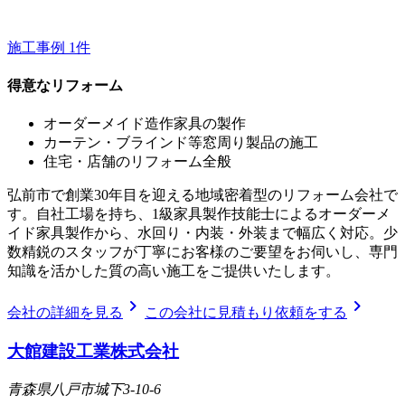
施工事例
1
件
得意なリフォーム
オーダーメイド造作家具の製作
カーテン・ブラインド等窓周り製品の施工
住宅・店舗のリフォーム全般
弘前市で創業30年目を迎える地域密着型のリフォーム会社で
す。自社工場を持ち、1級家具製作技能士によるオーダーメ
イド家具製作から、水回り・内装・外装まで幅広く対応。少
数精鋭のスタッフが丁寧にお客様のご要望をお伺いし、専門
知識を活かした質の高い施工をご提供いたします。
chevron_right
chevron_right
会社の詳細を見る
この会社に見積もり依頼をする
大館建設工業株式会社
青森県八戸市城下3-10-6