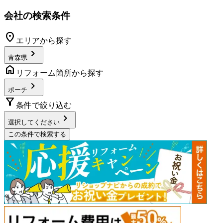
会社の検索条件
location_on
エリアから探す
chevron_right
青森県
home
リフォーム箇所から探す
chevron_right
ポーチ
filter_alt
条件で絞り込む
chevron_right
選択してください
この条件で検索する