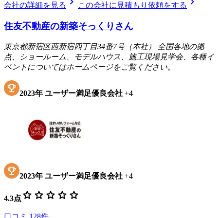
chevron_right
chevron_right
会社の詳細を見る
この会社に見積もり依頼をする
住友不動産の新築そっくりさん
東京都新宿区西新宿四丁目34番7号（本社） 全国各地の拠
点、ショールーム、モデルハウス、施工現場見学会、各種イ
ベントについてはホームページをご覧ください。
2023
年
ユーザー満足優良会社
+
4
2023
年
ユーザー満足優良会社
+
4
star
star
star
star
star
4.3
点
口コミ
128
件