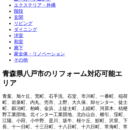
エクステリア・外構
階段
玄関
リビング
ダイニング
洋室
和室
廊下
家全体・リノベーション
その他
青森県八戸市
のリフォーム対応可能エ
リア
青葉
、
旭ケ丘
、
荒町
、
石手洗
、
石堂
、
市川町
、
一番町
、
稲荷
町
、
岩泉町
、
内丸
、
売市
、
上野
、
大久保
、
卸センター
、
徒士
町
、
鍛冶町
、
柏崎
、
金浜
、
上徒士町
、
上組町
、
河原木
、
桔梗
野工業団地
、
北インター工業団地
、
北白山台
、
櫛引
、
窪町
、
江陽
、
小田
、
小中野
、
是川
、
坂牛
、
桜ケ丘
、
鮫町
、
沢里
、
下
長
、
十一日町
、
十三日町
、
十八日町
、
十六日町
、
常海町
、
常