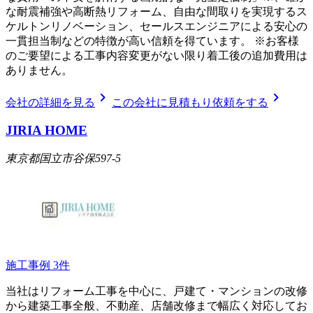
な耐震補強や高断熱リフォーム、自由な間取りを実現するス
ケルトンリノベーション、セールスエンジニアによる安心の
一貫担当制などの特徴が高い信頼を得ています。 ※お客様
のご要望による工事内容変更がない限り着工後の追加費用は
ありません。
chevron_right
chevron_right
会社の詳細を見る
この会社に見積もり依頼をする
JIRIA HOME
東京都国立市谷保597-5
施工事例
3
件
当社はリフォーム工事を中心に、戸建て・マンションの改修
から建築工事全般、不動産、店舗改修まで幅広く対応してお