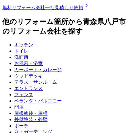
chevron_right
無料
リフォーム会社一括見積もり依頼
他のリフォーム箇所から
青森県八戸市
のリフォーム会社を探す
キッチン
トイレ
洗面所
お風呂・浴室
カーポート・ガレージ
ウッドデッキ
テラス・サンルーム
エントランス
フェンス
ベランダ・バルコニー
門扉
屋根塗装・屋根
外壁塗装・外壁
ポーチ
庭・ガーデニング