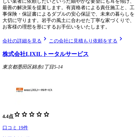
しい業者に依頼したいといった細やかな要望にも耳を傾け、
最善の解決策を提案します。有資格者による責任施工と、工
事保険・保証書によるダブルの安心保証で、未来の暮らしを
大切に守ります。岩手の風土に合わせた丁寧な家づくりで、
お客様の理想を形にするお手伝いをいたします。
chevron_right
chevron_right
会社の詳細を見る
この会社に見積もり依頼をする
株式会社LIXILトータルサービス
東京都墨田区錦糸1丁目5-14
star
star
star
star
star
4.4
点
口コミ
19
件