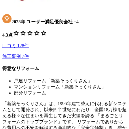
2023
年
ユーザー満足優良会社
+
4
star
star
star
star
star
4.3
点
口コミ
128
件
施工事例
7
件
得意なリフォーム
戸建リフォーム「新築そっくりさん」
マンションリフォーム「新築そっくりさん」
部分リフォーム
「新築そっくりさん」は、1996年建て替えに代わる新システ
ムとして開発され、以来四半世紀にわたり、全国18万棟を超
える様々な住まいを再生してきた実績を誇る 「まるごとリ
フォームのトップブランド」です。 リフォームでありがち
な費用への不安を解消する画期的な「完全定価制」※、確か