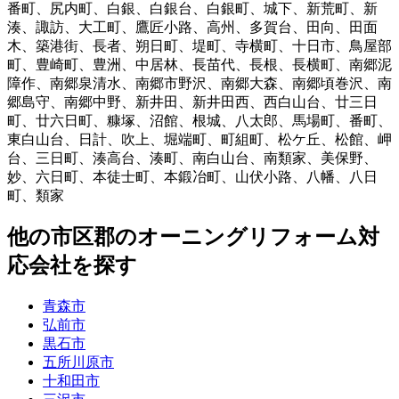
番町
、
尻内町
、
白銀
、
白銀台
、
白銀町
、
城下
、
新荒町
、
新
湊
、
諏訪
、
大工町
、
鷹匠小路
、
高州
、
多賀台
、
田向
、
田面
木
、
築港街
、
長者
、
朔日町
、
堤町
、
寺横町
、
十日市
、
鳥屋部
町
、
豊崎町
、
豊洲
、
中居林
、
長苗代
、
長根
、
長横町
、
南郷泥
障作
、
南郷泉清水
、
南郷市野沢
、
南郷大森
、
南郷頃巻沢
、
南
郷島守
、
南郷中野
、
新井田
、
新井田西
、
西白山台
、
廿三日
町
、
廿六日町
、
糠塚
、
沼館
、
根城
、
八太郎
、
馬場町
、
番町
、
東白山台
、
日計
、
吹上
、
堀端町
、
町組町
、
松ケ丘
、
松館
、
岬
台
、
三日町
、
湊高台
、
湊町
、
南白山台
、
南類家
、
美保野
、
妙
、
六日町
、
本徒士町
、
本鍛冶町
、
山伏小路
、
八幡
、
八日
町
、
類家
他
の市区郡の
オーニングリフォーム
対
応会社を探す
青森市
弘前市
黒石市
五所川原市
十和田市