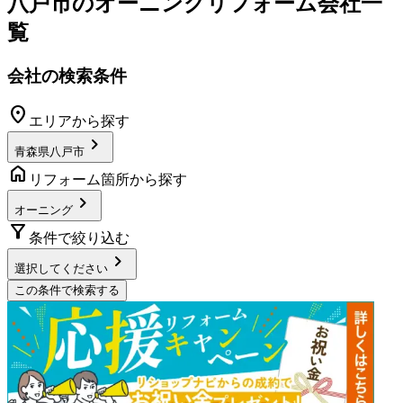
八戸市
の
オーニングリフォーム
会社一
覧
会社の検索条件
location_on
エリアから探す
chevron_right
青森県八戸市
home
リフォーム箇所から探す
chevron_right
オーニング
filter_alt
条件で絞り込む
chevron_right
選択してください
この条件で検索する