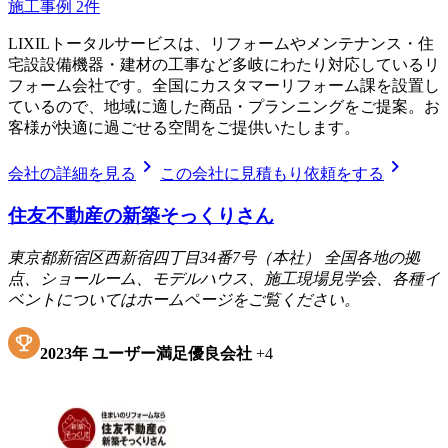
施工事例
2
件
LIXILトータルサービスは、リフォームやメンテナンス・住
宅設設備機器・建材の工事など多岐にわたり対応しているリ
フォーム会社です。全国にカスタマーリフォーム課を設置し
ているので、地域に適した商品・プランニングをご提案。お
客様が快適に過ごせる空間をご提供いたします。
chevron_right
chevron_right
会社の詳細を見る
この会社に見積もり依頼をする
住友不動産の新築そっくりさん
東京都新宿区西新宿四丁目34番7号（本社） 全国各地の拠
点、ショールーム、モデルハウス、施工現場見学会、各種イ
ベントについてはホームページをご覧ください。
2023
年
ユーザー満足優良会社
+
4