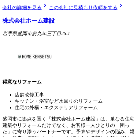
chevron_right
chevron_right
会社の詳細を見る
この会社に見積もり依頼をする
株式会社ホーム建設
岩手県盛岡市前九年三丁目26-1
得意なリフォーム
店舗改修工事
キッチン・浴室など水回りのリフォーム
住宅の外構・エクステリアリフォーム
盛岡市に拠点を置く「株式会社ホーム建設」は、単なる住宅
建築やリフォームだけでなく、お客様一人ひとりの「困っ
た」に寄り添うパートナーです。予算やデザインの悩み、親