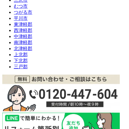
三沢市
むつ市
つがる市
平川市
東津軽郡
西津軽郡
中津軽郡
南津軽郡
北津軽郡
上北郡
下北郡
三戸郡