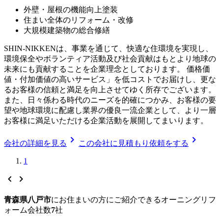
外壁・屋根の機能向上塗装
住まい全体のリフォーム・改修
大規模建築物の総合修繕
SHIN-NIKKENは、事業を通じて、快適な住環境を実現し、
環境保全やボランティア活動及び社会貢献はもとより地球の
未来にも貢献することを企業理念としております。 価格価
値・付加価値の高いサービス」を低コストでお届けし、更な
るお客様の信頼と満足を向上させてゆく所存でございます。
また、日々係わる時代のニーズを的確につかみ、お客様の要
望や地球環境に配慮し業界の優良一流企業として、より一層
お客様に満足いただける企業活動を展開してまいります。
chevron_right
chevron_right
会社の詳細を見る
この会社に見積もり依頼をする
1
chevron_left
chevron_right
青森県八戸市
に
お住まいの方にご紹介できる
オーニングリフ
ォーム
会社数
7
社