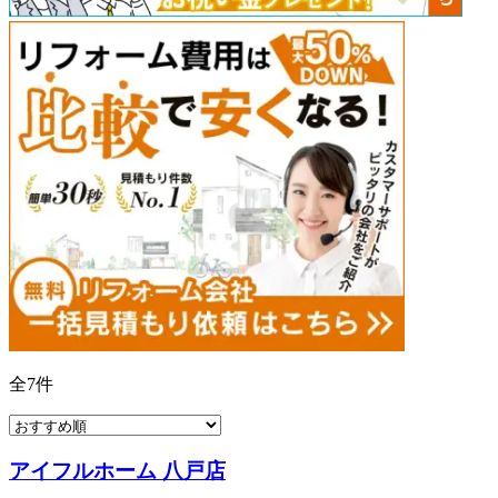
全
7
件
アイフルホーム 八戸店