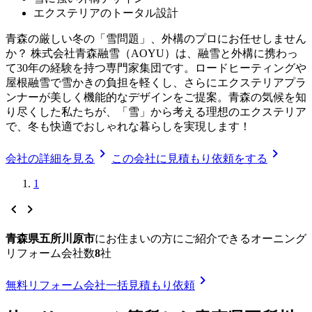
エクステリアのトータル設計
青森の厳しい冬の「雪問題」、外構のプロにお任せしません
か？ 株式会社青森融雪（AOYU）は、融雪と外構に携わっ
て30年の経験を持つ専門家集団です。ロードヒーティングや
屋根融雪で雪かきの負担を軽くし、さらにエクステリアプラ
ンナーが美しく機能的なデザインをご提案。青森の気候を知
り尽くした私たちが、「雪」から考える理想のエクステリア
で、冬も快適でおしゃれな暮らしを実現します！
chevron_right
chevron_right
会社の詳細を見る
この会社に見積もり依頼をする
1
chevron_left
chevron_right
青森県五所川原市
に
お住まいの方にご紹介できる
オーニング
リフォーム
会社数
8
社
chevron_right
無料
リフォーム会社一括見積もり依頼