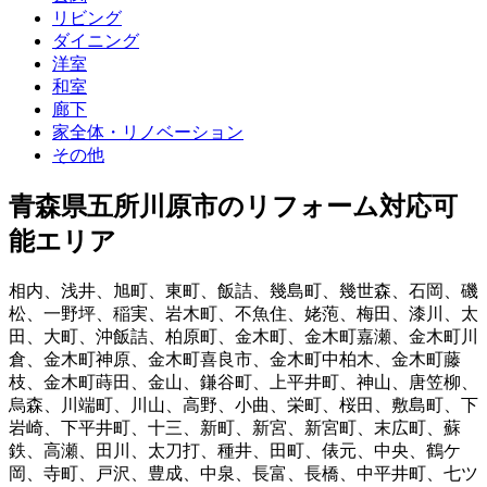
リビング
ダイニング
洋室
和室
廊下
家全体・リノベーション
その他
青森県五所川原市
のリフォーム対応可
能エリア
相内
、
浅井
、
旭町
、
東町
、
飯詰
、
幾島町
、
幾世森
、
石岡
、
磯
松
、
一野坪
、
稲実
、
岩木町
、
不魚住
、
姥萢
、
梅田
、
漆川
、
太
田
、
大町
、
沖飯詰
、
柏原町
、
金木町
、
金木町嘉瀬
、
金木町川
倉
、
金木町神原
、
金木町喜良市
、
金木町中柏木
、
金木町藤
枝
、
金木町蒔田
、
金山
、
鎌谷町
、
上平井町
、
神山
、
唐笠柳
、
烏森
、
川端町
、
川山
、
高野
、
小曲
、
栄町
、
桜田
、
敷島町
、
下
岩崎
、
下平井町
、
十三
、
新町
、
新宮
、
新宮町
、
末広町
、
蘇
鉄
、
高瀬
、
田川
、
太刀打
、
種井
、
田町
、
俵元
、
中央
、
鶴ケ
岡
、
寺町
、
戸沢
、
豊成
、
中泉
、
長富
、
長橋
、
中平井町
、
七ツ