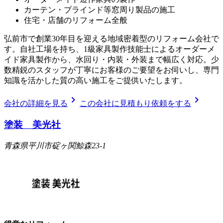
カーテン・ブラインド等窓周り製品の施工
住宅・店舗のリフォーム全般
弘前市で創業30年目を迎える地域密着型のリフォーム会社で
す。自社工場を持ち、1級家具製作技能士によるオーダーメ
イド家具製作から、水回り・内装・外装まで幅広く対応。少
数精鋭のスタッフが丁寧にお客様のご要望をお伺いし、専門
知識を活かした質の高い施工をご提供いたします。
chevron_right
chevron_right
会社の詳細を見る
この会社に見積もり依頼をする
塗装 美光社
青森県平川市碇ヶ関鯨森23-1