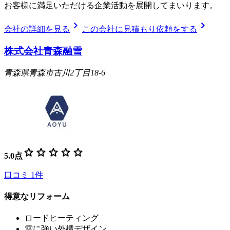
お客様に満足いただける企業活動を展開してまいります。
chevron_right
chevron_right
会社の詳細を見る
この会社に見積もり依頼をする
株式会社青森融雪
青森県青森市古川2丁目18-6
star
star
star
star
star
5.0
点
口コミ
1
件
得意なリフォーム
ロードヒーティング
雪に強い外構デザイン