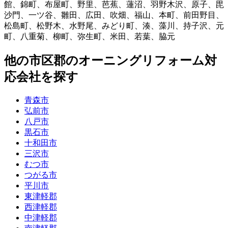
館
、
錦町
、
布屋町
、
野里
、
芭蕉
、
蓮沼
、
羽野木沢
、
原子
、
毘
沙門
、
一ツ谷
、
雛田
、
広田
、
吹畑
、
福山
、
本町
、
前田野目
、
松島町
、
松野木
、
水野尾
、
みどり町
、
湊
、
藻川
、
持子沢
、
元
町
、
八重菊
、
柳町
、
弥生町
、
米田
、
若葉
、
脇元
他
の市区郡の
オーニングリフォーム
対
応会社を探す
青森市
弘前市
八戸市
黒石市
十和田市
三沢市
むつ市
つがる市
平川市
東津軽郡
西津軽郡
中津軽郡