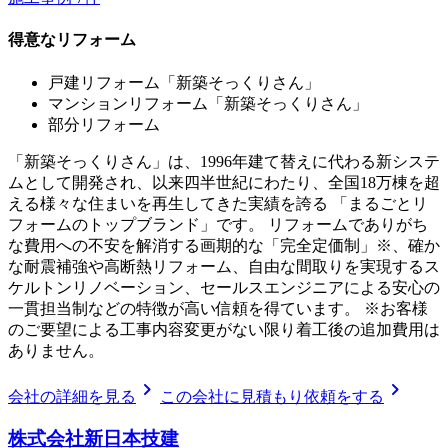
得意なリフォーム
戸建リフォーム「新築そっくりさん」
マンションリフォーム「新築そっくりさん」
部分リフォーム
「新築そっくりさん」は、1996年建て替えに代わる新システ
ムとして開発され、以来四半世紀にわたり、全国18万棟を超
える様々な住まいを再生してきた実績を誇る 「まるごとリ
フォームのトップブランド」です。 リフォームでありがち
な費用への不安を解消する画期的な「完全定価制」※、確か
な耐震補強や高断熱リフォーム、自由な間取りを実現するス
ケルトンリノベーション、セールスエンジニアによる安心の
一貫担当制などの特徴が高い信頼を得ています。 ※お客様
のご要望による工事内容変更がない限り着工後の追加費用は
ありません。
chevron_right
chevron_right
会社の詳細を見る
この会社に見積もり依頼をする
株式会社新日本技建