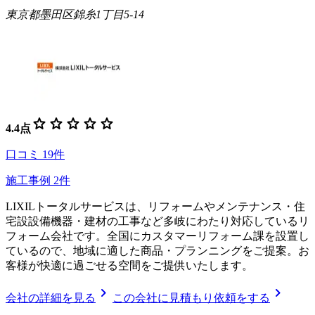
東京都墨田区錦糸1丁目5-14
star
star
star
star
star
4.4
点
口コミ
19
件
施工事例
2
件
LIXILトータルサービスは、リフォームやメンテナンス・住
宅設設備機器・建材の工事など多岐にわたり対応しているリ
フォーム会社です。全国にカスタマーリフォーム課を設置し
ているので、地域に適した商品・プランニングをご提案。お
客様が快適に過ごせる空間をご提供いたします。
chevron_right
chevron_right
会社の詳細を見る
この会社に見積もり依頼をする