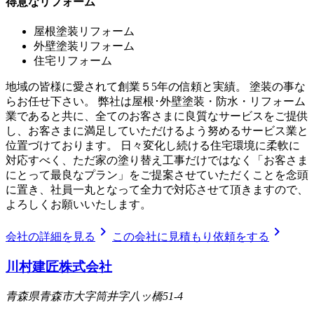
得意なリフォーム
屋根塗装リフォーム
外壁塗装リフォーム
住宅リフォーム
地域の皆様に愛されて創業５5年の信頼と実績。 塗装の事な
らお任せ下さい。 弊社は屋根･外壁塗装・防水・リフォーム
業であると共に、全てのお客さまに良質なサービスをご提供
し、お客さまに満足していただけるよう努めるサービス業と
位置づけております。 日々変化し続ける住宅環境に柔軟に
対応すべく、ただ家の塗り替え工事だけではなく「お客さま
にとって最良なプラン」をご提案させていただくことを念頭
に置き、社員一丸となって全力で対応させて頂きますので、
よろしくお願いいたします。
chevron_right
chevron_right
会社の詳細を見る
この会社に見積もり依頼をする
川村建匠株式会社
青森県青森市大字筒井字八ッ橋51-4