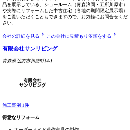
品を展示している、ショールーム（青森浪岡・五所川原市）
や実際にリフォームした中古住宅（各地の期間限定展示場）
をご覧いただくこともできますので、お気軽にお問合せくだ
さい。
chevron_right
chevron_right
会社の詳細を見る
この会社に見積もり依頼をする
有限会社サンリビング
青森県弘前市和徳町14-1
施工事例
1
件
得意なリフォーム
オーダーメイド造作家具の製作