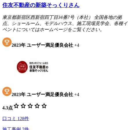
住友不動産の新築そっくりさん
東京都新宿区西新宿四丁目34番7号（本社） 全国各地の拠
点、ショールーム、モデルハウス、施工現場見学会、各種イ
ベントについてはホームページをご覧ください。
2023
年
ユーザー満足優良会社
+
4
2023
年
ユーザー満足優良会社
+
4
star
star
star
star
star
4.3
点
口コミ
128
件
施工事例
7
件