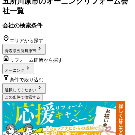
五所川原市
の
オーニングリフォーム
会
社一覧
会社の検索条件
location_on
エリアから探す
chevron_right
青森県五所川原市
home
リフォーム箇所から探す
chevron_right
オーニング
filter_alt
条件で絞り込む
chevron_right
選択してください
この条件で検索する