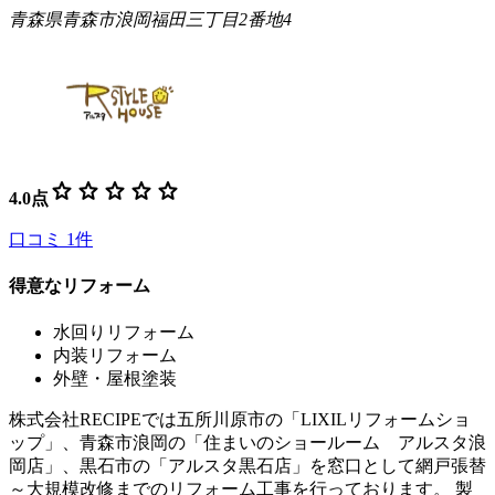
青森県青森市浪岡福田三丁目2番地4
star
star
star
star
star
4.0
点
口コミ
1
件
得意なリフォーム
水回りリフォーム
内装リフォーム
外壁・屋根塗装
株式会社RECIPEでは五所川原市の「LIXILリフォームショ
ップ」、青森市浪岡の「住まいのショールーム アルスタ浪
岡店」、黒石市の「アルスタ黒石店」を窓口として網戸張替
～大規模改修までのリフォーム工事を行っております。 製