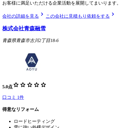
お客様に満足いただける企業活動を展開してまいります。
chevron_right
chevron_right
会社の詳細を見る
この会社に見積もり依頼をする
株式会社青森融雪
青森県青森市古川2丁目18-6
star
star
star
star
star
5.0
点
口コミ
1
件
得意なリフォーム
ロードヒーティング
雪に強い外構デザイン