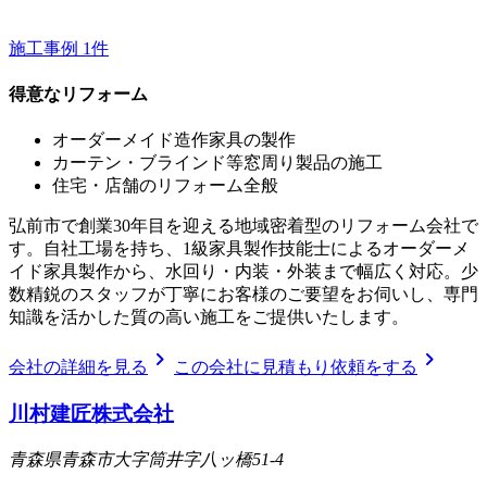
施工事例
1
件
得意なリフォーム
オーダーメイド造作家具の製作
カーテン・ブラインド等窓周り製品の施工
住宅・店舗のリフォーム全般
弘前市で創業30年目を迎える地域密着型のリフォーム会社で
す。自社工場を持ち、1級家具製作技能士によるオーダーメ
イド家具製作から、水回り・内装・外装まで幅広く対応。少
数精鋭のスタッフが丁寧にお客様のご要望をお伺いし、専門
知識を活かした質の高い施工をご提供いたします。
chevron_right
chevron_right
会社の詳細を見る
この会社に見積もり依頼をする
川村建匠株式会社
青森県青森市大字筒井字八ッ橋51-4