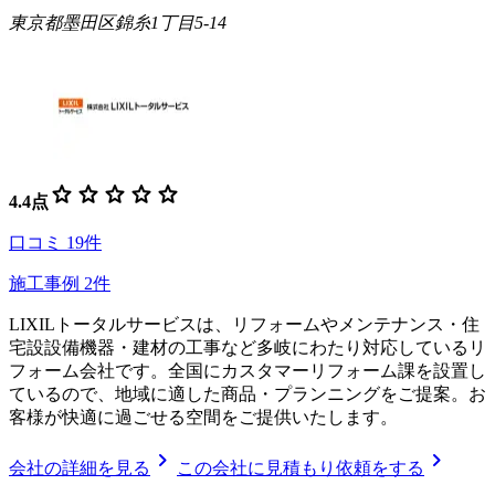
東京都墨田区錦糸1丁目5-14
star
star
star
star
star
4.4
点
口コミ
19
件
施工事例
2
件
LIXILトータルサービスは、リフォームやメンテナンス・住
宅設設備機器・建材の工事など多岐にわたり対応しているリ
フォーム会社です。全国にカスタマーリフォーム課を設置し
ているので、地域に適した商品・プランニングをご提案。お
客様が快適に過ごせる空間をご提供いたします。
chevron_right
chevron_right
会社の詳細を見る
この会社に見積もり依頼をする