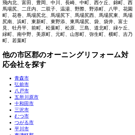
飛内北
、
富田
、
豊岡
、
中川
、
長崎
、
中町
、
西ケ丘
、
錦町
、
西
馬場尻
、
二庄内
、
二双子
、
温湯
、
野際
、
野添町
、
八甲
、
花園
町
、
花巻
、
馬場尻北
、
馬場尻下
、
馬場尻西
、
馬場尻東
、
馬場
尻南
、
浜町
、
東新町
、
東野添
、
東馬場尻
、
袋
、
袋井
、
富士
見
、
牡丹平
、
前町
、
松葉町
、
松原
、
三島
、
道北町
、
緑ケ丘
、
緑町
、
南中野
、
美原町
、
元町
、
山形町
、
弥生町
、
横町
、
吉乃
町
、
若葉町
他
の市区郡の
オーニングリフォーム
対
応会社を探す
青森市
弘前市
八戸市
五所川原市
十和田市
三沢市
むつ市
つがる市
平川市