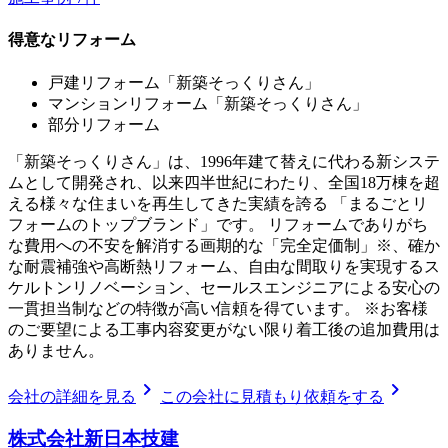
得意なリフォーム
戸建リフォーム「新築そっくりさん」
マンションリフォーム「新築そっくりさん」
部分リフォーム
「新築そっくりさん」は、1996年建て替えに代わる新システ
ムとして開発され、以来四半世紀にわたり、全国18万棟を超
える様々な住まいを再生してきた実績を誇る 「まるごとリ
フォームのトップブランド」です。 リフォームでありがち
な費用への不安を解消する画期的な「完全定価制」※、確か
な耐震補強や高断熱リフォーム、自由な間取りを実現するス
ケルトンリノベーション、セールスエンジニアによる安心の
一貫担当制などの特徴が高い信頼を得ています。 ※お客様
のご要望による工事内容変更がない限り着工後の追加費用は
ありません。
chevron_right
chevron_right
会社の詳細を見る
この会社に見積もり依頼をする
株式会社新日本技建