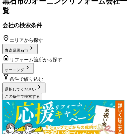
黒石市
の
オーニングリフォーム
会社一
覧
会社の検索条件
location_on
エリアから探す
chevron_right
青森県黒石市
home
リフォーム箇所から探す
chevron_right
オーニング
filter_alt
条件で絞り込む
chevron_right
選択してください
この条件で検索する