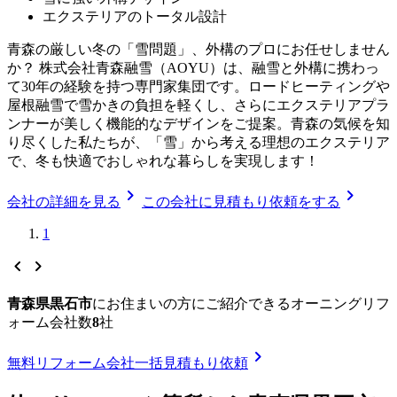
エクステリアのトータル設計
青森の厳しい冬の「雪問題」、外構のプロにお任せしません
か？ 株式会社青森融雪（AOYU）は、融雪と外構に携わっ
て30年の経験を持つ専門家集団です。ロードヒーティングや
屋根融雪で雪かきの負担を軽くし、さらにエクステリアプラ
ンナーが美しく機能的なデザインをご提案。青森の気候を知
り尽くした私たちが、「雪」から考える理想のエクステリア
で、冬も快適でおしゃれな暮らしを実現します！
chevron_right
chevron_right
会社の詳細を見る
この会社に見積もり依頼をする
1
chevron_left
chevron_right
青森県黒石市
に
お住まいの方にご紹介できる
オーニングリフ
ォーム
会社数
8
社
chevron_right
無料
リフォーム会社一括見積もり依頼