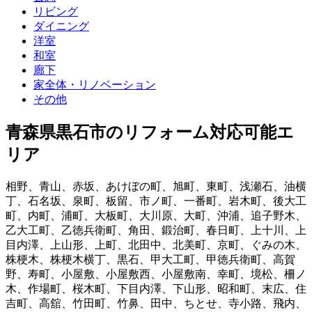
リビング
ダイニング
洋室
和室
廊下
家全体・リノベーション
その他
青森県黒石市
のリフォーム対応可能エ
リア
相野
、
青山
、
赤坂
、
あけぼの町
、
旭町
、
東町
、
浅瀬石
、
油横
丁
、
石名坂
、
泉町
、
板留
、
市ノ町
、
一番町
、
岩木町
、
後大工
町
、
内町
、
浦町
、
大板町
、
大川原
、
大町
、
沖浦
、
追子野木
、
乙大工町
、
乙徳兵衛町
、
角田
、
鍛治町
、
春日町
、
上十川
、
上
目内澤
、
上山形
、
上町
、
北田中
、
北美町
、
京町
、
ぐみの木
、
株梗木
、
株梗木横丁
、
黒石
、
甲大工町
、
甲徳兵衛町
、
高賀
野
、
寿町
、
小屋敷
、
小屋敷西
、
小屋敷南
、
幸町
、
境松
、
柵ノ
木
、
作場町
、
桜木町
、
下目内澤
、
下山形
、
昭和町
、
末広
、
住
吉町
、
高舘
、
竹田町
、
竹鼻
、
田中
、
ちとせ
、
寺小路
、
飛内
、