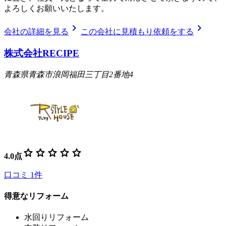
よろしくお願いいたします。
chevron_right
chevron_right
会社の詳細を見る
この会社に見積もり依頼をする
株式会社RECIPE
青森県青森市浪岡福田三丁目2番地4
star
star
star
star
star
4.0
点
口コミ
1
件
得意なリフォーム
水回りリフォーム