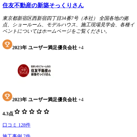
住友不動産の新築そっくりさん
東京都新宿区西新宿四丁目34番7号（本社） 全国各地の拠
点、ショールーム、モデルハウス、施工現場見学会、各種イ
ベントについてはホームページをご覧ください。
2023
年
ユーザー満足優良会社
+
4
2023
年
ユーザー満足優良会社
+
4
star
star
star
star
star
4.3
点
口コミ
128
件
施工事例
7
件