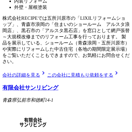
内装リフォーム
外壁・屋根塗装
株式会社RECIPEでは五所川原市の「LIXILリフォームショ
ップ」、青森市浪岡の「住まいのショールーム アルスタ浪
岡店」、黒石市の「アルスタ黒石店」を窓口として網戸張替
～大規模改修までのリフォーム工事を行っております。 製
品を展示している、ショールーム（青森浪岡・五所川原市）
や実際にリフォームした中古住宅（各地の期間限定展示場）
をご覧いただくこともできますので、お気軽にお問合せくだ
さい。
chevron_right
chevron_right
会社の詳細を見る
この会社に見積もり依頼をする
有限会社サンリビング
青森県弘前市和徳町14-1