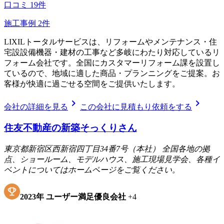
口コミ
19
件
施工事例
2
件
LIXILトータルサービスは、リフォームやメンテナンス・住
宅設設備機器・建材の工事など多岐にわたり対応しているリ
フォーム会社です。全国にカスタマーリフォーム課を設置し
ているので、地域に適した商品・プランニングをご提案。お
客様が快適に過ごせる空間をご提供いたします。
chevron_right
chevron_right
会社の詳細を見る
この会社に見積もり依頼をする
住友不動産の新築そっくりさん
東京都新宿区西新宿四丁目34番7号（本社） 全国各地の拠
点、ショールーム、モデルハウス、施工現場見学会、各種イ
ベントについてはホームページをご覧ください。
2023
年
ユーザー満足優良会社
+
4