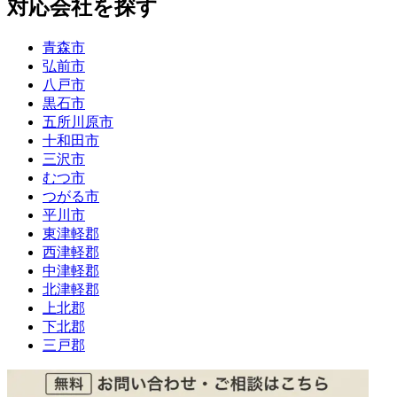
対応会社を探す
青森市
弘前市
八戸市
黒石市
五所川原市
十和田市
三沢市
むつ市
つがる市
平川市
東津軽郡
西津軽郡
中津軽郡
北津軽郡
上北郡
下北郡
三戸郡