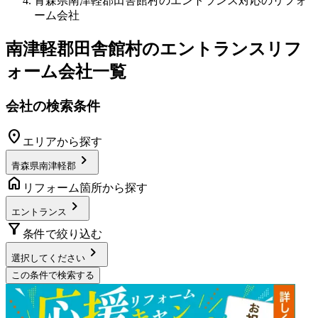
青森県南津軽郡田舎館村のエントランス対応のリフォ
ーム会社
南津軽郡田舎館村
の
エントランスリフ
ォーム
会社一覧
会社の検索条件
location_on
エリアから探す
chevron_right
青森県南津軽郡
home
リフォーム箇所から探す
chevron_right
エントランス
filter_alt
条件で絞り込む
chevron_right
選択してください
この条件で検索する