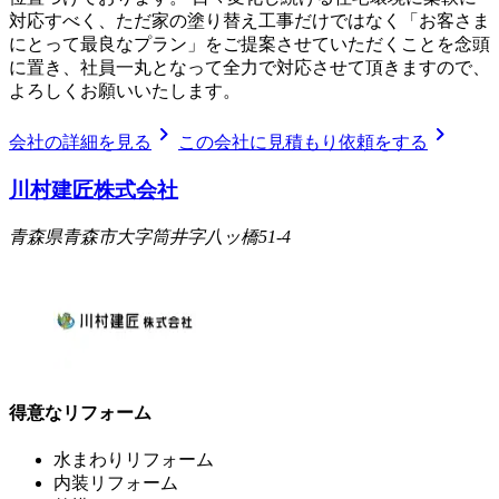
対応すべく、ただ家の塗り替え工事だけではなく「お客さま
にとって最良なプラン」をご提案させていただくことを念頭
に置き、社員一丸となって全力で対応させて頂きますので、
よろしくお願いいたします。
chevron_right
chevron_right
会社の詳細を見る
この会社に見積もり依頼をする
川村建匠株式会社
青森県青森市大字筒井字八ッ橋51-4
得意なリフォーム
水まわりリフォーム
内装リフォーム