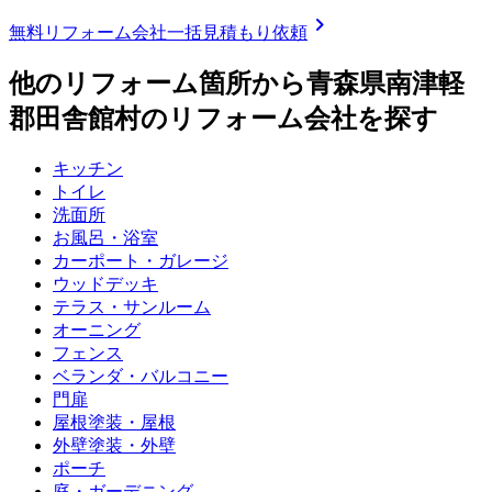
chevron_right
無料
リフォーム会社一括見積もり依頼
他のリフォーム箇所から
青森県南津軽
郡田舎館村
のリフォーム会社を探す
キッチン
トイレ
洗面所
お風呂・浴室
カーポート・ガレージ
ウッドデッキ
テラス・サンルーム
オーニング
フェンス
ベランダ・バルコニー
門扉
屋根塗装・屋根
外壁塗装・外壁
ポーチ
庭・ガーデニング