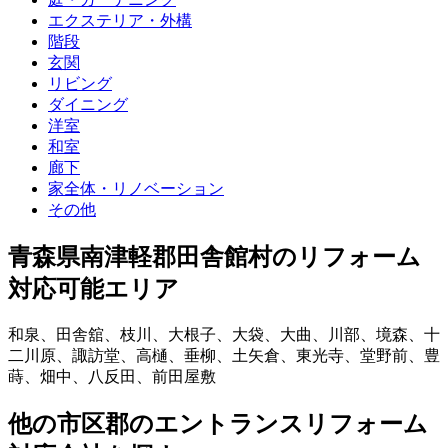
エクステリア・外構
階段
玄関
リビング
ダイニング
洋室
和室
廊下
家全体・リノベーション
その他
青森県南津軽郡田舎館村
のリフォーム
対応可能エリア
和泉
、
田舎舘
、
枝川
、
大根子
、
大袋
、
大曲
、
川部
、
境森
、
十
二川原
、
諏訪堂
、
高樋
、
垂柳
、
土矢倉
、
東光寺
、
堂野前
、
豊
蒔
、
畑中
、
八反田
、
前田屋敷
他
の市区郡の
エントランスリフォーム