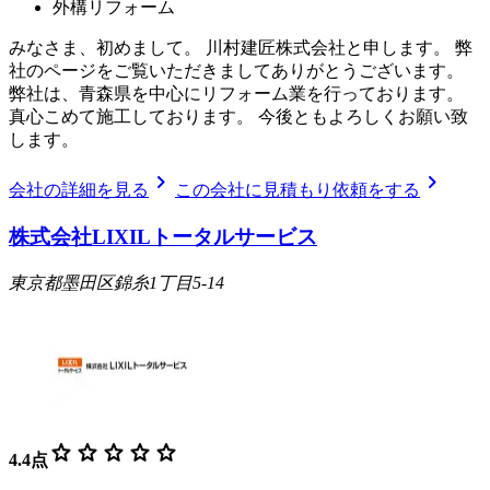
外構リフォーム
みなさま、初めまして。 川村建匠株式会社と申します。 弊
社のページをご覧いただきましてありがとうございます。
弊社は、青森県を中心にリフォーム業を行っております。
真心こめて施工しております。 今後ともよろしくお願い致
します。
chevron_right
chevron_right
会社の詳細を見る
この会社に見積もり依頼をする
株式会社LIXILトータルサービス
東京都墨田区錦糸1丁目5-14
star
star
star
star
star
4.4
点