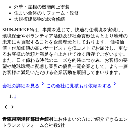
外壁・屋根の機能向上塗装
住まい全体のリフォーム・改修
大規模建築物の総合修繕
SHIN-NIKKENは、事業を通じて、快適な住環境を実現し、
環境保全やボランティア活動及び社会貢献はもとより地球の
未来にも貢献することを企業理念としております。 価格価
値・付加価値の高いサービス」を低コストでお届けし、更な
るお客様の信頼と満足を向上させてゆく所存でございます。
また、日々係わる時代のニーズを的確につかみ、お客様の要
望や地球環境に配慮し業界の優良一流企業として、より一層
お客様に満足いただける企業活動を展開してまいります。
chevron_right
chevron_right
会社の詳細を見る
この会社に見積もり依頼をする
1
chevron_left
chevron_right
青森県南津軽郡田舎館村
に
お住まいの方にご紹介できる
エン
トランスリフォーム
会社数
5
社