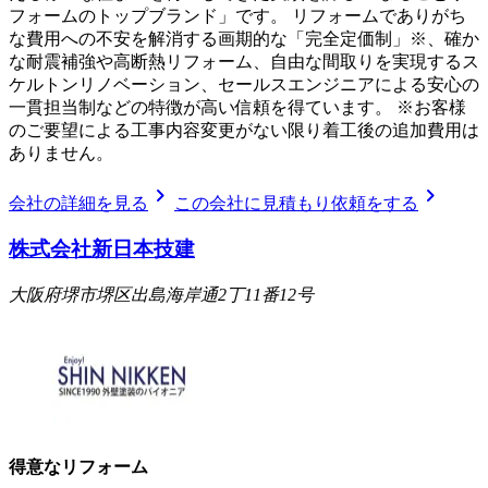
フォームのトップブランド」です。 リフォームでありがち
な費用への不安を解消する画期的な「完全定価制」※、確か
な耐震補強や高断熱リフォーム、自由な間取りを実現するス
ケルトンリノベーション、セールスエンジニアによる安心の
一貫担当制などの特徴が高い信頼を得ています。 ※お客様
のご要望による工事内容変更がない限り着工後の追加費用は
ありません。
chevron_right
chevron_right
会社の詳細を見る
この会社に見積もり依頼をする
株式会社新日本技建
大阪府堺市堺区出島海岸通2丁11番12号
得意なリフォーム