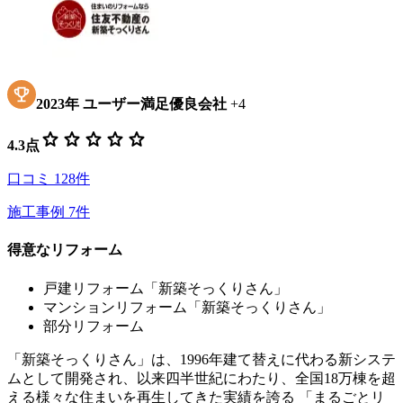
2023
年
ユーザー満足優良会社
+
4
star
star
star
star
star
4.3
点
口コミ
128
件
施工事例
7
件
得意なリフォーム
戸建リフォーム「新築そっくりさん」
マンションリフォーム「新築そっくりさん」
部分リフォーム
「新築そっくりさん」は、1996年建て替えに代わる新システ
ムとして開発され、以来四半世紀にわたり、全国18万棟を超
える様々な住まいを再生してきた実績を誇る 「まるごとリ