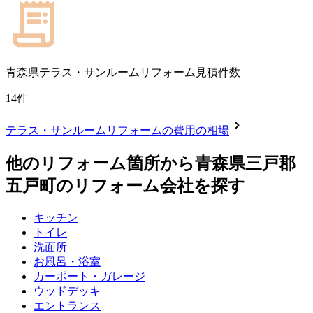
青森県
テラス・サンルームリフォーム見積件数
14
件
chevron_right
テラス・サンルームリフォーム
の費用の相場
他のリフォーム箇所から
青森県三戸郡
五戸町
のリフォーム会社を探す
キッチン
トイレ
洗面所
お風呂・浴室
カーポート・ガレージ
ウッドデッキ
エントランス