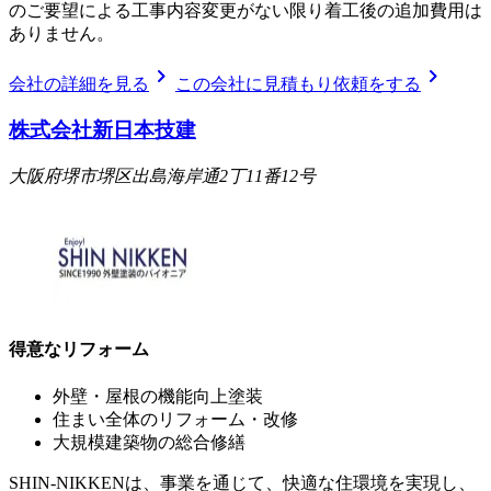
のご要望による工事内容変更がない限り着工後の追加費用は
ありません。
chevron_right
chevron_right
会社の詳細を見る
この会社に見積もり依頼をする
株式会社新日本技建
大阪府堺市堺区出島海岸通2丁11番12号
得意なリフォーム
外壁・屋根の機能向上塗装
住まい全体のリフォーム・改修
大規模建築物の総合修繕
SHIN-NIKKENは、事業を通じて、快適な住環境を実現し、