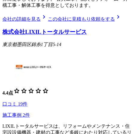
構工事・解体工事を得意としております。
chevron_right
chevron_right
会社の詳細を見る
この会社に見積もり依頼をする
株式会社LIXILトータルサービス
東京都墨田区錦糸1丁目5-14
star
star
star
star
star
4.4
点
口コミ
19
件
施工事例
2
件
LIXILトータルサービスは、リフォームやメンテナンス・住
宅設設備機器・建材の工事など多岐にわたり対応しているリ