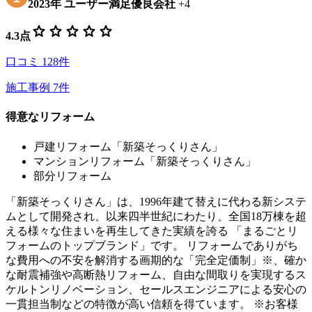
2023
年
ユーザー満足優良会社
+
4
star
star
star
star
star
4.3
点
口コミ
128
件
施工事例
7
件
得意なリフォーム
戸建リフォーム「新築そっくりさん」
マンションリフォーム「新築そっくりさん」
部分リフォーム
「新築そっくりさん」は、1996年建て替えに代わる新システ
ムとして開発され、以来四半世紀にわたり、全国18万棟を超
える様々な住まいを再生してきた実績を誇る 「まるごとリ
フォームのトップブランド」です。 リフォームでありがち
な費用への不安を解消する画期的な「完全定価制」※、確か
な耐震補強や高断熱リフォーム、自由な間取りを実現するス
ケルトンリノベーション、セールスエンジニアによる安心の
一貫担当制などの特徴が高い信頼を得ています。 ※お客様