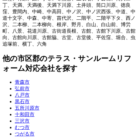
丁
、
天満
、
天満後
、
天満下川原
、
土井頭
、
筒口川原
、
徳良
窪
、
豊間内
、
中崎
、
中高田
、
中ノ沢
、
中ノ沢西張
、
中道
、
中
道十文字
、
中森
、
中寄
、
苗代沢
、
二階平
、
二階平下タ
、
西ノ
沢
、
二本柳
、
二本柳向
、
根岸
、
野月
、
白山
、
白山前
、
博労
町
、
八景
、
花道川原
、
古街道長根
、
古館
、
古館下川原
、
古館
向
、
古館向川原
、
古館脇
、
古堂
、
古堂後
、
平佐窪
、
堀合
、
虫
追塚前
、
横丁
、
六角
他
の市区郡の
テラス・サンルームリフ
ォーム
対応会社を探す
青森市
弘前市
八戸市
黒石市
五所川原市
十和田市
三沢市
むつ市
つがる市