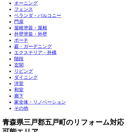
オーニング
フェンス
ベランダ・バルコニー
門扉
屋根塗装・屋根
外壁塗装・外壁
ポーチ
庭・ガーデニング
エクステリア・外構
階段
玄関
リビング
ダイニング
洋室
和室
廊下
家全体・リノベーション
その他
青森県三戸郡五戸町
のリフォーム対応
可能エリア