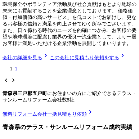
環境保全やボランティア活動及び社会貢献はもとより地球の
未来にも貢献することを企業理念としております。 価格価
値・付加価値の高いサービス」を低コストでお届けし、更な
るお客様の信頼と満足を向上させてゆく所存でございます。
また、日々係わる時代のニーズを的確につかみ、お客様の要
望や地球環境に配慮し業界の優良一流企業として、より一層
お客様に満足いただける企業活動を展開してまいります。
chevron_right
chevron_right
会社の詳細を見る
この会社に見積もり依頼をする
1
chevron_left
chevron_right
青森県三戸郡五戸町
に
お住まいの方にご紹介できる
テラス・
サンルームリフォーム
会社数
5
社
chevron_right
無料
リフォーム会社一括見積もり依頼
青森県
の
テラス・サンルームリフォーム
成約実績