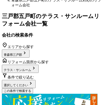
青森県三戸郡五戸町のテラス・サンルーム対応のリフ
ォーム会社
三戸郡五戸町
の
テラス・サンルームリ
フォーム
会社一覧
会社の検索条件
location_on
エリアから探す
chevron_right
青森県三戸郡
home
リフォーム箇所から探す
chevron_right
テラス・サンルーム
filter_alt
条件で絞り込む
chevron_right
選択してください
この条件で検索する