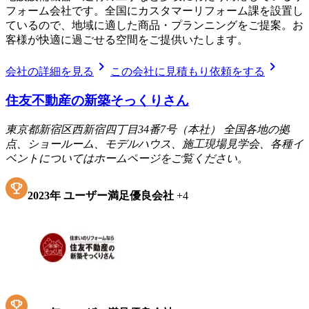
フォーム会社です。全国にカスタマーリフォーム課を設置し
ているので、地域に適した商品・プランニングをご提案。お
客様が快適に過ごせる空間をご提供いたします。
chevron_right
chevron_right
会社の詳細を見る
この会社に見積もり依頼をする
住友不動産の新築そっくりさん
東京都新宿区西新宿四丁目34番7号（本社） 全国各地の拠
点、ショールーム、モデルハウス、施工現場見学会、各種イ
ベントについてはホームページをご覧ください。
2023
年
ユーザー満足優良会社
+
4