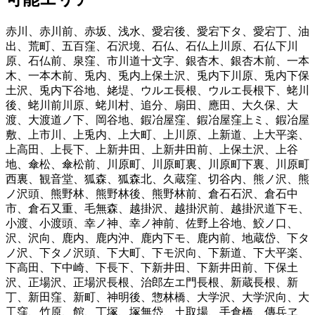
赤川
、
赤川前
、
赤坂
、
浅水
、
愛宕後
、
愛宕下タ
、
愛宕丁
、
油
出
、
荒町
、
五百窪
、
石沢境
、
石仏
、
石仏上川原
、
石仏下川
原
、
石仏前
、
泉窪
、
市川道十文字
、
銀杏木
、
銀杏木前
、
一本
木
、
一本木前
、
兎内
、
兎内上保土沢
、
兎内下川原
、
兎内下保
土沢
、
兎内下谷地
、
姥堤
、
ウルエ長根
、
ウルエ長根下
、
蛯川
後
、
蛯川前川原
、
蛯川村
、
追分
、
扇田
、
應田
、
大久保
、
大
渡
、
大渡道ノ下
、
岡谷地
、
鍜冶屋窪
、
鍜冶屋窪上ミ
、
鍜冶屋
敷
、
上市川
、
上兎内
、
上大町
、
上川原
、
上新道
、
上大平楽
、
上高田
、
上長下
、
上新井田
、
上新井田前
、
上保土沢
、
上谷
地
、
傘松
、
傘松前
、
川原町
、
川原町裏
、
川原町下裏
、
川原町
西裏
、
観音堂
、
狐森
、
狐森北
、
久蔵窪
、
切谷内
、
熊ノ沢
、
熊
ノ沢頭
、
熊野林
、
熊野林後
、
熊野林前
、
倉石石沢
、
倉石中
市
、
倉石又重
、
毛無森
、
越掛沢
、
越掛沢前
、
越掛沢道下モ
、
小渡
、
小渡頭
、
幸ノ神
、
幸ノ神前
、
佐野上谷地
、
鮫ノ口
、
沢
、
沢向
、
鹿内
、
鹿内沖
、
鹿内下モ
、
鹿内前
、
地蔵岱
、
下タ
ノ沢
、
下タノ沢頭
、
下大町
、
下モ沢向
、
下新道
、
下大平楽
、
下高田
、
下中崎
、
下長下
、
下新井田
、
下新井田前
、
下保土
沢
、
正場沢
、
正場沢長根
、
治郎左エ門長根
、
新蔵長根
、
新
丁
、
新田窪
、
新町
、
神明後
、
惣林橋
、
大学沢
、
大学沢向
、
大
工窪
、
竹原
、
館
、
丁塚
、
塚無岱
、
土取場
、
手倉橋
、
傳兵ヱ