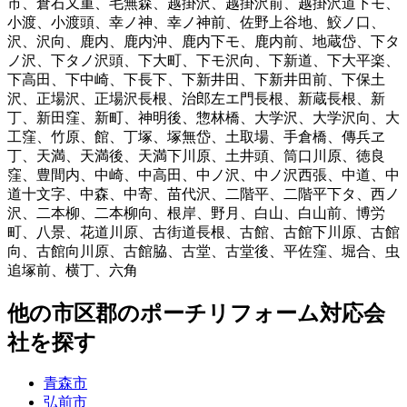
市
、
倉石又重
、
毛無森
、
越掛沢
、
越掛沢前
、
越掛沢道下モ
、
小渡
、
小渡頭
、
幸ノ神
、
幸ノ神前
、
佐野上谷地
、
鮫ノ口
、
沢
、
沢向
、
鹿内
、
鹿内沖
、
鹿内下モ
、
鹿内前
、
地蔵岱
、
下タ
ノ沢
、
下タノ沢頭
、
下大町
、
下モ沢向
、
下新道
、
下大平楽
、
下高田
、
下中崎
、
下長下
、
下新井田
、
下新井田前
、
下保土
沢
、
正場沢
、
正場沢長根
、
治郎左エ門長根
、
新蔵長根
、
新
丁
、
新田窪
、
新町
、
神明後
、
惣林橋
、
大学沢
、
大学沢向
、
大
工窪
、
竹原
、
館
、
丁塚
、
塚無岱
、
土取場
、
手倉橋
、
傳兵ヱ
丁
、
天満
、
天満後
、
天満下川原
、
土井頭
、
筒口川原
、
徳良
窪
、
豊間内
、
中崎
、
中高田
、
中ノ沢
、
中ノ沢西張
、
中道
、
中
道十文字
、
中森
、
中寄
、
苗代沢
、
二階平
、
二階平下タ
、
西ノ
沢
、
二本柳
、
二本柳向
、
根岸
、
野月
、
白山
、
白山前
、
博労
町
、
八景
、
花道川原
、
古街道長根
、
古館
、
古館下川原
、
古館
向
、
古館向川原
、
古館脇
、
古堂
、
古堂後
、
平佐窪
、
堀合
、
虫
追塚前
、
横丁
、
六角
他
の市区郡の
ポーチリフォーム
対応会
社を探す
青森市
弘前市