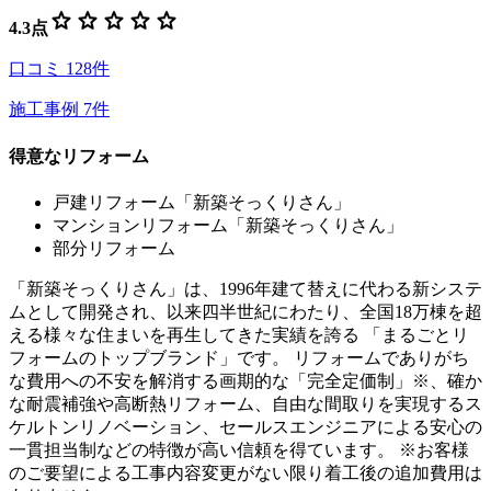
star
star
star
star
star
4.3
点
口コミ
128
件
施工事例
7
件
得意なリフォーム
戸建リフォーム「新築そっくりさん」
マンションリフォーム「新築そっくりさん」
部分リフォーム
「新築そっくりさん」は、1996年建て替えに代わる新システ
ムとして開発され、以来四半世紀にわたり、全国18万棟を超
える様々な住まいを再生してきた実績を誇る 「まるごとリ
フォームのトップブランド」です。 リフォームでありがち
な費用への不安を解消する画期的な「完全定価制」※、確か
な耐震補強や高断熱リフォーム、自由な間取りを実現するス
ケルトンリノベーション、セールスエンジニアによる安心の
一貫担当制などの特徴が高い信頼を得ています。 ※お客様
のご要望による工事内容変更がない限り着工後の追加費用は