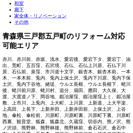
和室
廊下
家全体・リノベーション
その他
青森県三戸郡五戸町
のリフォーム対応
可能エリア
赤川
、
赤川前
、
赤坂
、
浅水
、
愛宕後
、
愛宕下タ
、
愛宕丁
、
油
出
、
荒町
、
五百窪
、
石沢境
、
石仏
、
石仏上川原
、
石仏下川
原
、
石仏前
、
泉窪
、
市川道十文字
、
銀杏木
、
銀杏木前
、
一本
木
、
一本木前
、
兎内
、
兎内上保土沢
、
兎内下川原
、
兎内下保
土沢
、
兎内下谷地
、
姥堤
、
ウルエ長根
、
ウルエ長根下
、
蛯川
後
、
蛯川前川原
、
蛯川村
、
追分
、
扇田
、
應田
、
大久保
、
大
渡
、
大渡道ノ下
、
岡谷地
、
鍜冶屋窪
、
鍜冶屋窪上ミ
、
鍜冶屋
敷
、
上市川
、
上兎内
、
上大町
、
上川原
、
上新道
、
上大平楽
、
上高田
、
上長下
、
上新井田
、
上新井田前
、
上保土沢
、
上谷
地
、
傘松
、
傘松前
、
川原町
、
川原町裏
、
川原町下裏
、
川原町
西裏
、
観音堂
、
狐森
、
狐森北
、
久蔵窪
、
切谷内
、
熊ノ沢
、
熊
ノ沢頭
、
熊野林
、
熊野林後
、
熊野林前
、
倉石石沢
、
倉石中