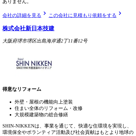
ありません。
chevron_right
chevron_right
会社の詳細を見る
この会社に見積もり依頼をする
株式会社新日本技建
大阪府堺市堺区出島海岸通2丁11番12号
得意なリフォーム
外壁・屋根の機能向上塗装
住まい全体のリフォーム・改修
大規模建築物の総合修繕
SHIN-NIKKENは、事業を通じて、快適な住環境を実現し、
環境保全やボランティア活動及び社会貢献はもとより地球の