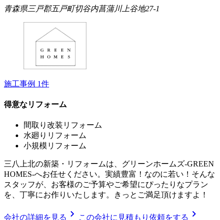
青森県三戸郡五戸町切谷内菖蒲川上谷地27-1
施工事例
1
件
得意なリフォーム
間取り改装リフォーム
水廻りリフォーム
小規模リフォーム
三八上北の新築・リフォームは、グリーンホームズ‐GREEN
HOMES‐へお任せください。実績豊富！なのに若い！そんな
スタッフが、お客様のご予算やご希望にぴったりなプラン
を、丁寧にお作りいたします。きっとご満足頂けますよ！
chevron_right
chevron_right
会社の詳細を見る
この会社に見積もり依頼をする