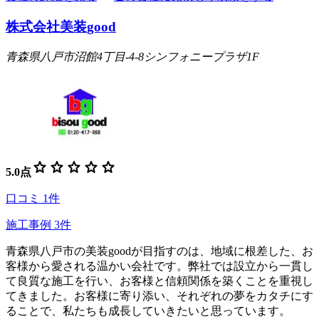
株式会社美装good
青森県八戸市沼館4丁目-4-8シンフォニープラザ1F
star
star
star
star
star
5.0
点
口コミ
1
件
施工事例
3
件
青森県八戸市の美装goodが目指すのは、地域に根差した、お
客様から愛される温かい会社です。弊社では設立から一貫し
て良質な施工を行い、お客様と信頼関係を築くことを重視し
てきました。お客様に寄り添い、それぞれの夢をカタチにす
ることで、私たちも成長していきたいと思っています。