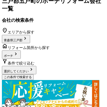
三戸郡五戸町
の
ポーチリフォーム
会社
一覧
会社の検索条件
location_on
エリアから探す
chevron_right
青森県三戸郡
home
リフォーム箇所から探す
chevron_right
ポーチ
filter_alt
条件で絞り込む
chevron_right
選択してください
この条件で検索する