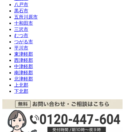
八戸市
黒石市
五所川原市
十和田市
三沢市
むつ市
つがる市
平川市
東津軽郡
西津軽郡
中津軽郡
南津軽郡
北津軽郡
上北郡
下北郡