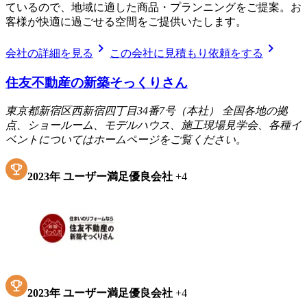
ているので、地域に適した商品・プランニングをご提案。お
客様が快適に過ごせる空間をご提供いたします。
chevron_right
chevron_right
会社の詳細を見る
この会社に見積もり依頼をする
住友不動産の新築そっくりさん
東京都新宿区西新宿四丁目34番7号（本社） 全国各地の拠
点、ショールーム、モデルハウス、施工現場見学会、各種イ
ベントについてはホームページをご覧ください。
2023
年
ユーザー満足優良会社
+
4
2023
年
ユーザー満足優良会社
+
4