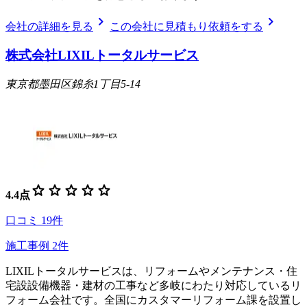
chevron_right
chevron_right
会社の詳細を見る
この会社に見積もり依頼をする
株式会社LIXILトータルサービス
東京都墨田区錦糸1丁目5-14
star
star
star
star
star
4.4
点
口コミ
19
件
施工事例
2
件
LIXILトータルサービスは、リフォームやメンテナンス・住
宅設設備機器・建材の工事など多岐にわたり対応しているリ
フォーム会社です。全国にカスタマーリフォーム課を設置し