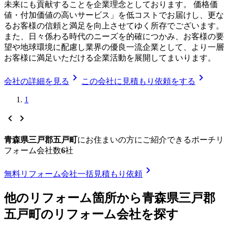
未来にも貢献することを企業理念としております。 価格価
値・付加価値の高いサービス」を低コストでお届けし、更な
るお客様の信頼と満足を向上させてゆく所存でございます。
また、日々係わる時代のニーズを的確につかみ、お客様の要
望や地球環境に配慮し業界の優良一流企業として、より一層
お客様に満足いただける企業活動を展開してまいります。
chevron_right
chevron_right
会社の詳細を見る
この会社に見積もり依頼をする
1
chevron_left
chevron_right
青森県三戸郡五戸町
に
お住まいの方にご紹介できる
ポーチリ
フォーム
会社数
6
社
chevron_right
無料
リフォーム会社一括見積もり依頼
他のリフォーム箇所から
青森県三戸郡
五戸町
のリフォーム会社を探す