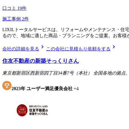
口コミ
19
件
施工事例
2
件
LIXILトータルサービスは、リフォームやメンテナンス・
るので、地域に適した商品・プランニングをご提案。お客様
chevron_right
chevron_right
会社の詳細を見る
この会社に見積もり依頼をする
住友不動産の新築そっくりさん
東京都新宿区西新宿四丁目34番7号（本社） 全国各地の拠
2023
年
ユーザー満足優良会社
+
4