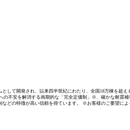
テムとして開発され、以来四半世紀にわたり、全国18万棟を超え
用への不安を解消する画期的な「完全定価制」※、確かな耐震補
制などの特徴が高い信頼を得ています。 ※お客様のご要望によ