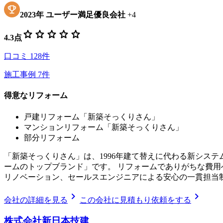
2023
年
ユーザー満足優良会社
+
4
star
star
star
star
star
4.3
点
口コミ
128
件
施工事例
7
件
得意なリフォーム
戸建リフォーム「新築そっくりさん」
マンションリフォーム「新築そっくりさん」
部分リフォーム
「新築そっくりさん」は、1996年建て替えに代わる新シス
ームのトップブランド」です。 リフォームでありがちな費
リノベーション、セールスエンジニアによる安心の一貫担当
chevron_right
chevron_right
会社の詳細を見る
この会社に見積もり依頼をする
株式会社新日本技建