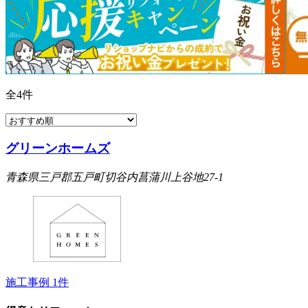
全
4
件
グリーンホームズ
青森県三戸郡五戸町切谷内菖蒲川上谷地27-1
施工事例
1
件