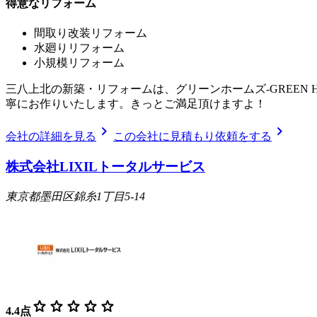
得意なリフォーム
間取り改装リフォーム
水廻りリフォーム
小規模リフォーム
三八上北の新築・リフォームは、グリーンホームズ‐GREEN
寧にお作りいたします。きっとご満足頂けますよ！
chevron_right
chevron_right
会社の詳細を見る
この会社に見積もり依頼をする
株式会社LIXILトータルサービス
東京都墨田区錦糸1丁目5-14
star
star
star
star
star
4.4
点