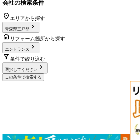
会社の検索条件
location_on
エリアから探す
chevron_right
青森県三戸郡
home
リフォーム箇所から探す
chevron_right
エントランス
filter_alt
条件で絞り込む
chevron_right
選択してください
この条件で検索する