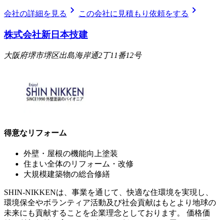
chevron_right
chevron_right
会社の詳細を見る
この会社に見積もり依頼をする
株式会社新日本技建
大阪府堺市堺区出島海岸通2丁11番12号
得意なリフォーム
外壁・屋根の機能向上塗装
住まい全体のリフォーム・改修
大規模建築物の総合修繕
SHIN-NIKKENは、事業を通じて、快適な住環境を実現し、
環境保全やボランティア活動及び社会貢献はもとより地球の
未来にも貢献することを企業理念としております。 価格価