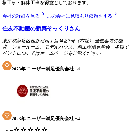
構工事・解体工事を得意としております。
chevron_right
chevron_right
会社の詳細を見る
この会社に見積もり依頼をする
住友不動産の新築そっくりさん
東京都新宿区西新宿四丁目34番7号（本社） 全国各地の拠
点、ショールーム、モデルハウス、施工現場見学会、各種イ
ベントについてはホームページをご覧ください。
2023
年
ユーザー満足優良会社
+
4
2023
年
ユーザー満足優良会社
+
4
star
star
star
star
star