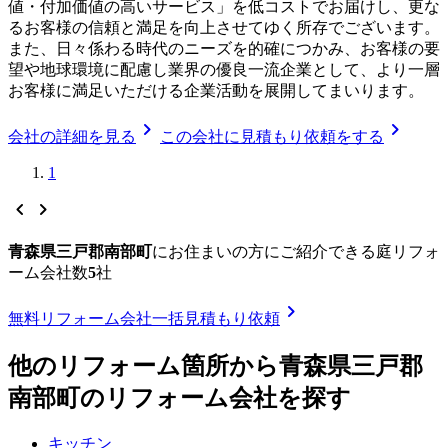
値・付加価値の高いサービス」を低コストでお届けし、更な
るお客様の信頼と満足を向上させてゆく所存でございます。
また、日々係わる時代のニーズを的確につかみ、お客様の要
望や地球環境に配慮し業界の優良一流企業として、より一層
お客様に満足いただける企業活動を展開してまいります。
chevron_right
chevron_right
会社の詳細を見る
この会社に見積もり依頼をする
1
chevron_left
chevron_right
青森県三戸郡南部町
に
お住まいの方にご紹介できる
庭リフォ
ーム
会社数
5
社
chevron_right
無料
リフォーム会社一括見積もり依頼
他のリフォーム箇所から
青森県三戸郡
南部町
のリフォーム会社を探す
キッチン