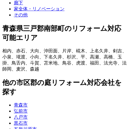
廊下
家全体・リノベーション
その他
青森県三戸郡南部町
のリフォーム対応
可能エリア
相内
、
赤石
、
大向
、
沖田面
、
片岸
、
椛木
、
上名久井
、
剣吉
、
小泉
、
埖渡
、
小向
、
下名久井
、
杉沢
、
平
、
高瀬
、
高橋
、
玉
掛
、
鳥舌内
、
斗賀
、
苫米地
、
鳥谷
、
虎渡
、
福田
、
法光寺
、
法
師岡
、
麦沢
、
森越
他
の市区郡の
庭リフォーム
対応会社を
探す
青森市
弘前市
八戸市
黒石市