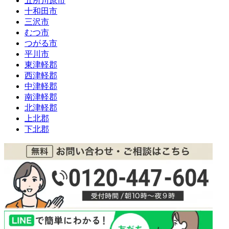
五所川原市
十和田市
三沢市
むつ市
つがる市
平川市
東津軽郡
西津軽郡
中津軽郡
南津軽郡
北津軽郡
上北郡
下北郡