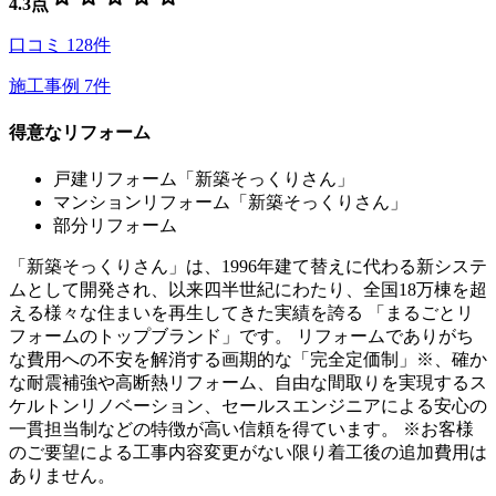
4.3
点
口コミ
128
件
施工事例
7
件
得意なリフォーム
戸建リフォーム「新築そっくりさん」
マンションリフォーム「新築そっくりさん」
部分リフォーム
「新築そっくりさん」は、1996年建て替えに代わる新システ
ムとして開発され、以来四半世紀にわたり、全国18万棟を超
える様々な住まいを再生してきた実績を誇る 「まるごとリ
フォームのトップブランド」です。 リフォームでありがち
な費用への不安を解消する画期的な「完全定価制」※、確か
な耐震補強や高断熱リフォーム、自由な間取りを実現するス
ケルトンリノベーション、セールスエンジニアによる安心の
一貫担当制などの特徴が高い信頼を得ています。 ※お客様
のご要望による工事内容変更がない限り着工後の追加費用は
ありません。