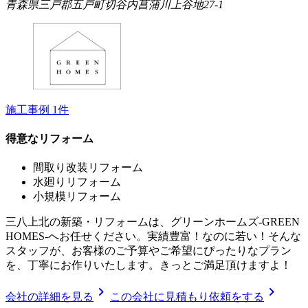
青森県三戸郡五戸町切谷内菖蒲川上谷地27-1
施工事例
1
件
得意なリフォーム
間取り改装リフォーム
水廻りリフォーム
小規模リフォーム
三八上北の新築・リフォームは、グリーンホームズ‐GREEN
HOMES‐へお任せください。実績豊富！なのに若い！そんな
スタッフが、お客様のご予算やご希望にぴったりなプラン
を、丁寧にお作りいたします。きっとご満足頂けますよ！
chevron_right
chevron_right
会社の詳細を見る
この会社に見積もり依頼をする