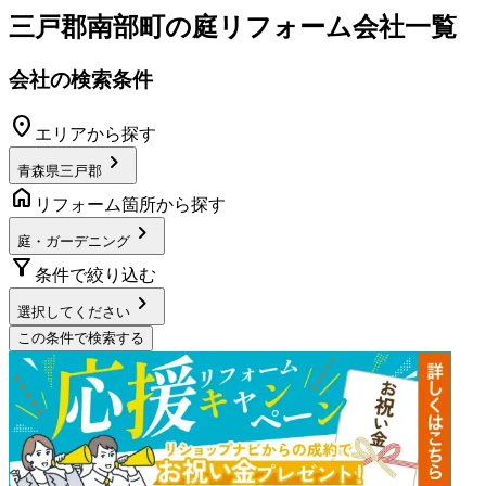
三戸郡南部町
の
庭リフォーム
会社一覧
会社の検索条件
location_on
エリアから探す
chevron_right
青森県三戸郡
home
リフォーム箇所から探す
chevron_right
庭・ガーデニング
filter_alt
条件で絞り込む
chevron_right
選択してください
この条件で検索する