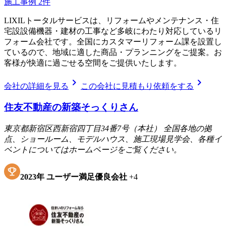
施工事例
2
件
LIXILトータルサービスは、リフォームやメンテナンス・住
宅設設備機器・建材の工事など多岐にわたり対応しているリ
フォーム会社です。全国にカスタマーリフォーム課を設置し
ているので、地域に適した商品・プランニングをご提案。お
客様が快適に過ごせる空間をご提供いたします。
chevron_right
chevron_right
会社の詳細を見る
この会社に見積もり依頼をする
住友不動産の新築そっくりさん
東京都新宿区西新宿四丁目34番7号（本社） 全国各地の拠
点、ショールーム、モデルハウス、施工現場見学会、各種イ
ベントについてはホームページをご覧ください。
2023
年
ユーザー満足優良会社
+
4