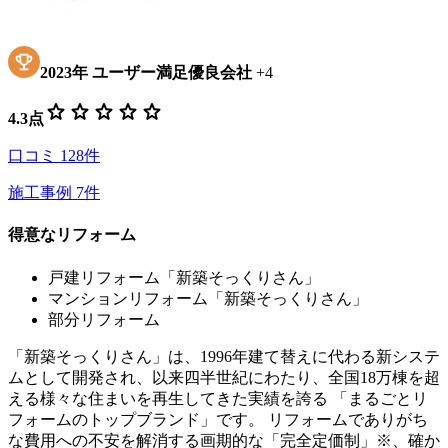
2023
年
ユーザー満足優良会社
+
4
star
star
star
star
star
4.3
点
口コミ
128
件
施工事例
7
件
得意なリフォーム
戸建リフォーム「新築そっくりさん」
マンションリフォーム「新築そっくりさん」
部分リフォーム
「新築そっくりさん」は、1996年建て替えに代わる新システ
ムとして開発され、以来四半世紀にわたり、全国18万棟を超
える様々な住まいを再生してきた実績を誇る 「まるごとリ
フォームのトップブランド」です。 リフォームでありがち
な費用への不安を解消する画期的な「完全定価制」※、確か