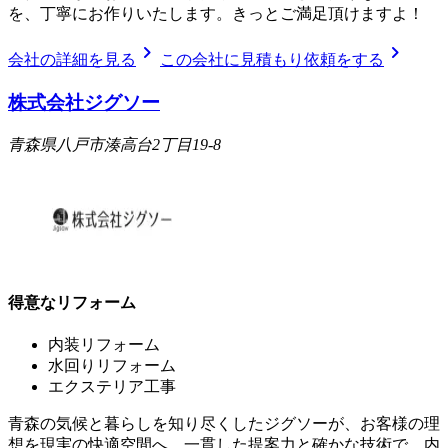
を、丁寧にお作りいたします。きっとご満足頂けますよ！
chevron_right
chevron_right
会社の詳細を見る
この会社に見積もり依頼をする
株式会社ジグソー
青森県八戸市湊高台2丁目19-8
得意なリフォーム
内装リフォーム
水回りリフォーム
エクステリア工事
青森の気候と暮らしを知り尽くしたジグソーが、お客様の理
想を現実の快適空間へ。一貫した提案力と確かな技術で、内