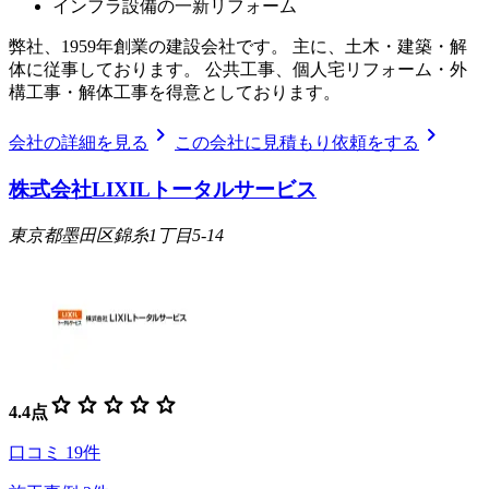
インフラ設備の一新リフォーム
弊社、1959年創業の建設会社です。 主に、土木・建築・解
体に従事しております。 公共工事、個人宅リフォーム・外
構工事・解体工事を得意としております。
chevron_right
chevron_right
会社の詳細を見る
この会社に見積もり依頼をする
株式会社LIXILトータルサービス
東京都墨田区錦糸1丁目5-14
star
star
star
star
star
4.4
点
口コミ
19
件