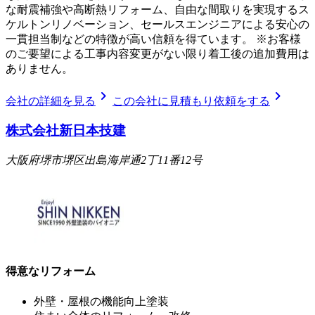
な耐震補強や高断熱リフォーム、自由な間取りを実現するス
ケルトンリノベーション、セールスエンジニアによる安心の
一貫担当制などの特徴が高い信頼を得ています。 ※お客様
のご要望による工事内容変更がない限り着工後の追加費用は
ありません。
chevron_right
chevron_right
会社の詳細を見る
この会社に見積もり依頼をする
株式会社新日本技建
大阪府堺市堺区出島海岸通2丁11番12号
得意なリフォーム
外壁・屋根の機能向上塗装