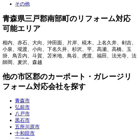
その他
青森県三戸郡南部町
のリフォーム対応
可能エリア
相内
、
赤石
、
大向
、
沖田面
、
片岸
、
椛木
、
上名久井
、
剣吉
、
小泉
、
埖渡
、
小向
、
下名久井
、
杉沢
、
平
、
高瀬
、
高橋
、
玉
掛
、
鳥舌内
、
斗賀
、
苫米地
、
鳥谷
、
虎渡
、
福田
、
法光寺
、
法
師岡
、
麦沢
、
森越
他
の市区郡の
カーポート・ガレージリ
フォーム
対応会社を探す
青森市
弘前市
八戸市
黒石市
五所川原市
十和田市