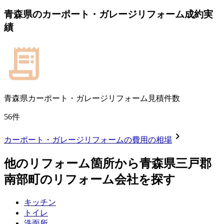
青森県
の
カーポート・ガレージリフォーム
成約実
績
青森県
カーポート・ガレージリフォーム見積件数
56
件
chevron_right
カーポート・ガレージリフォーム
の費用の相場
他のリフォーム箇所から
青森県三戸郡
南部町
のリフォーム会社を探す
キッチン
トイレ
洗面所