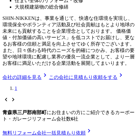
住まい全体のリフォーム・改修
大規模建築物の総合修繕
SHIN-NIKKENは、事業を通じて、快適な住環境を実現し、
環境保全やボランティア活動及び社会貢献はもとより地球の
未来にも貢献することを企業理念としております。 価格価
値・付加価値の高いサービス」を低コストでお届けし、更な
るお客様の信頼と満足を向上させてゆく所存でございます。
また、日々係わる時代のニーズを的確につかみ、お客様の要
望や地球環境に配慮し業界の優良一流企業として、より一層
お客様に満足いただける企業活動を展開してまいります。
chevron_right
chevron_right
会社の詳細を見る
この会社に見積もり依頼をする
1
chevron_left
chevron_right
青森県三戸郡南部町
に
お住まいの方にご紹介できる
カーポー
ト・ガレージリフォーム
会社数
6
社
chevron_right
無料
リフォーム会社一括見積もり依頼