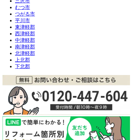
三沢市
むつ市
つがる市
平川市
東津軽郡
西津軽郡
中津軽郡
南津軽郡
北津軽郡
上北郡
下北郡