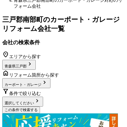
青森県三戸郡南部町のカーポート・ガレージ対応のリ
フォーム会社
三戸郡南部町
の
カーポート・ガレージ
リフォーム
会社一覧
会社の検索条件
location_on
エリアから探す
chevron_right
青森県三戸郡
home
リフォーム箇所から探す
chevron_right
カーポート・ガレージ
filter_alt
条件で絞り込む
chevron_right
選択してください
この条件で検索する