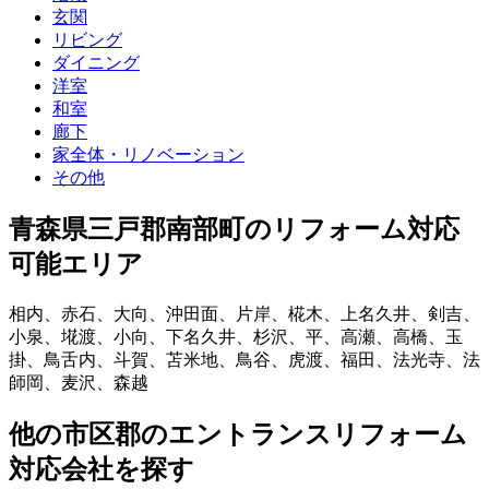
玄関
リビング
ダイニング
洋室
和室
廊下
家全体・リノベーション
その他
青森県三戸郡南部町
のリフォーム対応
可能エリア
相内
、
赤石
、
大向
、
沖田面
、
片岸
、
椛木
、
上名久井
、
剣吉
、
小泉
、
埖渡
、
小向
、
下名久井
、
杉沢
、
平
、
高瀬
、
高橋
、
玉
掛
、
鳥舌内
、
斗賀
、
苫米地
、
鳥谷
、
虎渡
、
福田
、
法光寺
、
法
師岡
、
麦沢
、
森越
他
の市区郡の
エントランスリフォーム
対応会社を探す