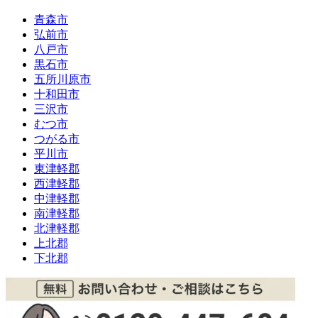
青森市
弘前市
八戸市
黒石市
五所川原市
十和田市
三沢市
むつ市
つがる市
平川市
東津軽郡
西津軽郡
中津軽郡
南津軽郡
北津軽郡
上北郡
下北郡