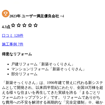
2023
年
ユーザー満足優良会社
+
4
star
star
star
star
star
4.3
点
口コミ
128
件
施工事例
7
件
得意なリフォーム
戸建リフォーム「新築そっくりさん」
マンションリフォーム「新築そっくりさん」
部分リフォーム
「新築そっくりさん」は、1996年建て替えに代わる新システ
ムとして開発され、以来四半世紀にわたり、全国18万棟を超
える様々な住まいを再生してきた実績を誇る 「まるごとリ
フォームのトップブランド」です。 リフォームでありがち
な費用への不安を解消する画期的な「完全定価制」※、確か