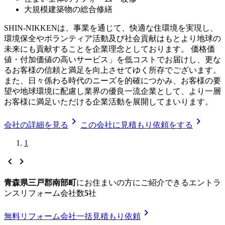
大規模建築物の総合修繕
SHIN-NIKKENは、事業を通じて、快適な住環境を実現し、
環境保全やボランティア活動及び社会貢献はもとより地球の
未来にも貢献することを企業理念としております。 価格価
値・付加価値の高いサービス」を低コストでお届けし、更な
るお客様の信頼と満足を向上させてゆく所存でございます。
また、日々係わる時代のニーズを的確につかみ、お客様の要
望や地球環境に配慮し業界の優良一流企業として、より一層
お客様に満足いただける企業活動を展開してまいります。
chevron_right
chevron_right
会社の詳細を見る
この会社に見積もり依頼をする
1
chevron_left
chevron_right
青森県三戸郡南部町
に
お住まいの方にご紹介できる
エントラ
ンスリフォーム
会社数
5
社
chevron_right
無料
リフォーム会社一括見積もり依頼