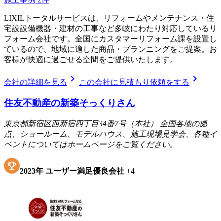
LIXILトータルサービスは、リフォームやメンテナンス・住
宅設設備機器・建材の工事など多岐にわたり対応しているリ
フォーム会社です。全国にカスタマーリフォーム課を設置し
ているので、地域に適した商品・プランニングをご提案。お
客様が快適に過ごせる空間をご提供いたします。
chevron_right
chevron_right
会社の詳細を見る
この会社に見積もり依頼をする
住友不動産の新築そっくりさん
東京都新宿区西新宿四丁目34番7号（本社） 全国各地の拠
点、ショールーム、モデルハウス、施工現場見学会、各種イ
ベントについてはホームページをご覧ください。
2023
年
ユーザー満足優良会社
+
4