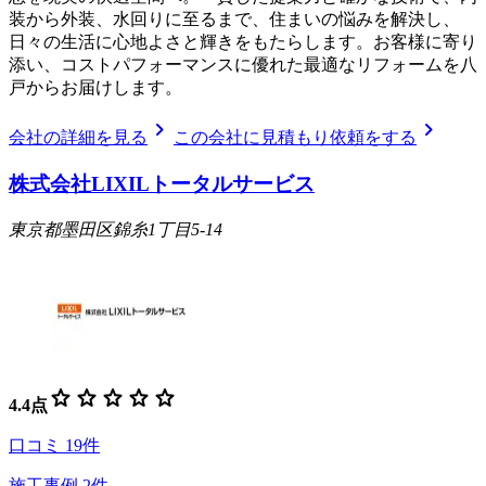
装から外装、水回りに至るまで、住まいの悩みを解決し、
日々の生活に心地よさと輝きをもたらします。お客様に寄り
添い、コストパフォーマンスに優れた最適なリフォームを八
戸からお届けします。
chevron_right
chevron_right
会社の詳細を見る
この会社に見積もり依頼をする
株式会社LIXILトータルサービス
東京都墨田区錦糸1丁目5-14
star
star
star
star
star
4.4
点
口コミ
19
件
施工事例
2
件