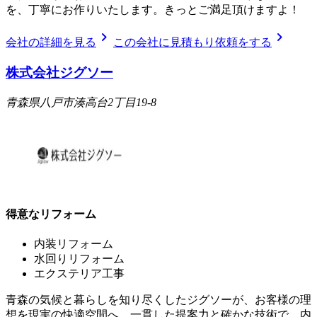
を、丁寧にお作りいたします。きっとご満足頂けますよ！
chevron_right
chevron_right
会社の詳細を見る
この会社に見積もり依頼をする
株式会社ジグソー
青森県八戸市湊高台2丁目19-8
得意なリフォーム
内装リフォーム
水回りリフォーム
エクステリア工事
青森の気候と暮らしを知り尽くしたジグソーが、お客様の理
想を現実の快適空間へ。一貫した提案力と確かな技術で、内