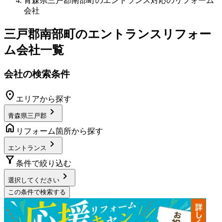
青森県三戸郡南部町のエントランス対応のリフォーム
会社
三戸郡南部町
の
エントランスリフォー
ム
会社一覧
会社の検索条件
location_on
エリアから探す
chevron_right
青森県三戸郡
home
リフォーム箇所から探す
chevron_right
エントランス
filter_alt
条件で絞り込む
chevron_right
選択してください
この条件で検索する