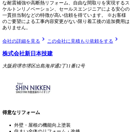
な耐震補強や高断熱リフォーム、自由な間取りを実現するス
ケルトンリノベーション、セールスエンジニアによる安心の
一貫担当制などの特徴が高い信頼を得ています。 ※お客様
のご要望による工事内容変更がない限り着工後の追加費用は
ありません。
chevron_right
chevron_right
会社の詳細を見る
この会社に見積もり依頼をする
株式会社新日本技建
大阪府堺市堺区出島海岸通2丁11番12号
得意なリフォーム
外壁・屋根の機能向上塗装
住まい全体のリフォーム・改修